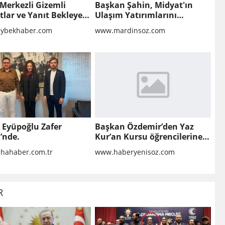
Merkezli Gizemli
Başkan Şahin, Midyat'ın
lar ve Yanıt Bekleyen
Ulaşım Yatırımlarını
r
Ankara'ya Taşıdı
ybekhaber.com
www.mardinsoz.com
 Eyüpoğlu Zafer
Başkan Özdemir’den Yaz
i’nde.
Kur’an Kursu öğrencilerine
ziyaret
hahaber.com.tr
www.haberyenisoz.com
R