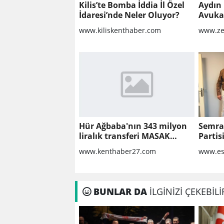
Kilis’te Bomba İddia İl Özel
Aydın 
İdaresi’nde Neler Oluyor?
Avukat
Sorula
www.kiliskenthaber.com
www.ze
Hür Ağbaba'nın 343 milyon
Semra
liralık transferi MASAK
Partis
raporunda!
www.kenthaber27.com
www.es
BUNLAR DA
İLGİNİZİ ÇEKEBİLİ