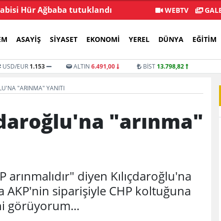
 abisi Hür Ağbaba tutuklandı
Özgür Özel: Öz
WEBTV
GALE
EM
ASAYIŞ
SIYASET
EKONOMI
YEREL
DÜNYA
EĞITIM
USD/EUR
1.153
ALTIN
6.491,00
BİST
13.798,82
U'NA "ARINMA" YANITI
daroğlu'na "arınma"
P arınmalıdır" diyen Kılıçdaroğlu'na
la AKP'nin siparişiyle CHP koltuğuna
i görüyorum...