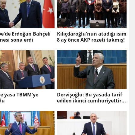
e'de Erdoğan Bahçeli
Kılıçdaroğlu'nun atadığı isim
mesi sona erdi
8 ay önce AKP rozeti takmış!
ve yasa TBMM'ye
Dervişoğlu: Bu yasada tarif
du
edilen ikinci cumhuriyettir...