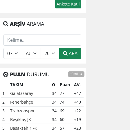
ARŞİV
ARAMA
ARA
PUAN
DURUMU
TÜMÜ
TAKIM
O
Puan
AV.
1
Galatasaray
34
77
+47
2
Fenerbahçe
34
74
+40
3
Trabzonspor
34
69
+22
4
Beşiktaş JK
34
60
+19
5
Başakşehir FK
34
57
+23