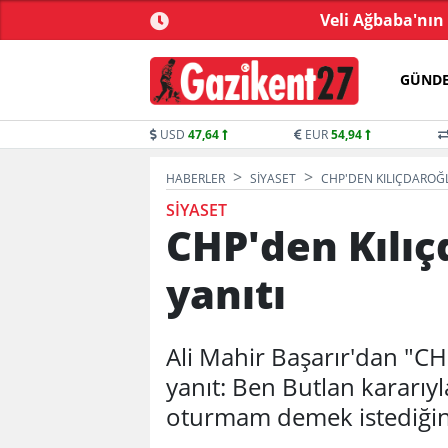
2 milyon TL bağış yaptı
Veli Ağbaba'nın
GÜND
USD
47,64
EUR
54,94
HABERLER
SIYASET
CHP'DEN KILIÇDAROĞL
SIYASET
CHP'den Kılıç
yanıtı
Ali Mahir Başarır'dan "CH
yanıt: Ben Butlan kararıy
oturmam demek istediğin