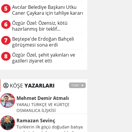
Avcılar Belediye Başkanı Utku
5
Caner Çaykara için tahliye kararı
Özgür Özel: Özensiz, kötü
6
hazırlanmış bir teklif...
Beştepe'de Erdoğan Bahçeli
7
görüşmesi sona erdi
Özgür Özel, şehit yakınları ve
8
gazileri ziyaret etti
KÖŞE
YAZARLARI
TÜMÜ
Mehmet Demir Atmalı
YARALI TÜRKÇE VE KÜRTÇE
OSMANLICA İLİŞKİSİ
Ramazan Sevinç
Türklerin ilk göçü doğudan batıya