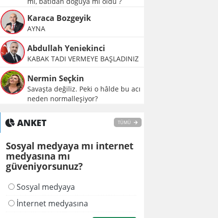
mı, batıdan doğuya mı oldu ?
Karaca Bozgeyik
AYNA
Abdullah Yeniekinci
KABAK TADI VERMEYE BAŞLADINIZ
Nermin Seçkin
Savaşta değiliz. Peki o hâlde bu acı
neden normalleşiyor?
ANKET
TÜMÜ
Sosyal medyaya mı internet
medyasına mı
güveniyorsunuz?
Sosyal medyaya
İnternet medyasına