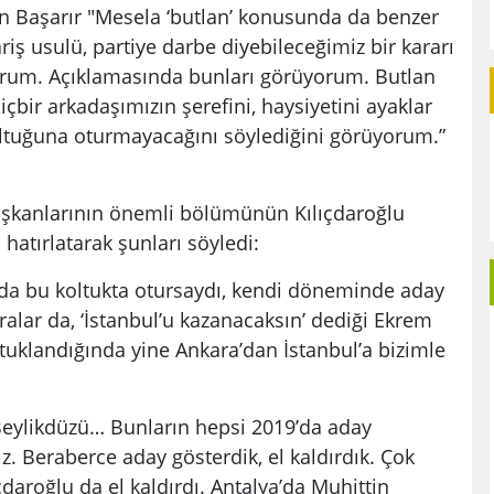
en Başarır "Mesela ‘butlan’ konusunda da benzer
ariş usulü, partiye darbe diyebileceğimiz bir kararı
yorum. Açıklamasında bunları görüyorum. Butlan
 hiçbir arkadaşımızın şerefini, haysiyetini ayaklar
koltuğuna oturmayacağını söylediğini görüyorum.”
başkanlarının önemli bölümünün Kılıçdaroğlu
hatırlatarak şunları söyledi:
da bu koltukta otursaydı, kendi döneminde aday
ralar da, ‘İstanbul’u kazanacaksın’ dediği Ekrem
uklandığında yine Ankara’dan İstanbul’a bizimle
Beylikdüzü… Bunların hepsi 2019’da aday
z. Beraberce aday gösterdik, el kaldırdık. Çok
daroğlu da el kaldırdı. Antalya’da Muhittin