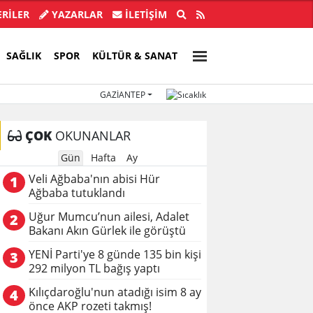
ensiz, kötü hazırlanmış bir teklif...
Avcılar Belediy
RİLER
YAZARLAR
İLETIŞIM
SAĞLIK
SPOR
KÜLTÜR & SANAT
GAZIANTEP
ÇOK
OKUNANLAR
Gün
Hafta
Ay
Veli Ağbaba'nın abisi Hür
1
Ağbaba tutuklandı
Uğur Mumcu’nun ailesi, Adalet
2
Bakanı Akın Gürlek ile görüştü
YENİ Parti'ye 8 günde 135 bin kişi
3
292 milyon TL bağış yaptı
Kılıçdaroğlu'nun atadığı isim 8 ay
4
önce AKP rozeti takmış!