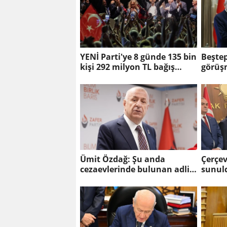
YENİ Parti'ye 8 günde 135 bin
Beştep
kişi 292 milyon TL bağış
görüş
yaptı
Ümit Özdağ: Şu anda
Çerçe
cezaevlerinde bulunan adli
sunul
mahkumların suçu ne?