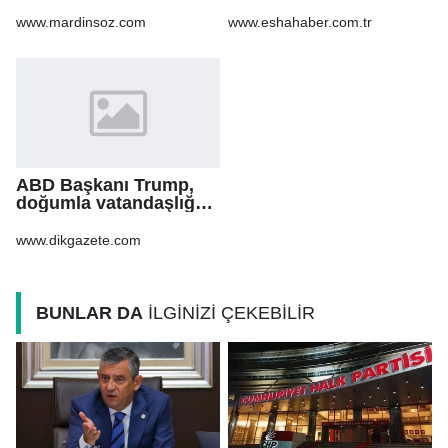
Birleştirdi
www.mardinsoz.com
www.eshahaber.com.tr
ABD Başkanı Trump,
doğumla vatandaşlığa
yönelik kısıtlamaları
genişleten
www.dikgazete.com
kararnameler imzaladı
BUNLAR DA
İLGİNİZİ ÇEKEBİLİR