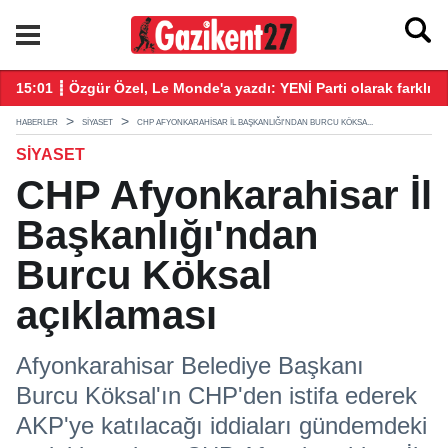
ekke Savunma Anlaşması' imzalandı
15:01 ┋ Özgür Özel, Le Monde'a yazdı: YENİ Parti olarak farklı b
14
HABERLER
SIYASET
CHP AFYONKARAHISAR İL BAŞKANLIĞI'NDAN BURCU KÖKSA...
SIYASET
CHP Afyonkarahisar İl
Başkanlığı'ndan
Burcu Köksal
açıklaması
Afyonkarahisar Belediye Başkanı
Burcu Köksal'ın CHP'den istifa ederek
AKP'ye katılacağı iddiaları gündemdeki