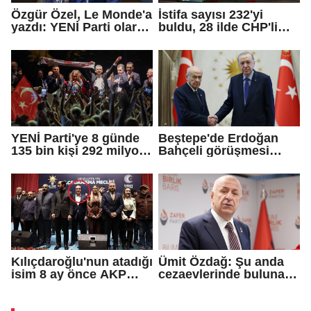
Özgür Özel, Le Monde'a
İstifa sayısı 232'yi
yazdı: YENİ Parti olarak
buldu, 28 ilde CHP'li
farklı bir gelecek
başkan kalmadı!
öneriyoruz
YENİ Parti'ye 8 günde
Beştepe'de Erdoğan
135 bin kişi 292 milyon
Bahçeli görüşmesi
TL bağış yaptı
sona erdi
Kılıçdaroğlu'nun atadığı
Ümit Özdağ: Şu anda
isim 8 ay önce AKP
cezaevlerinde bulunan
rozeti takmış!
adli mahkumların suçu
ne?