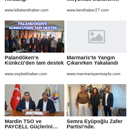
MASAK raporunda! Veli
Ağbaba'ya milyonlar
www.kiliskenthaber.com
www.kenthaber27.com
gitmiş
Palandöken’e
Marmaris’te Yangın
Künkcü’den tam destek
Çıkarırken Yakalandı
www.zeybekhaber.com
www.marmarisyenisayfa.com
Mardin TSO ve
Semra Eyüpoğlu Zafer
PAYCELL Güçlerini
Partisi’nde.