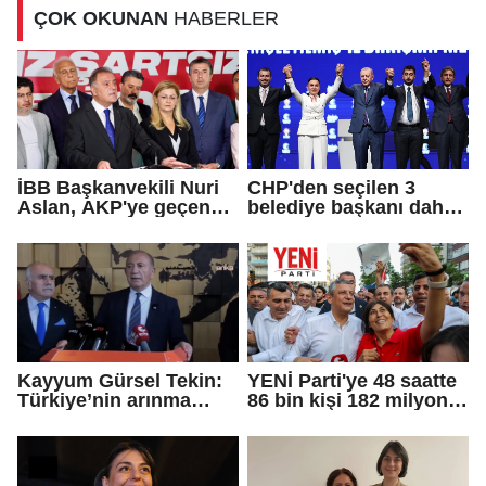
ÇOK OKUNAN
HABERLER
İBB Başkanvekili Nuri
CHP'den seçilen 3
Aslan, AKP'ye geçen
belediye başkanı daha
Eren Ali Bingöl'ün
AKP'ye geçti!
iddialarına yanıt verdi
Kayyum Gürsel Tekin:
YENİ Parti'ye 48 saatte
Türkiye’nin arınma
86 bin kişi 182 milyon
merkezine hoş
lira bağışladı
geldiniz...