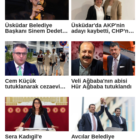
Üsküdar Belediye
Üsküdar'da AKP'nin
Başkanı Sinem Dedetaş
adayı kaybetti, CHP’nin
tutuklandı
adayı Sibel Tan
Çetinkaya Başkan
Vekili seçildi
Cem Küçük
Veli Ağbaba'nın abisi
tutuklanarak cezaevine
Hür Ağbaba tutuklandı
gönderildi
Sera Kadıgil'e
Avcılar Belediye