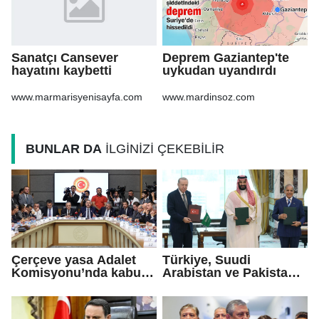
Sanatçı Cansever
Deprem Gaziantep'te
hayatını kaybetti
uykudan uyandırdı
www.marmarisyenisayfa.com
www.mardinsoz.com
BUNLAR DA
İLGİNİZİ ÇEKEBİLİR
Çerçeve yasa Adalet
Türkiye, Suudi
Komisyonu’nda kabul
Arabistan ve Pakistan
edildi!
arasında 'Mekke
Savunma Anlaşması'
imzalandı