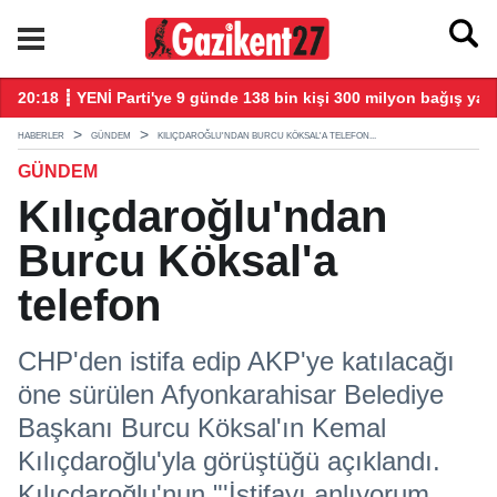
20:18 ┋ YENİ Parti'ye 9 günde 138 bin kişi 300 milyon bağış yap
20
HABERLER
GÜNDEM
KILIÇDAROĞLU'NDAN BURCU KÖKSAL'A TELEFON...
GÜNDEM
Kılıçdaroğlu'ndan
Burcu Köksal'a
telefon
CHP'den istifa edip AKP'ye katılacağı
öne sürülen Afyonkarahisar Belediye
Başkanı Burcu Köksal'ın Kemal
Kılıçdaroğlu'yla görüştüğü açıklandı.
Kılıçdaroğlu'nun "'İstifayı anlıyorum.