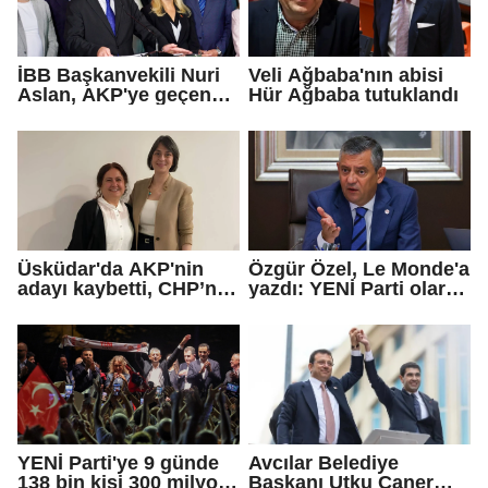
İBB Başkanvekili Nuri
Veli Ağbaba'nın abisi
Aslan, AKP'ye geçen
Hür Ağbaba tutuklandı
Eren Ali Bingöl'ün
iddialarına yanıt verdi
Üsküdar'da AKP'nin
Özgür Özel, Le Monde'a
adayı kaybetti, CHP’nin
yazdı: YENİ Parti olarak
adayı Sibel Tan
farklı bir gelecek
Çetinkaya Başkan
öneriyoruz
Vekili seçildi
YENİ Parti'ye 9 günde
Avcılar Belediye
138 bin kişi 300 milyon
Başkanı Utku Caner