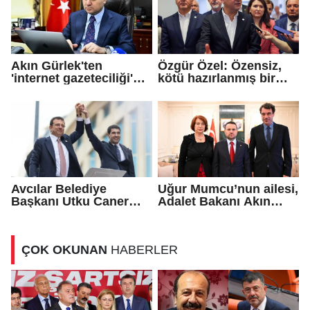
Akın Gürlek'ten
Özgür Özel: Özensiz,
'internet gazeteciliği'
kötü hazırlanmış bir
için yasa sinyali
teklif...
Avcılar Belediye
Uğur Mumcu’nun ailesi,
Başkanı Utku Caner
Adalet Bakanı Akın
Çaykara için tahliye
Gürlek ile görüştü
kararı
ÇOK OKUNAN
HABERLER