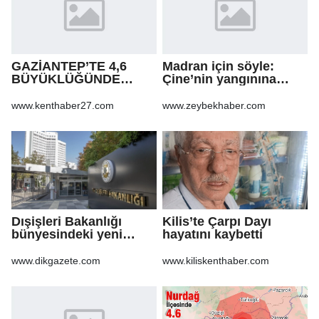
GAZİANTEP’TE 4,6
Madran için söyle:
BÜYÜKLÜĞÜNDE
Çine’nin yangınına
DEPREM!
şarkıyla ses oldular
www.kenthaber27.com
www.zeybekhaber.com
Dışişleri Bakanlığı
Kilis’te Çarpı Dayı
bünyesindeki yeni
hayatını kaybetti
atamalar Resmi
Gazete'de
www.dikgazete.com
www.kiliskenthaber.com