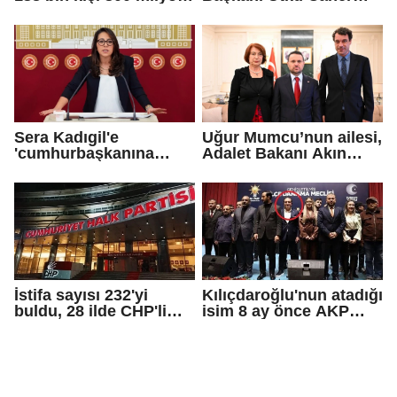
bağış yaptı
Çaykara için tahliye
kararı
Sera Kadıgil'e
Uğur Mumcu’nun ailesi,
'cumhurbaşkanına
Adalet Bakanı Akın
hakaret' ve 'tehdit'
Gürlek ile görüştü
soruşturması
İstifa sayısı 232'yi
Kılıçdaroğlu'nun atadığı
buldu, 28 ilde CHP'li
isim 8 ay önce AKP
başkan kalmadı!
rozeti takmış!