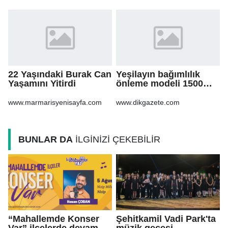
22 Yaşındaki Burak Can
Yeşilayın bağımlılık
Yaşamını Yitirdi
önleme modeli 1500
göçmen gencin
hayatına dokundu
www.marmarisyenisayfa.com
www.dikgazete.com
BUNLAR DA
İLGİNİZİ ÇEKEBİLİR
“Mahallemde Konser
Şehitkamil Vadi Park'ta
Var” ilçelerde devam
müzik gecesi...