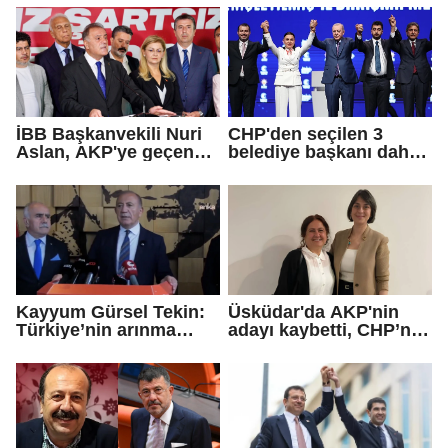
İBB Başkanvekili Nuri
CHP'den seçilen 3
Aslan, AKP'ye geçen
belediye başkanı daha
Eren Ali Bingöl'ün
AKP'ye geçti!
iddialarına yanıt verdi
Kayyum Gürsel Tekin:
Üsküdar'da AKP'nin
Türkiye’nin arınma
adayı kaybetti, CHP’nin
merkezine hoş
adayı Sibel Tan
geldiniz...
Çetinkaya Başkan
Vekili seçildi