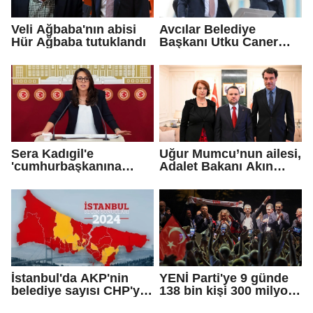
Veli Ağbaba'nın abisi
Avcılar Belediye
Hür Ağbaba tutuklandı
Başkanı Utku Caner
Çaykara için tahliye
kararı
Sera Kadıgil'e
Uğur Mumcu’nun ailesi,
'cumhurbaşkanına
Adalet Bakanı Akın
hakaret' ve 'tehdit'
Gürlek ile görüştü
soruşturması
İstanbul'da AKP'nin
YENİ Parti'ye 9 günde
belediye sayısı CHP'yi
138 bin kişi 300 milyon
geçti!
bağış yaptı