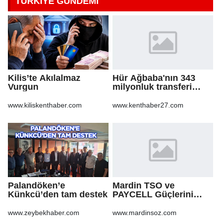
TÜRKİYE GÜNDEMİ
Kilis’te Akılalmaz
Hür Ağbaba'nın 343
Vurgun
milyonluk transferi
MASAK raporunda! Veli
Ağbaba'ya milyonlar
www.kiliskenthaber.com
www.kenthaber27.com
gitmiş
Palandöken’e
Mardin TSO ve
Künkcü’den tam destek
PAYCELL Güçlerini
Birleştirdi
www.zeybekhaber.com
www.mardinsoz.com