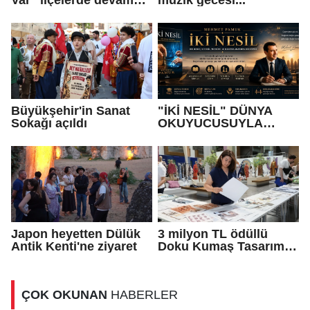
ediyor
Büyükşehir'in Sanat
"İKİ NESİL" DÜNYA
Sokağı açıldı
OKUYUCUSUYLA
BULUŞUYOR
Japon heyetten Dülük
3 milyon TL ödüllü
Antik Kenti'ne ziyaret
Doku Kumaş Tasarım
Yarışması’nda
finalistler belli oldu
ÇOK OKUNAN
HABERLER