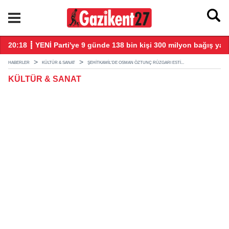
larla başladı
20:18 ┋ YENİ Parti'ye 9 günde 138 bin kişi 300 milyon bağış yap
20
HABERLER
KÜLTÜR & SANAT
ŞEHITKAMIL'DE OSMAN ÖZTUNÇ RÜZGARI ESTI...
KÜLTÜR & SANAT