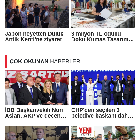
Japon heyetten Dülük
3 milyon TL ödüllü
Antik Kenti'ne ziyaret
Doku Kumaş Tasarım
Yarışması’nda
finalistler belli oldu
ÇOK OKUNAN
HABERLER
İBB Başkanvekili Nuri
CHP'den seçilen 3
Aslan, AKP'ye geçen
belediye başkanı daha
Eren Ali Bingöl'ün
AKP'ye geçti!
iddialarına yanıt verdi