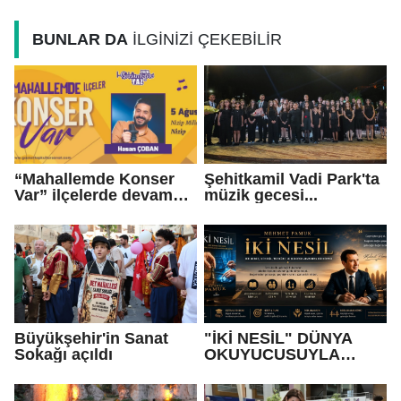
BUNLAR DA
İLGİNİZİ ÇEKEBİLİR
“Mahallemde Konser
Şehitkamil Vadi Park'ta
Var” ilçelerde devam
müzik gecesi...
ediyor
Büyükşehir'in Sanat
"İKİ NESİL" DÜNYA
Sokağı açıldı
OKUYUCUSUYLA
BULUŞUYOR