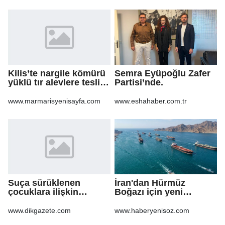
Kilis’te nargile kömürü
Semra Eyüpoğlu Zafer
yüklü tır alevlere teslim
Partisi’nde.
oldu
www.marmarisyenisayfa.com
www.eshahaber.com.tr
Suça sürüklenen
İran'dan Hürmüz
çocuklara ilişkin
Boğazı için yeni
düzenlemeleri içeren
güzergah kararı
kanun teklifi'nin ilk 2
www.dikgazete.com
www.haberyenisoz.com
maddesi kabul edildi