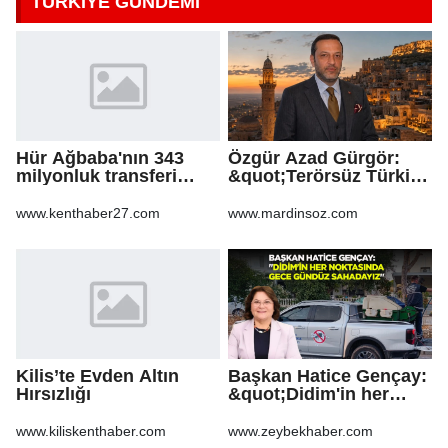
TÜRKİYE GÜNDEMİ
Hür Ağbaba'nın 343
Özgür Azad Gürgör:
milyonluk transferi
&quot;Terörsüz Türkiye
MASAK raporunda! Veli
Protokolü Mardin
Ağbaba'ya milyonlar
Turizmi İçin Yeni Bir
www.kenthaber27.com
www.mardinsoz.com
gitmiş
Dönemin
Başlangıcıdır&quot;
Kilis’te Evden Altın
Başkan Hatice Gençay:
Hırsızlığı
&quot;Didim'in her
noktasında gece
gündüz
www.kiliskenthaber.com
www.zeybekhaber.com
sahadayız&quot;