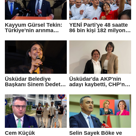
Kayyum Gürsel Tekin:
YENİ Parti'ye 48 saatte
Türkiye’nin arınma
86 bin kişi 182 milyon
merkezine hoş
lira bağışladı
geldiniz...
Üsküdar Belediye
Üsküdar'da AKP'nin
Başkanı Sinem Dedetaş
adayı kaybetti, CHP’nin
tutuklandı
adayı Sibel Tan
Çetinkaya Başkan
Vekili seçildi
Cem Küçük
Selin Sayek Böke ve