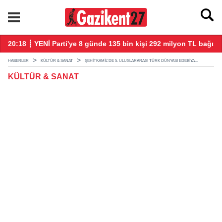
20:18 ┋ YENİ Parti'ye 8 günde 135 bin kişi 292 milyon TL bağış 
20
HABERLER
KÜLTÜR & SANAT
ŞEHITKAMIL'DE 5. ULUSLARARASI TÜRK DÜNYASI EDEBIYA...
KÜLTÜR & SANAT