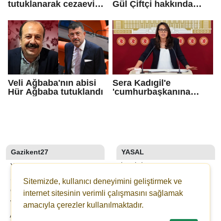
tutuklanarak cezaevine
Gül Çiftçi hakkında
gönderildi
disiplin süreci
başlatılacak
Veli Ağbaba'nın abisi
Sera Kadıgil'e
Hür Ağbaba tutuklandı
'cumhurbaşkanına
hakaret' ve 'tehdit'
soruşturması
Gazikent27
YASAL
YAZARLAR
İLETIŞIM
SON DAKİKA
KÜNYE
Sitemizde, kullanıcı deneyimini geliştirmek ve
GALERİLER
YAYIN İLKELERI
internet sitesinin verimli çalışmasını sağlamak
WEBTV
KURALLAR
amacıyla çerezler kullanılmaktadır.
ANKETLER
GIZLILIK