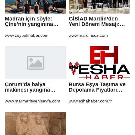
Madran için söyle:
GİSİAD Mardin’den
Çine’nin yangınına
Yeni Dönem Mesajı:
şarkıyla ses oldular
Daha Çok Sahada,
Daha Çok Üretim
www.zeybekhaber.com
www.mardinsoz.com
Çorum’da balya
Bursa Eşya Taşıma ve
makinesi yangına
Depolama Fiyatları
sebep oldu: 500 dönüm
2026: Güvenli Hizmet
anız küle döndü
İçin Bilinmesi
www.marmarisyenisayfa.com
www.eshahaber.com.tr
Gerekenler