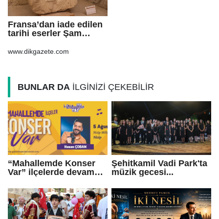
Fransa’dan iade edilen
tarihi eserler Şam
Kalesi’nde sergilendi
www.dikgazete.com
BUNLAR DA
İLGİNİZİ ÇEKEBİLİR
“Mahallemde Konser
Şehitkamil Vadi Park'ta
Var” ilçelerde devam
müzik gecesi...
ediyor