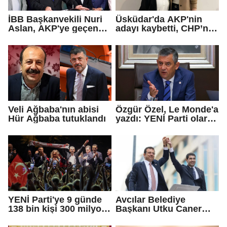
İBB Başkanvekili Nuri
Üsküdar'da AKP'nin
Aslan, AKP'ye geçen
adayı kaybetti, CHP’nin
Eren Ali Bingöl'ün
adayı Sibel Tan
iddialarına yanıt verdi
Çetinkaya Başkan
Vekili seçildi
Veli Ağbaba'nın abisi
Özgür Özel, Le Monde'a
Hür Ağbaba tutuklandı
yazdı: YENİ Parti olarak
farklı bir gelecek
öneriyoruz
YENİ Parti'ye 9 günde
Avcılar Belediye
138 bin kişi 300 milyon
Başkanı Utku Caner
bağış yaptı
Çaykara için tahliye
kararı