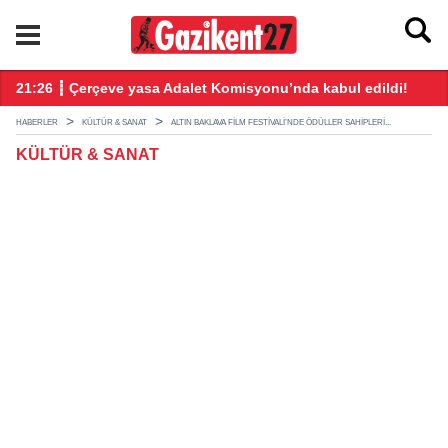
ndı
21:26 ┋ Çerçeve yasa Adalet Komisyonu’nda kabul edildi!
20
HABERLER
KÜLTÜR & SANAT
ALTIN BAKLAVA FILM FESTIVALI’NDE ÖDÜLLER SAHIPLERI...
KÜLTÜR & SANAT