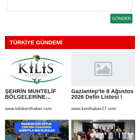
TÜRKİYE GÜNDEMİ
ŞEHRİN MUHTELİF
Gaziantep’te 8 Ağustos
BÖLGELERİNE
2026 Defin Listesi !
KALDIRIM YAPILMASI
VE BOZULAN
www.kiliskenthaber.com
www.kenthaber27.com
KALDIRIMLARIN
ONARILMASI YAPIM İŞİ