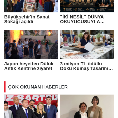
Büyükşehir'in Sanat
"İKİ NESİL" DÜNYA
Sokağı açıldı
OKUYUCUSUYLA
BULUŞUYOR
Japon heyetten Dülük
3 milyon TL ödüllü
Antik Kenti'ne ziyaret
Doku Kumaş Tasarım
Yarışması’nda
finalistler belli oldu
ÇOK OKUNAN
HABERLER