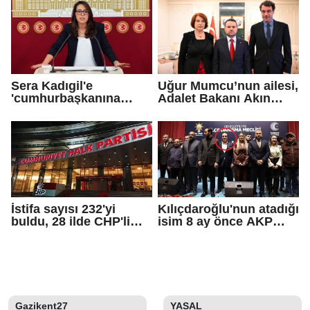
Sera Kadıgil'e
Uğur Mumcu’nun ailesi,
'cumhurbaşkanına
Adalet Bakanı Akın
hakaret' ve 'tehdit'
Gürlek ile görüştü
soruşturması
İstifa sayısı 232'yi
Kılıçdaroğlu'nun atadığı
buldu, 28 ilde CHP'li
isim 8 ay önce AKP
başkan kalmadı!
rozeti takmış!
Gazikent27
YASAL