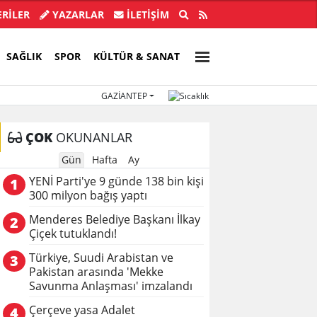
ye Başkanı İlkay Çiçek tutuklandı!
Türkiye, Suu
RİLER
YAZARLAR
İLETIŞIM
SAĞLIK
SPOR
KÜLTÜR & SANAT
GAZIANTEP
ÇOK
OKUNANLAR
Gün
Hafta
Ay
YENİ Parti'ye 9 günde 138 bin kişi
1
300 milyon bağış yaptı
Menderes Belediye Başkanı İlkay
2
Çiçek tutuklandı!
Türkiye, Suudi Arabistan ve
3
Pakistan arasında 'Mekke
Savunma Anlaşması' imzalandı
Çerçeve yasa Adalet
4