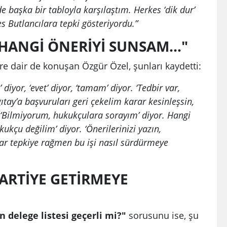
de başka bir tabloyla karşılaştım. Herkes ‘dik dur’
es Butlancılara tepki gösteriyordu.”
HANGİ ÖNERİYİ SUNSAM..."
re dair de konuşan Özgür Özel, şunları kaydetti:
iyor, ‘evet’ diyor, ‘tamam’ diyor. ‘Tedbir var,
gıtay’a başvuruları geri çekelim karar kesinleşsin,
‘Bilmiyorum, hukukçulara sorayım’ diyor. Hangi
kçu değilim’ diyor. ‘Önerilerinizi yazın,
ar tepkiye rağmen bu işi nasıl sürdürmeye
PARTİYE GETİRMEYE
n delege listesi geçerli mi?"
sorusunu ise, şu