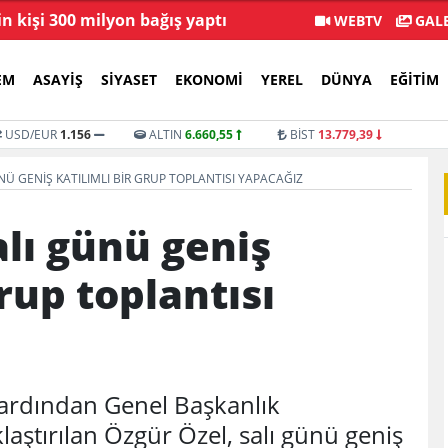
in kişi 300 milyon bağış yaptı
Menderes Beledi
WEBTV
GALE
EM
ASAYIŞ
SIYASET
EKONOMI
YEREL
DÜNYA
EĞITIM
USD/EUR
1.156
ALTIN
6.660,55
BİST
13.779,39
NÜ GENIŞ KATILIMLI BIR GRUP TOPLANTISI YAPACAĞIZ
alı günü geniş
grup toplantısı
 ardından Genel Başkanlık
aştırılan Özgür Özel, salı günü geniş