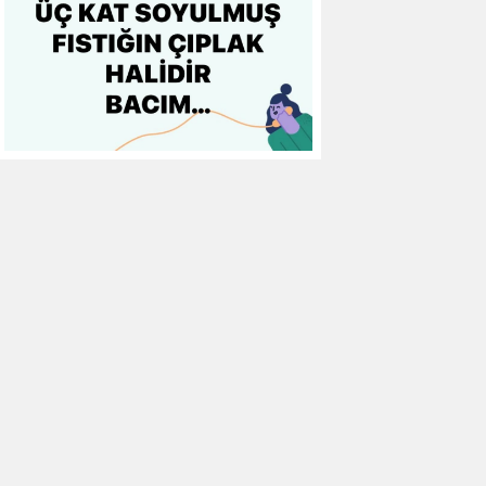
12
Göztepe
0
0
0
13
Başakşehir FK
0
0
0
14
Kasımpaşa
0
0
0
15
Kocaelispor
0
0
0
16
Konyaspor
0
0
0
17
Samsunspor
0
0
0
18
Trabzonspor
0
0
0