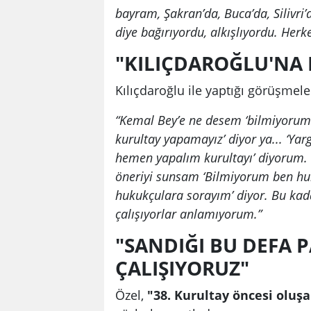
bayram, Şakran’da, Buca’da, Silivri’
diye bağırıyordu, alkışlıyordu. Herk
"KILIÇDAROĞLU'NA 
Kılıçdaroğlu ile yaptığı görüşmele
“Kemal Bey’e ne desem ‘bilmiyorum’ d
kurultay yapamayız’ diyor ya... ‘Yar
hemen yapalım kurultayı’ diyorum. 
öneriyi sunsam ‘Bilmiyorum ben huku
hukukçulara sorayım’ diyor. Bu kad
çalışıyorlar anlamıyorum.”
"SANDIĞI BU DEFA 
ÇALIŞIYORUZ"
Özel,
"38. Kurultay öncesi oluşa