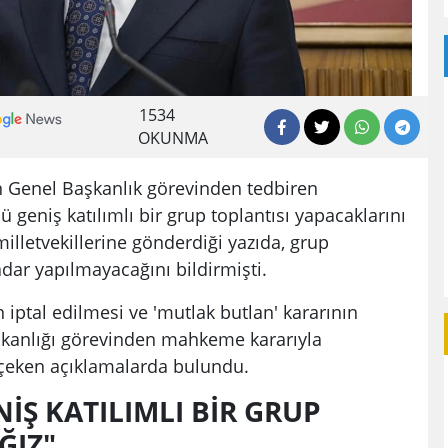
1534
OKUNMA
an Genel Başkanlık görevinden tedbiren
ü geniş katılımlı bir grup toplantısı yapacaklarını
illetvekillerine gönderdiği yazıda, grup
adar yapılmayacağını bildirmişti.
n iptal edilmesi ve 'mutlak butlan' kararının
kanlığı görevinden mahkeme kararıyla
t çeken açıklamalarda bulundu.
İŞ KATILIMLI BİR GRUP
ĞIZ"