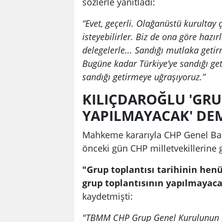
sözlerle yanıtladı:
“Evet, geçerli. Olağanüstü kurulta
isteyebilirler. Biz de ona göre hazı
delegelerle... Sandığı mutlaka getir
Bugüne kadar Türkiye’ye sandığı ge
sandığı getirmeye uğraşıyoruz.”
KILIÇDAROĞLU 'GRU
YAPILMAYACAK' DEM
Mahkeme kararıyla CHP Genel Baş
önceki gün CHP milletvekillerine gr
"Grup toplantısı tarihinin henü
grup toplantısının yapılmayac
kaydetmişti:
"TBMM CHP Grup Genel Kurulunun ha