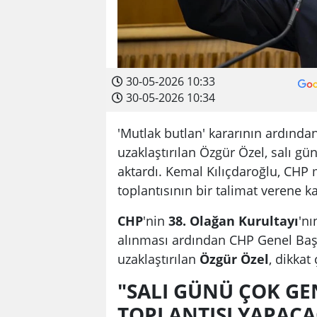
30-05-2026 10:33
30-05-2026 10:34
'Mutlak butlan' kararının ardınd
uzaklaştırılan Özgür Özel, salı gün
aktardı. Kemal Kılıçdaroğlu, CHP m
toplantısının bir talimat verene k
CHP
'nin
38. Olağan Kurultayı
'nı
alınması ardından CHP Genel Baş
uzaklaştırılan
Özgür Özel
, dikka
"SALI GÜNÜ ÇOK GEN
TOPLANTISI YAPACA