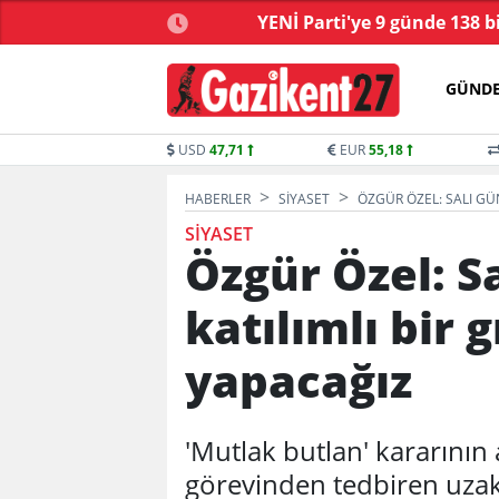
yonu’nda kabul edildi!
YENİ Parti'ye 9 günde 138 b
GÜND
USD
47,71
EUR
55,18
HABERLER
SIYASET
ÖZGÜR ÖZEL: SALI GÜ
SIYASET
Özgür Özel: S
katılımlı bir 
yapacağız
'Mutlak butlan' kararının
görevinden tedbiren uzakl