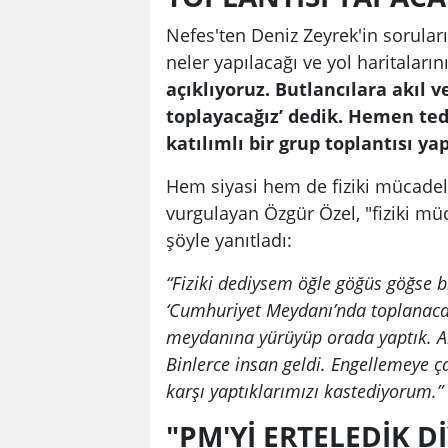
Nefes'ten Deniz Zeyrek'in sorular
neler yapılacağı ve yol haritaları
açıklıyoruz. Butlancılara akıl 
toplayacağız’ dedik. Hemen tedb
katılımlı bir grup toplantısı ya
Hem siyasi hem de fiziki mücadel
vurgulayan Özgür Özel, "fiziki mü
şöyle yanıtladı:
“Fiziki dediysem öğle göğüs göğse b
‘Cumhuriyet Meydanı’nda toplanacağ
meydanına yürüyüp orada yaptık. A
Binlerce insan geldi. Engellemeye ç
karşı yaptıklarımızı kastediyorum.”
"PM'Yİ ERTELEDİK D