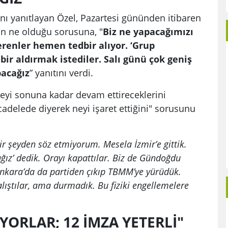
ını yanıtlayan Özel, Pazartesi gününden itibaren
nın ne olduğu sorusuna, "
Biz ne yapacağımızı
verenler hemen tedbir alıyor. ‘Grup
ir aldırmak istediler. Salı günü çok geniş
pacağız
” yanıtını verdi.
eyi sonuna kadar devam ettireceklerini
cadelede diyerek neyi işaret ettiğini" sorusunu
ir şeyden söz etmiyorum. Mesela İzmir’e gittik.
ız’ dedik. Orayı kapattılar. Biz de Gündoğdu
nkara’da da partiden çıkıp TBMM’ye yürüdük.
alıştılar, ama durmadık. Bu fiziki engellemelere
İYORLAR; 12 İMZA YETERLİ"