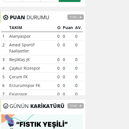
PUAN
DURUMU
TÜMÜ
TAKIM
O
Puan
AV.
1
Alanyaspor
0
0
0
2
Amed Sportif
0
0
0
Faaliyetler
3
Beşiktaş JK
0
0
0
4
Çaykur Rizespor
0
0
0
5
Çorum FK
0
0
0
6
Erzurumspor FK
0
0
0
7
Eyüpspor
0
0
0
8
Fenerbahçe
0
0
0
GÜNÜN
KARİKATÜRÜ
TÜMÜ
9
Galatasaray
0
0
0
10
Gaziantep FK
0
0
0
11
Gençlerbirliği
0
0
0