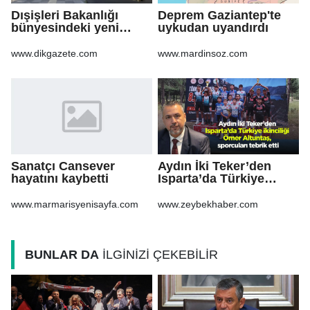
Dışişleri Bakanlığı
Deprem Gaziantep'te
bünyesindeki yeni
uykudan uyandırdı
atamalar Resmi
Gazete'de
www.dikgazete.com
www.mardinsoz.com
Sanatçı Cansever
Aydın İki Teker’den
hayatını kaybetti
Isparta’da Türkiye
ikinciliği Ömer
Altuntaş, sporcuları
www.marmarisyenisayfa.com
www.zeybekhaber.com
tebrik etti
BUNLAR DA
İLGİNİZİ ÇEKEBİLİR