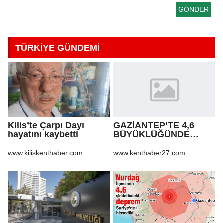
TÜRKİYE GÜNDEMİ
Kilis’te Çarpı Dayı
GAZİANTEP’TE 4,6
hayatını kaybetti
BÜYÜKLÜĞÜNDE
DEPREM!
www.kiliskenthaber.com
www.kenthaber27.com