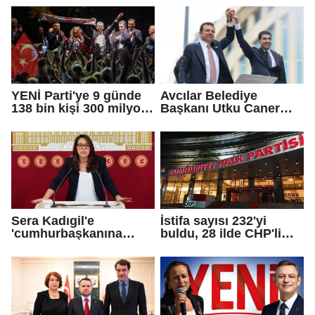
Çetinkaya Başkan
öneriyoruz
Vekili seçildi
YENİ Parti'ye 9 günde
Avcılar Belediye
138 bin kişi 300 milyon
Başkanı Utku Caner
bağış yaptı
Çaykara için tahliye
kararı
Sera Kadıgil'e
İstifa sayısı 232'yi
'cumhurbaşkanına
buldu, 28 ilde CHP'li
hakaret' ve 'tehdit'
başkan kalmadı!
soruşturması