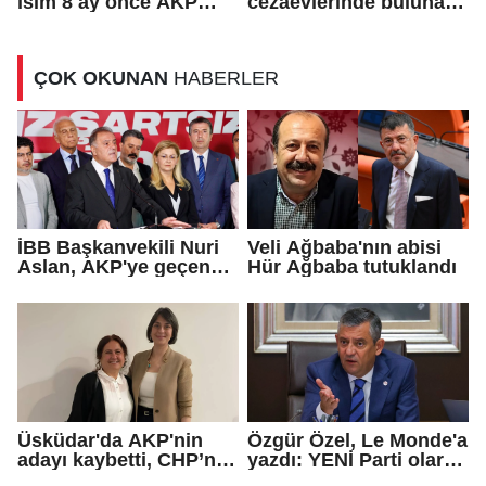
isim 8 ay önce AKP
cezaevlerinde bulunan
rozeti takmış!
adli mahkumların suçu
ne?
ÇOK OKUNAN
HABERLER
İBB Başkanvekili Nuri
Veli Ağbaba'nın abisi
Aslan, AKP'ye geçen
Hür Ağbaba tutuklandı
Eren Ali Bingöl'ün
iddialarına yanıt verdi
Üsküdar'da AKP'nin
Özgür Özel, Le Monde'a
adayı kaybetti, CHP’nin
yazdı: YENİ Parti olarak
adayı Sibel Tan
farklı bir gelecek