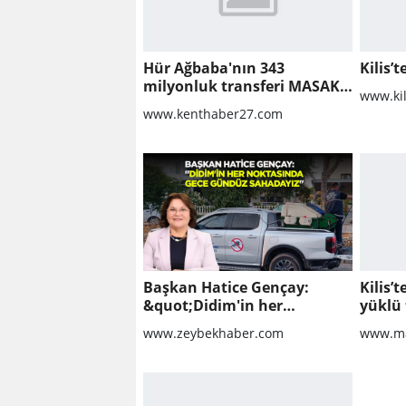
Hür Ağbaba'nın 343
Kilis’t
milyonluk transferi MASAK
www.ki
raporunda! Veli Ağbaba'ya
www.kenthaber27.com
milyonlar gitmiş
Başkan Hatice Gençay:
Kilis’
&quot;Didim'in her
yüklü 
noktasında gece gündüz
www.zeybekhaber.com
www.ma
sahadayız&quot;