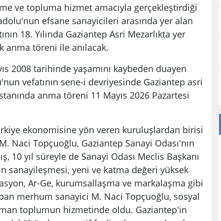
ime ve topluma hizmet amacıyla gerçekleştirdiği
nadolu'nun efsane sanayicileri arasında yer alan
ın 18. Yılında Gaziantep Asri Mezarlıkta yer
 anma töreni ile anılacak.
ayıs 2008 tarihinde yaşamını kaybeden duayen
'nun vefatının sene-i devriyesinde Gaziantep asri
istanında anma töreni 11 Mayıs 2026 Pazartesi
.
ürkiye ekonomisine yön veren kuruluşlardan birisi
M. Naci Topçuoğlu, Gaziantep Sanayi Odası'nın
ış, 10 yıl süreyle de Sanayi Odası Meclis Başkanı
in sanayileşmesi, yeni ve katma değeri yüksek
novasyon, Ar-Ge, kurumsallaşma ve markalaşma gibi
pan merhum sanayici M. Naci Topçuoğlu, sosyal
zaman toplumun hizmetinde oldu. Gaziantep'in