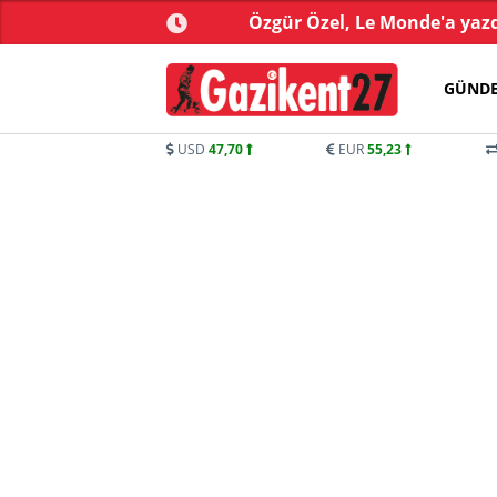
kistan arasında 'Mekke
Özgür Özel, Le Monde'a yazdı
Anlaşması' imzalandı
GÜND
USD
47,70
EUR
55,23