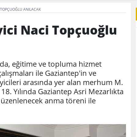
I TOPÇUOĞLU ANILACAK
ici Naci Topçuoğlu
nda, eğitime ve topluma hizmet
çalışmaları ile Gaziantep'in ve
icileri arasında yer alan merhum M.
 18. Yılında Gaziantep Asri Mezarlıkta
düzenlenecek anma töreni ile