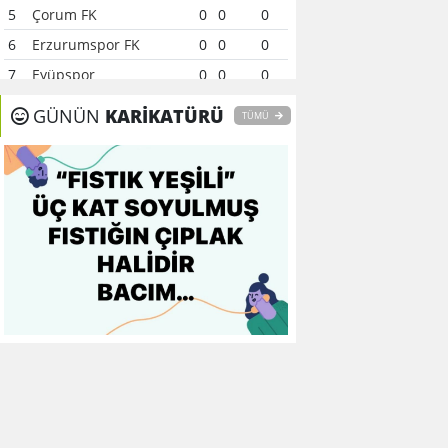
5
Çorum FK
0
0
0
6
Erzurumspor FK
0
0
0
7
Eyüpspor
0
0
0
8
Fenerbahçe
0
0
0
GÜNÜN
KARİKATÜRÜ
TÜMÜ
9
Galatasaray
0
0
0
10
Gaziantep FK
0
0
0
11
Gençlerbirliği
0
0
0
12
Göztepe
0
0
0
13
Başakşehir FK
0
0
0
14
Kasımpaşa
0
0
0
15
Kocaelispor
0
0
0
16
Konyaspor
0
0
0
17
Samsunspor
0
0
0
18
Trabzonspor
0
0
0