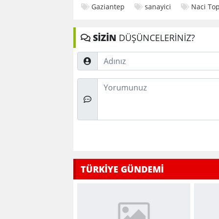
Gaziantep
sanayici
Naci To
SİZİN
DÜŞÜNCELERİNİZ?
Adınız
Düşünceleriniz
TÜRKİYE GÜNDEMİ