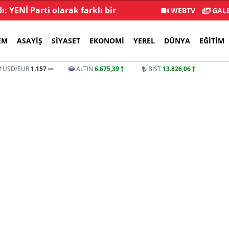
: YENİ Parti olarak farklı bir
İstifa sayısı 232'yi 
WEBTV
GALE
gelecek öneriyoruz
EM
ASAYIŞ
SIYASET
EKONOMI
YEREL
DÜNYA
EĞITIM
USD/EUR
1.157
ALTIN
6.675,39
BİST
13.826,06