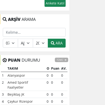
ARŞİV
ARAMA
ARA
PUAN
DURUMU
TÜMÜ
TAKIM
O
Puan
AV.
1
Alanyaspor
0
0
0
2
Amed Sportif
0
0
0
Faaliyetler
3
Beşiktaş JK
0
0
0
4
Çaykur Rizespor
0
0
0