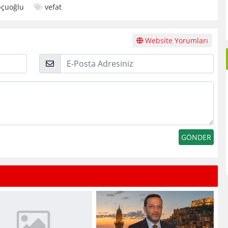
pçuoğlu
vefat
Website Yorumları
E-
Posta