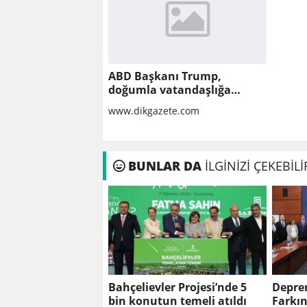
ABD Başkanı Trump,
doğumla vatandaşlığa
yönelik kısıtlamaları
www.dikgazete.com
genişleten kararnameler
imzaladı
BUNLAR DA
İLGİNİZİ ÇEKEBİLİ
Bahçelievler Projesi’nde 5
Depre
bin konutun temeli atıldı
Farkın