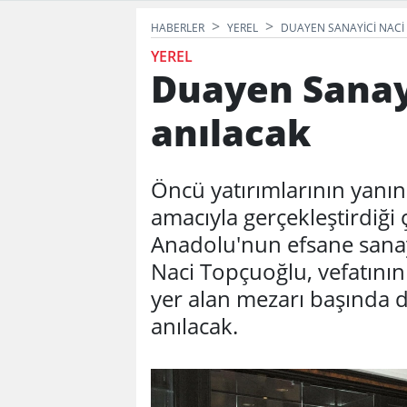
HABERLER
YEREL
DUAYEN SANAYICI NAC
YEREL
Duayen Sanay
anılacak
Öncü yatırımlarının yanı
amacıyla gerçekleştirdiği 
Anadolu'nun efsane sanay
Naci Topçuoğlu, vefatının
yer alan mezarı başında 
anılacak.