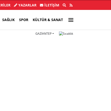
buldu, 28 ilde CHP'li başkan kalmadı!
Akın Gürlek'
RİLER
YAZARLAR
İLETIŞIM
SAĞLIK
SPOR
KÜLTÜR & SANAT
GAZIANTEP