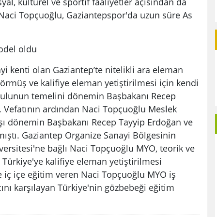
l, kültürel ve sportif faaliyetler açısından da
aci Topçuoğlu, Gaziantepspor'da uzun süre As
odel oldu
 kenti olan Gaziantep’te nitelikli ara eleman
örmüş ve kalifiye eleman yetiştirilmesi için kendi
okulunun temelini dönemin Başbakanı Recep
tı. Vefatının ardından Naci Topçuoğlu Meslek
şı dönemin Başbakanı Recep Tayyip Erdoğan ve
mıştı. Gaziantep Organize Sanayi Bölgesinin
versitesi'ne bağlı Naci Topçuoğlu MYO, teorik ve
 Türkiye'ye kalifiye eleman yetiştirilmesi
 iç içe eğitim veren Naci Topçuoğlu MYO iş
cını karşılayan Türkiye'nin gözbebeği eğitim