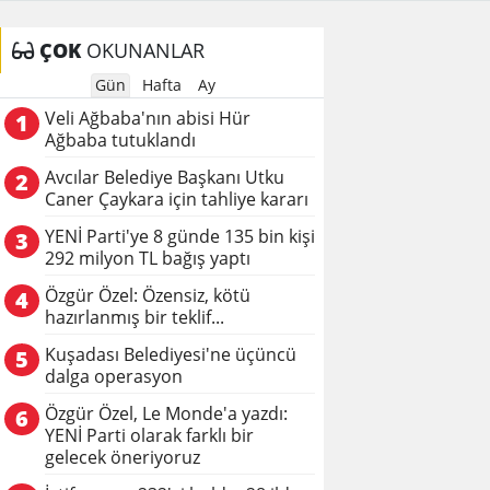
ÇOK
OKUNANLAR
Gün
Hafta
Ay
Veli Ağbaba'nın abisi Hür
1
Ağbaba tutuklandı
Avcılar Belediye Başkanı Utku
2
Caner Çaykara için tahliye kararı
YENİ Parti'ye 8 günde 135 bin kişi
3
292 milyon TL bağış yaptı
Özgür Özel: Özensiz, kötü
4
hazırlanmış bir teklif...
Kuşadası Belediyesi'ne üçüncü
5
dalga operasyon
Özgür Özel, Le Monde'a yazdı:
6
YENİ Parti olarak farklı bir
gelecek öneriyoruz