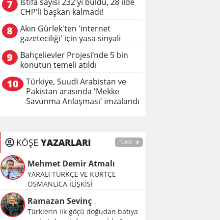
İstifa sayısı 232'yi buldu, 28 ilde
7
CHP'li başkan kalmadı!
Akın Gürlek'ten 'internet
8
gazeteciliği' için yasa sinyali
Bahçelievler Projesi’nde 5 bin
9
konutun temeli atıldı
Türkiye, Suudi Arabistan ve
10
Pakistan arasında 'Mekke
Savunma Anlaşması' imzalandı
KÖŞE
YAZARLARI
TÜMÜ
Mehmet Demir Atmalı
YARALI TÜRKÇE VE KÜRTÇE
OSMANLICA İLİŞKİSİ
Ramazan Sevinç
Türklerin ilk göçü doğudan batıya