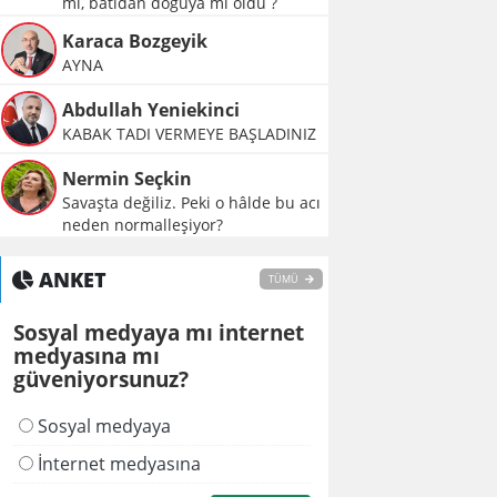
mı, batıdan doğuya mı oldu ?
Karaca Bozgeyik
AYNA
Abdullah Yeniekinci
KABAK TADI VERMEYE BAŞLADINIZ
Nermin Seçkin
Savaşta değiliz. Peki o hâlde bu acı
neden normalleşiyor?
ANKET
TÜMÜ
Sosyal medyaya mı internet
medyasına mı
güveniyorsunuz?
Sosyal medyaya
İnternet medyasına