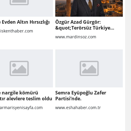
e Evden Altın Hırsızlığı
Özgür Azad Gürgör:
&quot;Terörsüz Türkiye
liskenthaber.com
Protokolü Mardin Turizmi
www.mardinsoz.com
İçin Yeni Bir Dönemin
Başlangıcıdır&quot;
te nargile kömürü
Semra Eyüpoğlu Zafer
tır alevlere teslim oldu
Partisi’nde.
rmarisyenisayfa.com
www.eshahaber.com.tr