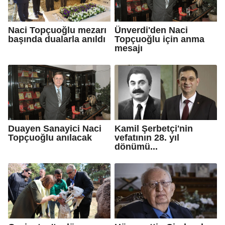
Naci Topçuoğlu mezarı
Ünverdi'den Naci
başında dualarla anıldı
Topçuoğlu için anma
mesajı
Duayen Sanayici Naci
Kamil Şerbetçi'nin
Topçuoğlu anılacak
vefatının 28. yıl
dönümü...