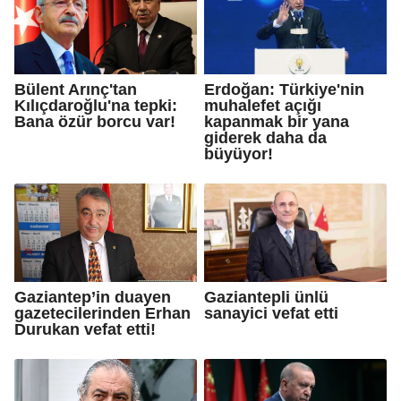
Bülent Arınç'tan
Erdoğan: Türkiye'nin
Kılıçdaroğlu'na tepki:
muhalefet açığı
Bana özür borcu var!
kapanmak bir yana
giderek daha da
büyüyor!
Gaziantep’in duayen
Gaziantepli ünlü
gazetecilerinden Erhan
sanayici vefat etti
Durukan vefat etti!