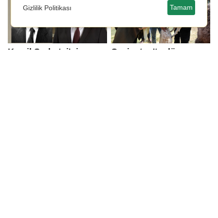
Tamam
Gizlilik Politikası
Kamil Şerbetçi'nin
Gaziantep'te dünyaya
vefatının 28. yıl
gelen ilk zürafa yavrusu
dönümü...
ziyaretçilerle buluştu
Hüsamettin Cindoruk
Mircea Lucescu yaşam
hayatını kaybetti!
savaşını kaybetti!