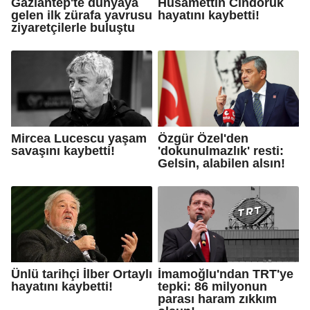
Gaziantep'te dünyaya
Hüsamettin Cindoruk
gelen ilk zürafa yavrusu
hayatını kaybetti!
ziyaretçilerle buluştu
Mircea Lucescu yaşam
Özgür Özel'den
savaşını kaybetti!
'dokunulmazlık' resti:
Gelsin, alabilen alsın!
Ünlü tarihçi İlber Ortaylı
İmamoğlu'ndan TRT'ye
hayatını kaybetti!
tepki: 86 milyonun
parası haram zıkkım