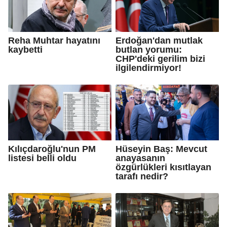
Reha Muhtar hayatını
Erdoğan'dan mutlak
kaybetti
butlan yorumu:
CHP'deki gerilim bizi
ilgilendirmiyor!
Kılıçdaroğlu'nun PM
Hüseyin Baş: Mevcut
listesi belli oldu
anayasanın
özgürlükleri kısıtlayan
tarafı nedir?