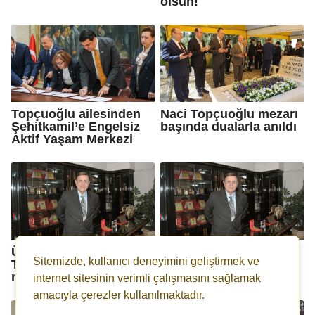
olsun!
Topçuoğlu ailesinden
Naci Topçuoğlu mezarı
Şehitkamil’e Engelsiz
başında dualarla anıldı
Aktif Yaşam Merkezi
Ünverdi'den Naci
Duayen Sanayici Naci
Sitemizde, kullanıcı deneyimini geliştirmek ve
Topçuoğlu için anma
Topçuoğlu anılacak
mesajı
internet sitesinin verimli çalışmasını sağlamak
amacıyla çerezler kullanılmaktadır.