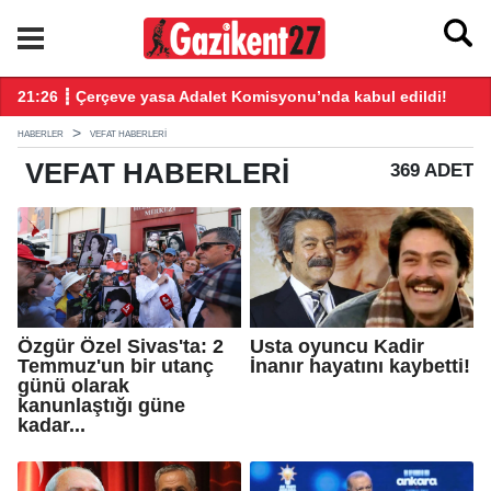
ndı
21:26 ┋ Çerçeve yasa Adalet Komisyonu’nda kabul edildi!
20
HABERLER
VEFAT HABERLERI
VEFAT
HABERLERI
369 ADET
Özgür Özel Sivas'ta: 2
Usta oyuncu Kadir
Temmuz'un bir utanç
İnanır hayatını kaybetti!
günü olarak
kanunlaştığı güne
kadar...