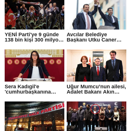
Vekili seçildi
YENİ Parti'ye 9 günde
Avcılar Belediye
138 bin kişi 300 milyon
Başkanı Utku Caner
bağış yaptı
Çaykara için tahliye
kararı
Sera Kadıgil'e
Uğur Mumcu’nun ailesi,
'cumhurbaşkanına
Adalet Bakanı Akın
hakaret' ve 'tehdit'
Gürlek ile görüştü
soruşturması