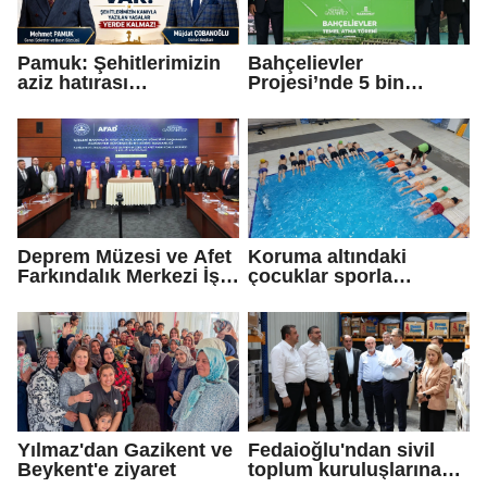
Pamuk: Şehitlerimizin
Bahçelievler
aziz hatırası
Projesi’nde 5 bin
incitilmesin,
konutun temeli atıldı
gazilerimizin
fedakârlıkları
gölgelenmesin
Deprem Müzesi ve Afet
Koruma altındaki
Farkındalık Merkezi İş
çocuklar sporla
Birliği Protokolü
buluşuyor
Yılmaz'dan Gazikent ve
Fedaioğlu'ndan sivil
Beykent'e ziyaret
toplum kuruluşlarına