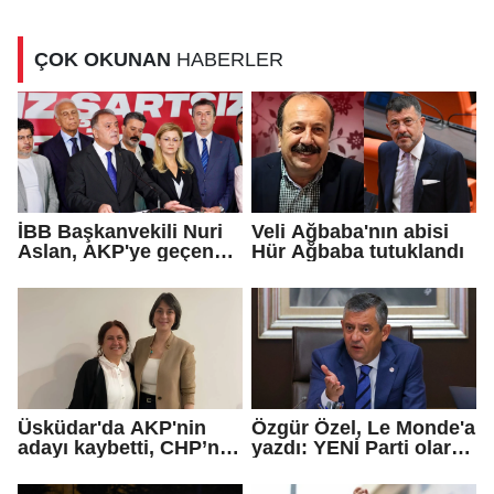
ziyaret
ÇOK OKUNAN
HABERLER
İBB Başkanvekili Nuri
Veli Ağbaba'nın abisi
Aslan, AKP'ye geçen
Hür Ağbaba tutuklandı
Eren Ali Bingöl'ün
iddialarına yanıt verdi
Üsküdar'da AKP'nin
Özgür Özel, Le Monde'a
adayı kaybetti, CHP’nin
yazdı: YENİ Parti olarak
adayı Sibel Tan
farklı bir gelecek
Çetinkaya Başkan
öneriyoruz