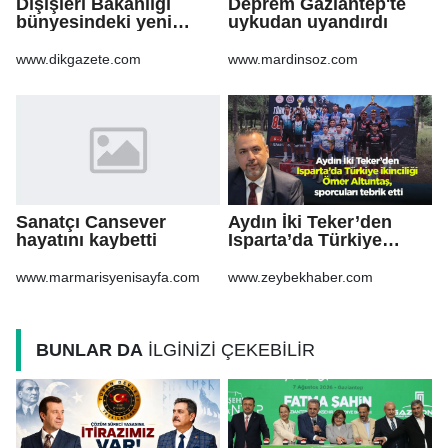
Dışişleri Bakanlığı
Deprem Gaziantep'te
bünyesindeki yeni
uykudan uyandırdı
atamalar Resmi
Gazete'de
www.dikgazete.com
www.mardinsoz.com
Sanatçı Cansever
Aydın İki Teker’den
hayatını kaybetti
Isparta’da Türkiye
ikinciliği Ömer
Altuntaş, sporcuları
www.marmarisyenisayfa.com
www.zeybekhaber.com
tebrik etti
BUNLAR DA
İLGİNİZİ ÇEKEBİLİR