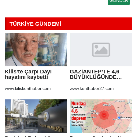
TÜRKİYE GÜNDEMİ
Kilis’te Çarpı Dayı
GAZİANTEP’TE 4,6
hayatını kaybetti
BÜYÜKLÜĞÜNDE
DEPREM!
www.kiliskenthaber.com
www.kenthaber27.com