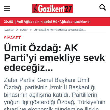
18:17 ┋ Özgür Özel: Özensiz, kötü hazırlanmış bir teklif...
18
HABERLER
SIYASET
ÜMIT ÖZDAĞ: AK PARTI’YI EMEKLIYE SEVK EDECEĞIZ......
SIYASET
Ümit Özdağ: AK
Parti’yi emekliye sevk
edeceğiz...
Zafer Partisi Genel Başkanı Ümit
Özdağ, partisinin İzmir İl Başkanlığı
binasının açılışına katıldı. Partililerin
yoğun ilgi gösterdiği Özdağ, Türkiye’nin
siyasi ve ekonomik gündemine ilişkin