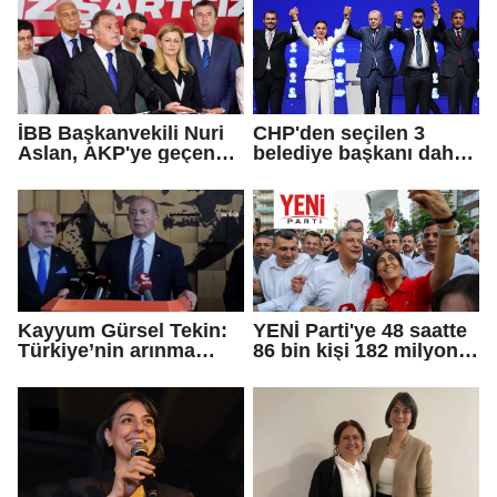
İBB Başkanvekili Nuri
CHP'den seçilen 3
Aslan, AKP'ye geçen
belediye başkanı daha
Eren Ali Bingöl'ün
AKP'ye geçti!
iddialarına yanıt verdi
Kayyum Gürsel Tekin:
YENİ Parti'ye 48 saatte
Türkiye’nin arınma
86 bin kişi 182 milyon
merkezine hoş
lira bağışladı
geldiniz...