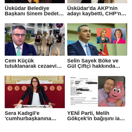
Üsküdar Belediye
Üsküdar'da AKP'nin
Başkanı Sinem Dedetaş
adayı kaybetti, CHP’nin
tutuklandı
adayı Sibel Tan
Çetinkaya Başkan
Vekili seçildi
Cem Küçük
Selin Sayek Böke ve
tutuklanarak cezaevine
Gül Çiftçi hakkında
gönderildi
disiplin süreci
başlatılacak
Sera Kadıgil'e
YENİ Parti, Melih
'cumhurbaşkanına
Gökçek'in bağışını iade
hakaret' ve 'tehdit'
etti
soruşturması