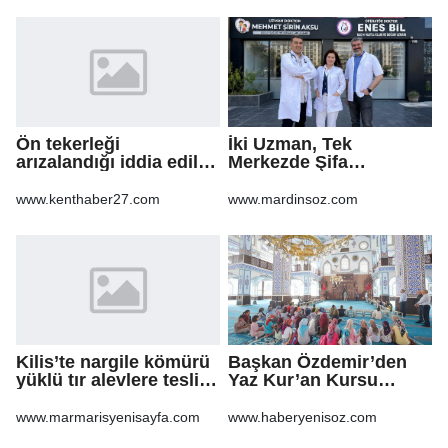
Ön tekerleği
İki Uzman, Tek
arızalandığı iddia edilen
Merkezde Şifa
arazi aracı PTS direğine
Dağıtacak
çarptı: 1 yaralı
www.kenthaber27.com
www.mardinsoz.com
Kilis’te nargile kömürü
Başkan Özdemir’den
yüklü tır alevlere teslim
Yaz Kur’an Kursu
oldu
öğrencilerine ziyaret
www.marmarisyenisayfa.com
www.haberyenisoz.com