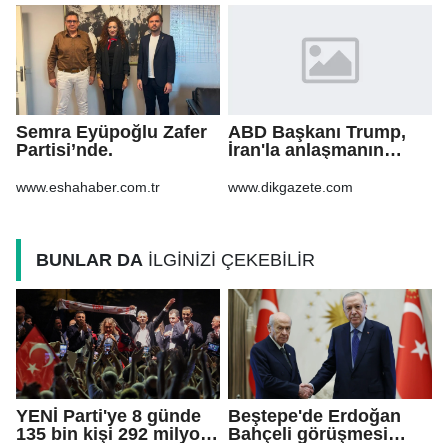
Semra Eyüpoğlu Zafer
ABD Başkanı Trump,
Partisi’nde.
İran'la anlaşmanın
"yakında"
sağlanabileceğini
www.eshahaber.com.tr
www.dikgazete.com
söyledi
BUNLAR DA
İLGİNİZİ ÇEKEBİLİR
YENİ Parti'ye 8 günde
Beştepe'de Erdoğan
135 bin kişi 292 milyon
Bahçeli görüşmesi