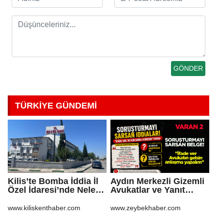
TÜRKİYE GÜNDEMİ
Kilis’te Bomba İddia İl
Aydın Merkezli Gizemli
Özel İdaresi’nde Neler
Avukatlar ve Yanıt
Oluyor?
Bekleyen Sorular
www.kiliskenthaber.com
www.zeybekhaber.com