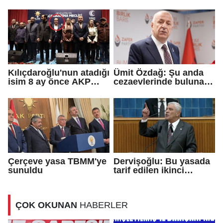
TL bağış yaptı
sona erdi
Kılıçdaroğlu'nun atadığı
Ümit Özdağ: Şu anda
isim 8 ay önce AKP
cezaevlerinde bulunan
rozeti takmış!
adli mahkumların suçu
ne?
Çerçeve yasa TBMM'ye
Dervişoğlu: Bu yasada
sunuldu
tarif edilen ikinci
cumhuriyettir...
ÇOK OKUNAN
HABERLER