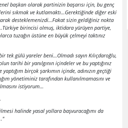
enel başkan olarak partinizin başarısı için, bu genç
llerini sıkmak ve kutlamaktı…Gerektiğinde diğer eski
rarak desteklemenizdi…Fakat sizin geldiğiniz nokta
rkiye birincisi olmuş, iktidara yürüyen partiye,
nlarca tuzağın üstüne en büyük çelmeyi taktınız
n bir tek gülü yareler beni…Olmadı sayın Kılıçdaroğlu,
un tarihi bir yanılgının içindeler ve bu yaptığınız
yaptığım birçok şarkımın içinde, adınızın geçtiği
ığım yönetiminiz tarafından kullanılmamasını ve
rılmasını istiyorum…
.
lmesi halinde yasal yollara başvuracağımı da
."