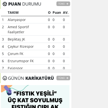
PUAN
DURUMU
TÜMÜ
TAKIM
O
Puan
AV.
1
Alanyaspor
0
0
0
2
Amed Sportif
0
0
0
Faaliyetler
3
Beşiktaş JK
0
0
0
4
Çaykur Rizespor
0
0
0
5
Çorum FK
0
0
0
6
Erzurumspor FK
0
0
0
7
Eyüpspor
0
0
0
8
Fenerbahçe
0
0
0
GÜNÜN
KARİKATÜRÜ
TÜMÜ
9
Galatasaray
0
0
0
10
Gaziantep FK
0
0
0
11
Gençlerbirliği
0
0
0
12
Göztepe
0
0
0