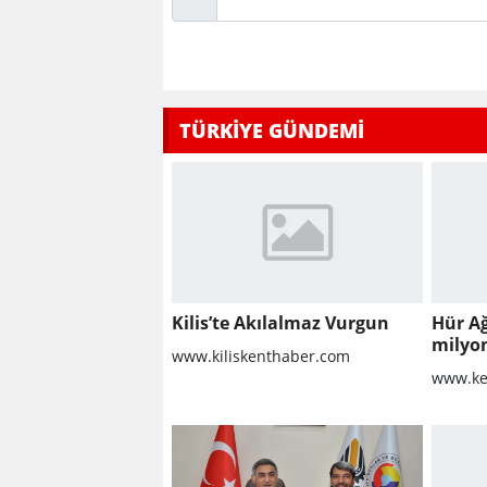
TÜRKİYE GÜNDEMİ
Kilis’te Akılalmaz Vurgun
Hür A
milyo
www.kiliskenthaber.com
raporu
www.ke
milyon