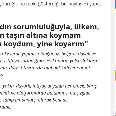
çdaroğlu'na tepki gösterdiği bir paylaşım yaptı.
dın sorumluluğuyla, ülkem,
in taşın altına koymam
n koydum, yine koyarım"
n TV'lerde yapmış olduğunuz, belgeye dayalı ve
iz, istifaya zorladığınız ve iktidarın yolsuzluklarını
min, dürüst tavrınızla muhalif kitlelere umut
izi…
 yakın, duyarlı, ihtiyaç duyulan her emek, barış,
mlilik ve platformlarda bulunmuş, bu çizgide
e sahip bir sanatçı olarak beni de
irdiniz…