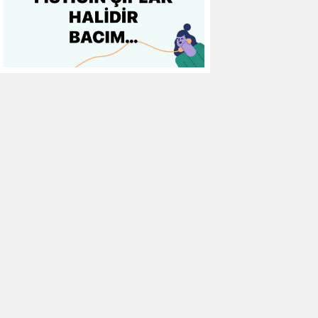
13
Başakşehir FK
0
0
0
14
Kasımpaşa
0
0
0
15
Kocaelispor
0
0
0
16
Konyaspor
0
0
0
17
Samsunspor
0
0
0
18
Trabzonspor
0
0
0