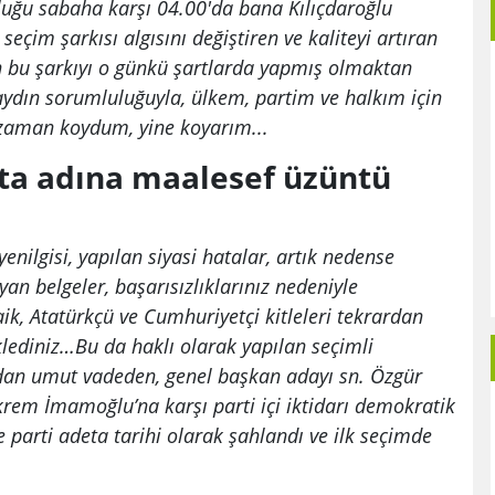
uğu sabaha karşı 04.00'da bana Kılıçdaroğlu
seçim şarkısı algısını değiştiren ve kaliteyi artıran
tan bu şarkıyı o günkü şartlarda yapmış olmaktan
dın sorumluluğuyla, ülkem, partim ve halkım için
 zaman koydum, yine koyarım...
okta adına maalesef üzüntü
nilgisi, yapılan siyasi hatalar, artık nedense
an belgeler, başarısızlıklarınız nedeniyle
ik, Atatürkçü ve Cumhuriyetçi kitleleri tekrardan
ediniz…Bu da haklı olarak yapılan seçimli
rdan umut vadeden, genel başkan adayı sn. Özgür
em İmamoğlu’na karşı parti içi iktidarı demokratik
 parti adeta tarihi olarak şahlandı ve ilk seçimde