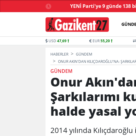
ve yasa tartışmalarla
YENİ Parti'ye 9 günde 138 b
başladı
GÜND
USD
47,69
EUR
55,20
HABERLER
GÜNDEM
ONUR AKIN'DAN KILIÇDAROĞLU'NA: ŞARKILA
GÜNDEM
Onur Akın'dan
Şarkılarımı k
halde yasal y
2014 yılında Kılıçdaroğlu 