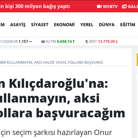
in kişi 300 milyon bağış yaptı
Menderes Beledi
WEBTV
GALE
EM
ASAYIŞ
SIYASET
EKONOMI
YEREL
DÜNYA
EĞITIM
USD/EUR
1.157
ALTIN
6.658,14
BİST
13.779,39
RIMI KULLANMAYIN, AKSI HALDE YASAL YOLLARA BAŞVURAC
 Kılıçdaroğlu'na:
ullanmayın, aksi
ollara başvuracağım
için seçim şarkısı hazırlayan Onur