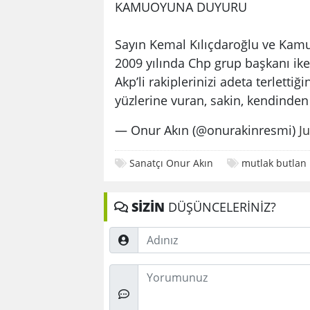
KAMUOYUNA DUYURU
Sayın Kemal Kılıçdaroğlu ve Ka
2009 yılında Chp grup başkanı ik
Akp’li rakiplerinizi adeta terlettiği
yüzlerine vuran, sakin, kendinde
— Onur Akın (@onurakinresmi)
J
Sanatçı Onur Akın
mutlak butlan
SİZİN
DÜŞÜNCELERİNİZ?
Adınız
Düşünceleriniz