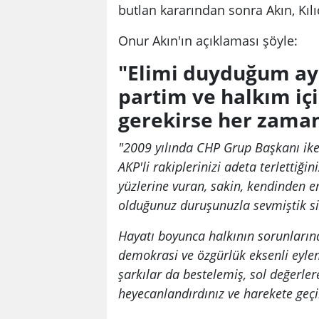
butlan kararından sonra Akın, Kılı
Onur Akın'ın açıklaması şöyle:
"Elimi duyduğum ay
partim ve halkım iç
gerekirse her zama
"2009 yılında CHP Grup Başkanı ike
AKP'li rakiplerinizi adeta terlettiğin
yüzlerine vuran, sakin, kendinden e
olduğunuz duruşunuzla sevmiştik s
Hayatı boyunca halkının sorunlarına
demokrasi ve özgürlük eksenli eyle
şarkılar da bestelemiş, sol değerler
heyecanlandırdınız ve harekete geç