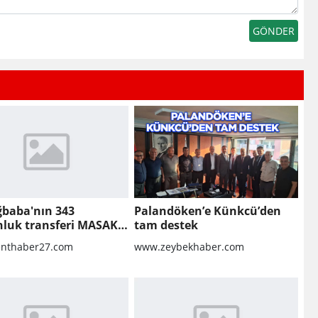
ğbaba'nın 343
Palandöken’e Künkcü’den
nluk transferi MASAK
tam destek
nda! Veli Ağbaba'ya
nthaber27.com
www.zeybekhaber.com
lar gitmiş