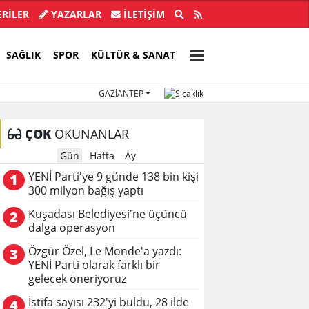
ye Başkanı İlkay Çiçek tutuklandı!
Türkiye, Suu
RİLER
YAZARLAR
İLETIŞIM
SAĞLIK
SPOR
KÜLTÜR & SANAT
GAZIANTEP
ÇOK
OKUNANLAR
Gün
Hafta
Ay
YENİ Parti'ye 9 günde 138 bin kişi
1
300 milyon bağış yaptı
Kuşadası Belediyesi'ne üçüncü
2
dalga operasyon
Özgür Özel, Le Monde'a yazdı:
3
YENİ Parti olarak farklı bir
gelecek öneriyoruz
İstifa sayısı 232'yi buldu, 28 ilde
4