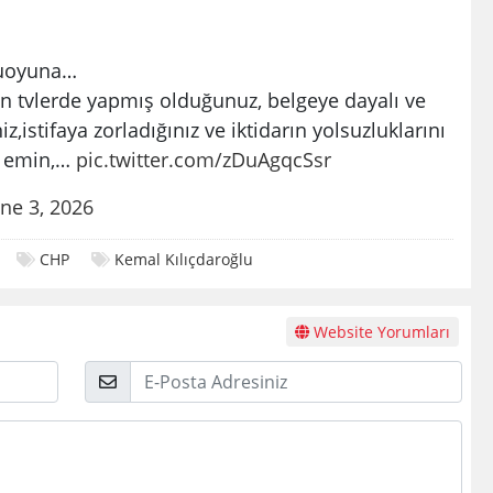
muoyuna…
en tvlerde yapmış olduğunuz, belgeye dayalı ve
niz,istifaya zorladığınız ve iktidarın yolsuzluklarını
n emin,…
pic.twitter.com/zDuAgqcSsr
une 3, 2026
CHP
Kemal Kılıçdaroğlu
Website Yorumları
E-
Posta