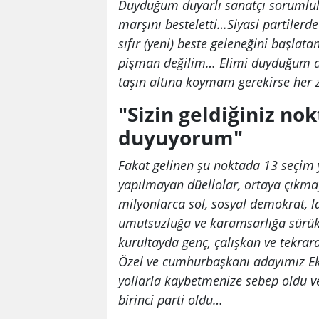
Duyduğum duyarlı sanatçı sorumlul
marşını besteletti…Siyasi partilerde 
sıfır (yeni) beste geleneğini başla
pişman değilim… Elimi duyduğum ay
taşın altına koymam gerekirse her
"Sizin geldiğiniz n
duyuyorum"
Fakat gelinen şu noktada 13 seçim ye
yapılmayan düellolar, ortaya çıkmay
milyonlarca sol, sosyal demokrat, la
umutsuzluğa ve karamsarlığa sürükl
kurultayda genç, çalışkan ve tekra
Özel ve cumhurbaşkanı adayımız Ekr
yollarla kaybetmenize sebep oldu ve
birinci parti oldu…