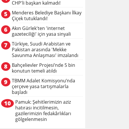
CHP'li başkan kalmadı!
Menderes Belediye Başkanı İlkay
5
Çiçek tutuklandı!
Akın Gürlek'ten 'internet
6
gazeteciliği' için yasa sinyali
Türkiye, Suudi Arabistan ve
7
Pakistan arasında 'Mekke
Savunma Anlaşması' imzalandı
Bahçelievler Projesi’nde 5 bin
8
konutun temeli atıldı
TBMM Adalet Komisyonu’nda
9
çerçeve yasa tartışmalarla
başladı
Pamuk: Şehitlerimizin aziz
10
hatırası incitilmesin,
gazilerimizin fedakârlıkları
gölgelenmesin