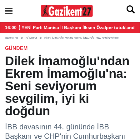
ındı!
16:00 ┋ YENİ Parti Manisa İl Başkanı İlksen Özalper tutuklandı
21
HABERLER
GÜNDEM
DILEK İMAMOĞLU'NDAN EKREM İMAMOĞLU'NA: SENI SEVIYOR...
GÜNDEM
Dilek İmamoğlu'ndan
Ekrem İmamoğlu'na:
Seni seviyorum
sevgilim, iyi ki
doğdun
İBB davasının 44. gününde İBB
Başkanı ve CHP'nin Cumhurbaşkanı