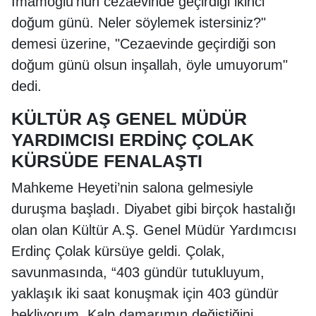
İmamoğlu'nun cezaevinde geçirdiği ikinci
doğum günü. Neler söylemek istersiniz?"
demesi üzerine, "Cezaevinde geçirdiği son
doğum günü olsun inşallah, öyle umuyorum"
dedi.
KÜLTÜR AŞ GENEL MÜDÜR
YARDIMCISI ERDİNÇ ÇOLAK
KÜRSÜDE FENALAŞTI
Mahkeme Heyeti’nin salona gelmesiyle
duruşma başladı. Diyabet gibi birçok hastalığı
olan olan Kültür A.Ş. Genel Müdür Yardımcısı
Erdinç Çolak kürsüye geldi. Çolak,
savunmasında, “403 gündür tutukluyum,
yaklaşık iki saat konuşmak için 403 gündür
bekliyorum. Kalp damarımın değiştiğini,