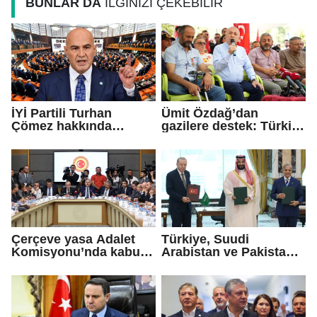
BUNLAR DA
İLGİNİZİ ÇEKEBİLİR
İYİ Partili Turhan
Ümit Özdağ’dan
Çömez hakkında
gazilere destek: Türkiye
soruşturma başlatıldı
bu sorunu daha fazla
taşımamalı
Çerçeve yasa Adalet
Türkiye, Suudi
Komisyonu’nda kabul
Arabistan ve Pakistan
edildi!
arasında 'Mekke
Savunma Anlaşması'
imzalandı