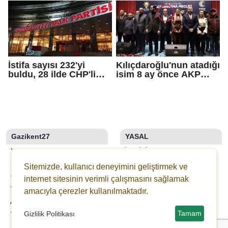
soruşturması
İstifa sayısı 232'yi
Kılıçdaroğlu'nun atadığı
buldu, 28 ilde CHP'li
isim 8 ay önce AKP
başkan kalmadı!
rozeti takmış!
Gazikent27
YASAL
YAZARLAR
İLETIŞIM
SON DAKİKA
KÜNYE
Sitemizde, kullanıcı deneyimini geliştirmek ve
GALERİLER
YAYIN İLKELERI
internet sitesinin verimli çalışmasını sağlamak
WEBTV
KURALLAR
amacıyla çerezler kullanılmaktadır.
ANKETLER
GIZLILIK
Tamam
Gizlilik Politikası
WİKİ
KULLANICI SÖZLEŞMESI
ŞEHİR REHBERİ
VERI POLITIKASI