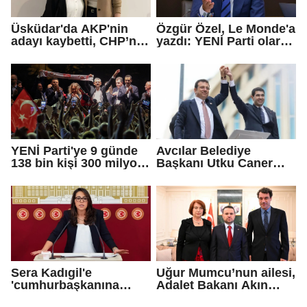
Üsküdar'da AKP'nin
Özgür Özel, Le Monde'a
adayı kaybetti, CHP’nin
yazdı: YENİ Parti olarak
adayı Sibel Tan
farklı bir gelecek
Çetinkaya Başkan
öneriyoruz
Vekili seçildi
YENİ Parti'ye 9 günde
Avcılar Belediye
138 bin kişi 300 milyon
Başkanı Utku Caner
bağış yaptı
Çaykara için tahliye
kararı
Sera Kadıgil'e
Uğur Mumcu’nun ailesi,
'cumhurbaşkanına
Adalet Bakanı Akın
hakaret' ve 'tehdit'
Gürlek ile görüştü