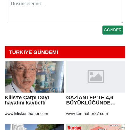
TÜRKİYE GÜNDEMİ
Kilis’te Çarpı Dayı
GAZİANTEP’TE 4,6
hayatını kaybetti
BÜYÜKLÜĞÜNDE
DEPREM!
www.kiliskenthaber.com
www.kenthaber27.com