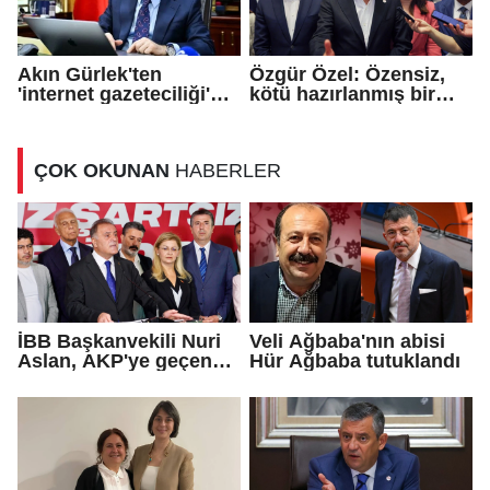
Akın Gürlek'ten
Özgür Özel: Özensiz,
'internet gazeteciliği'
kötü hazırlanmış bir
için yasa sinyali
teklif...
ÇOK OKUNAN
HABERLER
İBB Başkanvekili Nuri
Veli Ağbaba'nın abisi
Aslan, AKP'ye geçen
Hür Ağbaba tutuklandı
Eren Ali Bingöl'ün
iddialarına yanıt verdi