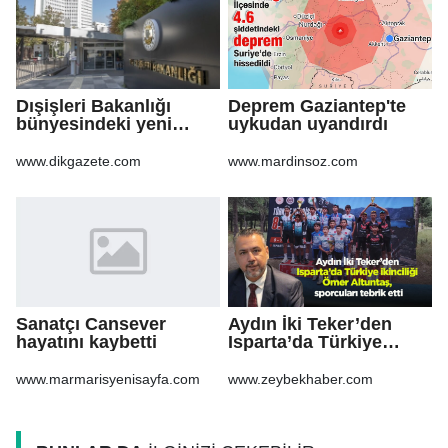
Dışişleri Bakanlığı
Deprem Gaziantep'te
bünyesindeki yeni
uykudan uyandırdı
atamalar Resmi
Gazete'de
www.dikgazete.com
www.mardinsoz.com
Sanatçı Cansever
Aydın İki Teker’den
hayatını kaybetti
Isparta’da Türkiye
ikinciliği Ömer
Altuntaş, sporcuları
www.marmarisyenisayfa.com
www.zeybekhaber.com
tebrik etti