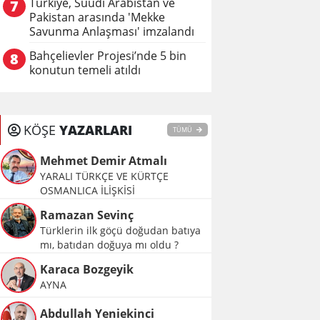
Türkiye, Suudi Arabistan ve
7
Pakistan arasında 'Mekke
Savunma Anlaşması' imzalandı
Bahçelievler Projesi’nde 5 bin
8
konutun temeli atıldı
KÖŞE
YAZARLARI
TÜMÜ
Mehmet Demir Atmalı
YARALI TÜRKÇE VE KÜRTÇE
OSMANLICA İLİŞKİSİ
Ramazan Sevinç
Türklerin ilk göçü doğudan batıya
mı, batıdan doğuya mı oldu ?
Karaca Bozgeyik
AYNA
Abdullah Yeniekinci