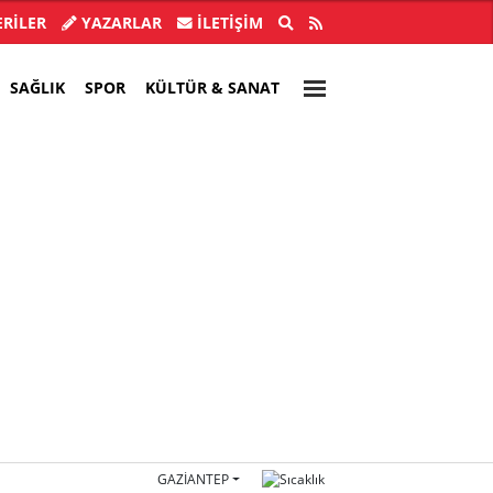
buldu, 28 ilde CHP'li başkan kalmadı!
Akın Gürlek'
RİLER
YAZARLAR
İLETIŞIM
SAĞLIK
SPOR
KÜLTÜR & SANAT
GAZIANTEP