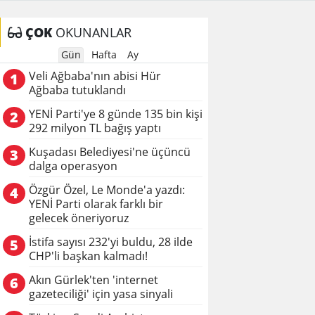
ÇOK
OKUNANLAR
Gün
Hafta
Ay
Veli Ağbaba'nın abisi Hür
1
Ağbaba tutuklandı
YENİ Parti'ye 8 günde 135 bin kişi
2
292 milyon TL bağış yaptı
Kuşadası Belediyesi'ne üçüncü
3
dalga operasyon
Özgür Özel, Le Monde'a yazdı:
4
YENİ Parti olarak farklı bir
gelecek öneriyoruz
İstifa sayısı 232'yi buldu, 28 ilde
5
CHP'li başkan kalmadı!
Akın Gürlek'ten 'internet
6
gazeteciliği' için yasa sinyali