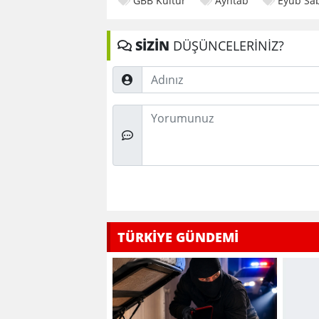
GBB Kültür
Ayntab
Eyüb Sab
SİZİN
DÜŞÜNCELERİNİZ?
Adınız
Düşünceleriniz
TÜRKİYE GÜNDEMİ