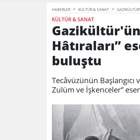
HABERLER
KÜLTÜR & SANAT
GAZIKÜLTÜR'
KÜLTÜR & SANAT
Gazikültür'ün 
Hâtıraları” e
buluştu
Tecâvüzünün Başlangıcı v
Zulüm ve İşkenceler” eser