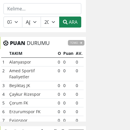
ARA
PUAN
DURUMU
TÜMÜ
TAKIM
O
Puan
AV.
1
Alanyaspor
0
0
0
2
Amed Sportif
0
0
0
Faaliyetler
3
Beşiktaş JK
0
0
0
4
Çaykur Rizespor
0
0
0
5
Çorum FK
0
0
0
6
Erzurumspor FK
0
0
0
7
Eyüpspor
0
0
0
8
Fenerbahçe
0
0
0