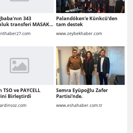
ğbaba'nın 343
Palandöken’e Künkcü’den
nluk transferi MASAK
tam destek
nda! Veli Ağbaba'ya
nthaber27.com
www.zeybekhaber.com
lar gitmiş
n TSO ve PAYCELL
Semra Eyüpoğlu Zafer
ini Birleştirdi
Partisi’nde.
rdinsoz.com
www.eshahaber.com.tr