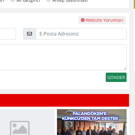
ri
Ali Gezginci
Antep Savunması
Website Yorumları
E-
Posta