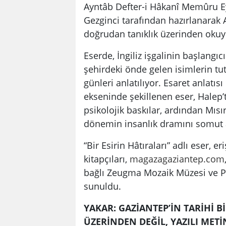
Ayntâb Defter-i Hâkanî Memûru Eyü
Gezginci tarafından hazırlanarak 
doğrudan tanıklık üzerinden oku
Eserde, İngiliz işgalinin başlangı
şehirdeki önde gelen isimlerin tut
günleri anlatılıyor. Esaret anlatıs
ekseninde şekillenen eser, Halep’te
psikolojik baskılar, ardından Mısı
dönemin insanlık dramını somut a
“Bir Esirin Hâtıraları” adlı eser, 
kitapçıları,
magazagaziantep.com
bağlı Zeugma Mozaik Müzesi ve P
sunuldu.
YAKAR: GAZİANTEP’İN TARİHİ B
ÜZERİNDEN DEĞİL, YAZILI MET