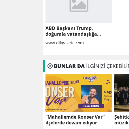
ABD Başkanı Trump,
doğumla vatandaşlığa
yönelik kısıtlamaları
www.dikgazete.com
genişleten kararnameler
imzaladı
BUNLAR DA
İLGİNİZİ ÇEKEBİLİ
“Mahallemde Konser Var”
Şehitk
ilçelerde devam ediyor
müzik 