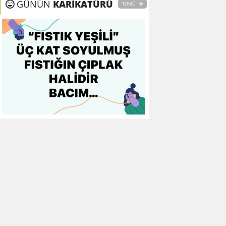
GÜNÜN
KARİKATÜRÜ
TÜMÜ
9
Galatasaray
0
0
0
10
Gaziantep FK
0
0
0
11
Gençlerbirliği
0
0
0
12
Göztepe
0
0
0
13
Başakşehir FK
0
0
0
14
Kasımpaşa
0
0
0
15
Kocaelispor
0
0
0
16
Konyaspor
0
0
0
17
Samsunspor
0
0
0
18
Trabzonspor
0
0
0