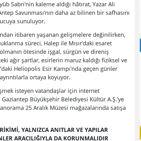
b Sabri’nin kaleme aldığı hâtırat, Yazar Ali
Antep Savunması’nın daha az bilinen bir safhasını
yucuya sunuluyor.
cından itibaren yaşanan gelişmelere değinilirken,
uklanma süreci, Halep ile Mısır’daki esaret
ı olmanın ötesinde işgal, sürgün ve direniş
ki ağır şartlar, esirlerin maruz kaldığı fiziksel ve
r’daki Heliopolis Esir Kampı’nda geçen günler
yrıntılarla ortaya koyuyor.
erişmek isteyen vatandaşlar için internet
, Gaziantep Büyükşehir Belediyesi Kültür A.Ş.’ye
anorama 25 Aralık Müzesi mağazalarında satışa
İRİKİMİ, YALNIZCA ANITLAR VE YAPILAR
İNLER ARACILIĞIYLA DA KORUNMALIDIR