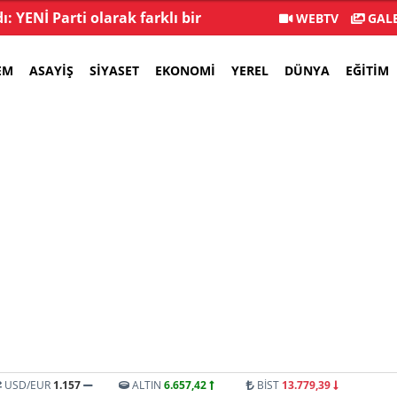
: YENİ Parti olarak farklı bir
İstifa sayısı 232'yi 
WEBTV
GALE
gelecek öneriyoruz
EM
ASAYIŞ
SIYASET
EKONOMI
YEREL
DÜNYA
EĞITIM
USD/EUR
1.157
ALTIN
6.657,42
BİST
13.779,39