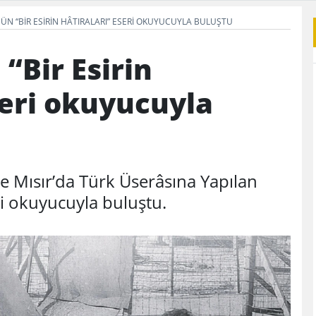
ÜN “BIR ESIRIN HÂTIRALARI” ESERI OKUYUCUYLA BULUŞTU
“Bir Esirin
seri okuyucuyla
e Mısır’da Türk Üserâsına Yapılan
i okuyucuyla buluştu.