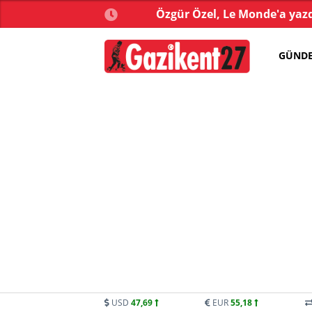
kistan arasında 'Mekke
Özgür Özel, Le Monde'a yazdı
Anlaşması' imzalandı
GÜND
USD
47,69
EUR
55,18