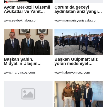
Aydın Merkezli Gizemli
Çorum’da geceyi
Avukatlar ve Yanıt
aydınlatan anız yangını
Bekleyen Sorular
korkuttu
www.zeybekhaber.com
www.marmarisyenisayfa.com
Başkan Şahin,
Başkan Gülpınar: Biz
Midyat'ın Ulaşım
yolun medeniyet
Yatırımlarını Ankara'ya
olduğuna inanıyoruz
Taşıdı
www.mardinsoz.com
www.haberyenisoz.com