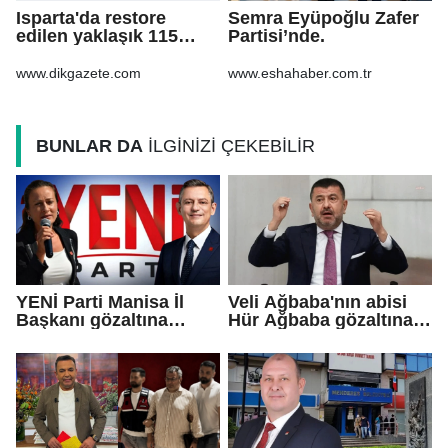
Isparta'da restore
Semra Eyüpoğlu Zafer
edilen yaklaşık 115
Partisi’nde.
yıllık konak, tarihi
atmosferiyle
www.dikgazete.com
www.eshahaber.com.tr
misafirlerini ağırlıyo
BUNLAR DA
İLGİNİZİ ÇEKEBİLİR
YENİ Parti Manisa İl
Veli Ağbaba'nın abisi
Başkanı gözaltına
Hür Ağbaba gözaltına
alındı!
alındı