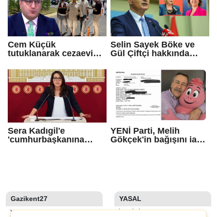
Cem Küçük
Selin Sayek Böke ve
tutuklanarak cezaevine
Gül Çiftçi hakkında
gönderildi
disiplin süreci
başlatılacak
Sera Kadıgil'e
YENİ Parti, Melih
'cumhurbaşkanına
Gökçek'in bağışını iade
hakaret' ve 'tehdit'
etti
soruşturması
Gazikent27
YASAL
YAZARLAR
İLETIŞIM