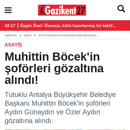
ğış yaptı
18:17 ┋ Özgür Özel: Özensiz, kötü hazırlanmış bir teklif...
18
HABERLER
ASAYIŞ
MUHITTIN BÖCEK'IN ŞOFÖRLERI GÖZALTINA ALINDI!...
ASAYIŞ
Muhittin Böcek'in
şoförleri gözaltına
alındı!
Tutuklu Antalya Büyükşehir Belediye
Başkanı Muhittin Böcek'in şoförleri
Aydın Günaydın ve Özer Aydın
gözaltına alındı.