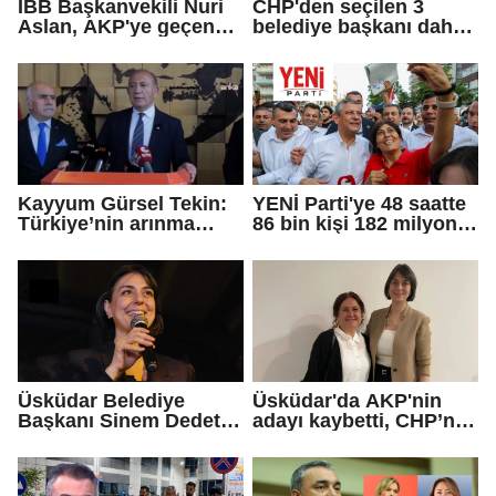
İBB Başkanvekili Nuri
CHP'den seçilen 3
Aslan, AKP'ye geçen
belediye başkanı daha
Eren Ali Bingöl'ün
AKP'ye geçti!
iddialarına yanıt verdi
Kayyum Gürsel Tekin:
YENİ Parti'ye 48 saatte
Türkiye’nin arınma
86 bin kişi 182 milyon
merkezine hoş
lira bağışladı
geldiniz...
Üsküdar Belediye
Üsküdar'da AKP'nin
Başkanı Sinem Dedetaş
adayı kaybetti, CHP’nin
tutuklandı
adayı Sibel Tan
Çetinkaya Başkan
Vekili seçildi