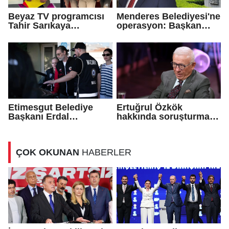
Beyaz TV programcısı
Menderes Belediyesi'ne
Tahir Sarıkaya
operasyon: Başkan
tutuklandı
İlkay Çiçek gözaltına
alındı!
Etimesgut Belediye
Ertuğrul Özkök
Başkanı Erdal
hakkında soruşturma
Beşikçioğlu tutuklandı!
başlatıldı!
ÇOK OKUNAN
HABERLER