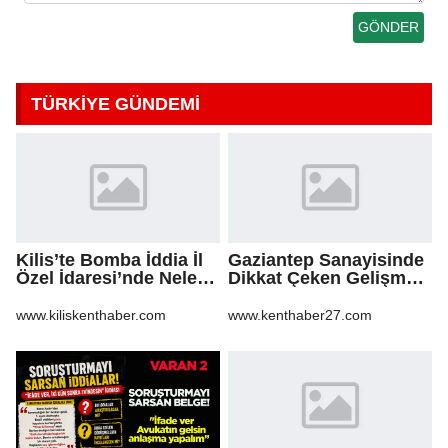
TÜRKİYE GÜNDEMİ
Kilis’te Bomba İddia İl
Gaziantep Sanayisinde
Özel İdaresi’nde Neler
Dikkat Çeken Gelişme,
Oluyor?
Uslu Group Finansal
Yeniden Yapılandırma
www.kiliskenthaber.com
www.kenthaber27.com
Sürecine Girdi