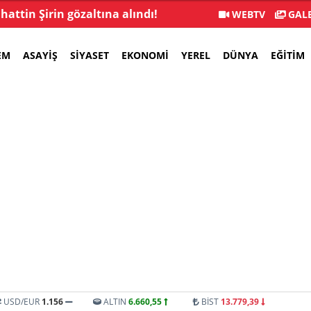
hattin Şirin gözaltına alındı!
YENİ Parti Manisa İ
WEBTV
GALE
EM
ASAYIŞ
SIYASET
EKONOMI
YEREL
DÜNYA
EĞITIM
USD/EUR
1.156
ALTIN
6.660,55
BİST
13.779,39