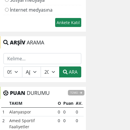
İnternet medyasına
ARŞİV
ARAMA
ARA
PUAN
DURUMU
TÜMÜ
TAKIM
O
Puan
AV.
1
Alanyaspor
0
0
0
2
Amed Sportif
0
0
0
Faaliyetler