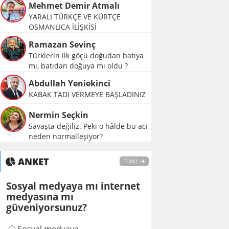
Mehmet Demir Atmalı
YARALI TÜRKÇE VE KÜRTÇE
OSMANLICA İLİŞKİSİ
Ramazan Sevinç
Türklerin ilk göçü doğudan batıya
mı, batıdan doğuya mı oldu ?
Abdullah Yeniekinci
KABAK TADI VERMEYE BAŞLADINIZ
Nermin Seçkin
Savaşta değiliz. Peki o hâlde bu acı
neden normalleşiyor?
ANKET
TÜMÜ
Sosyal medyaya mı internet
medyasına mı
güveniyorsunuz?
Sosyal medyaya