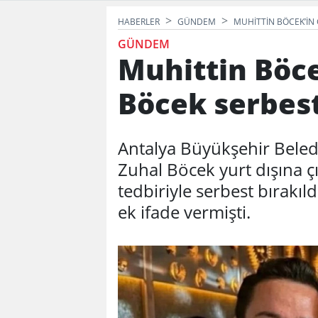
HABERLER
GÜNDEM
MUHITTIN BÖCEK’IN 
GÜNDEM
Muhittin Böce
Böcek serbest
Antalya Büyükşehir Beledi
Zuhal Böcek yurt dışına çı
tedbiriyle serbest bırakıl
ek ifade vermişti.