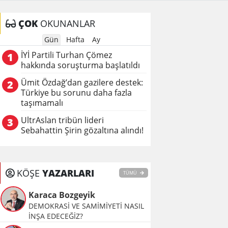
ÇOK
OKUNANLAR
Gün
Hafta
Ay
İYİ Partili Turhan Çömez
1
hakkında soruşturma başlatıldı
Ümit Özdağ’dan gazilere destek:
2
Türkiye bu sorunu daha fazla
taşımamalı
UltrAslan tribün lideri
3
Sebahattin Şirin gözaltına alındı!
KÖŞE
YAZARLARI
TÜMÜ
Karaca Bozgeyik
DEMOKRASİ VE SAMİMİYETİ NASIL
İNŞA EDECEĞİZ?