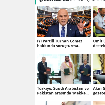
İYİ Partili Turhan Çömez
Ümit Ö
hakkında soruşturma
destek
başlatıldı
daha 
Türkiye, Suudi Arabistan ve
Akın G
Pakistan arasında 'Mekke
gazetec
Savunma Anlaşması'
imzalandı