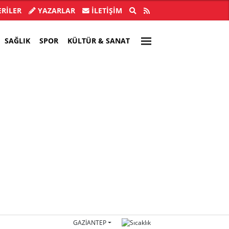
l Başkanı İlksen Özalper tutuklandı
Çerçeve
RİLER
YAZARLAR
İLETIŞIM
SAĞLIK
SPOR
KÜLTÜR & SANAT
GAZIANTEP