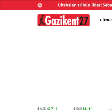
e bu sorunu daha fazla
UltrAslan tribün lideri Seba
taşımamalı
GÜND
USD
47,71
EUR
55,18