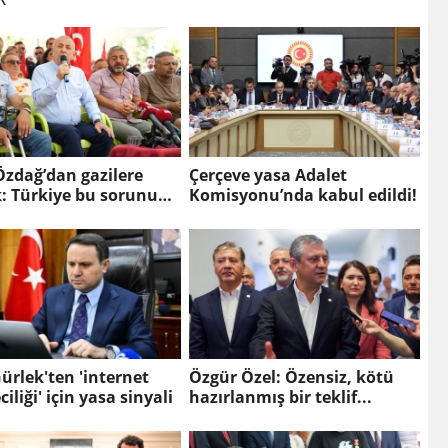
zdağ’dan gazilere
Çerçeve yasa Adalet
: Türkiye bu sorunu
Komisyonu’nda kabul edildi!
fazla taşımamalı
ürlek'ten 'internet
Özgür Özel: Özensiz, kötü
iliği' için yasa sinyali
hazırlanmış bir teklif...