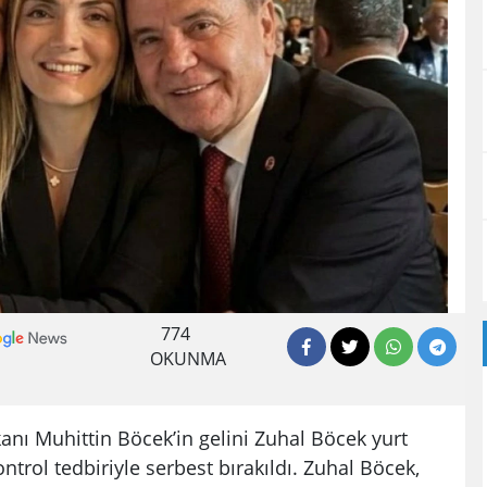
774
OKUNMA
nı Muhittin Böcek’in gelini Zuhal Böcek yurt
ontrol tedbiriyle serbest bırakıldı. Zuhal Böcek,