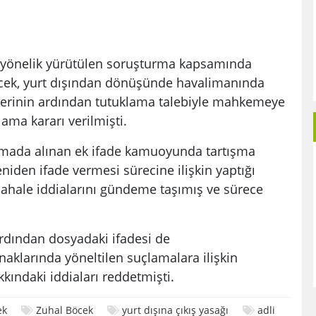
e yönelik yürütülen soruşturma kapsamında
öcek, yurt dışından dönüşünde havalimanında
emlerinin ardından tutuklama talebiyle mahkemeye
ama kararı verilmişti.
rmada alınan ek ifade kamuoyunda tartışma
niden ifade vermesi sürecine ilişkin yaptığı
ahale iddialarını gündeme taşımış ve sürece
rdından dosyadaki ifadesi de
aklarında yöneltilen suçlamalara ilişkin
ındaki iddiaları reddetmişti.
ek
Zuhal Böcek
yurt dışına çıkış yasağı
adli