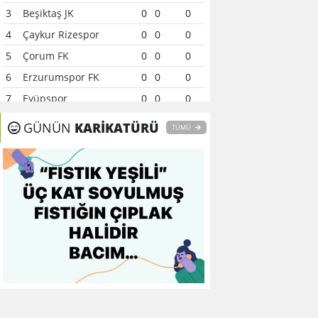
3
Beşiktaş JK
0
0
0
4
Çaykur Rizespor
0
0
0
5
Çorum FK
0
0
0
6
Erzurumspor FK
0
0
0
7
Eyüpspor
0
0
0
8
Fenerbahçe
0
0
0
GÜNÜN
KARİKATÜRÜ
TÜMÜ
9
Galatasaray
0
0
0
10
Gaziantep FK
0
0
0
11
Gençlerbirliği
0
0
0
12
Göztepe
0
0
0
13
Başakşehir FK
0
0
0
14
Kasımpaşa
0
0
0
15
Kocaelispor
0
0
0
16
Konyaspor
0
0
0
17
Samsunspor
0
0
0