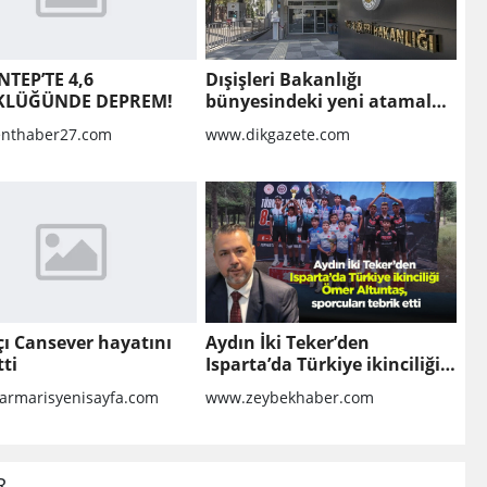
NTEP’TE 4,6
Dışişleri Bakanlığı
KLÜĞÜNDE DEPREM!
bünyesindeki yeni atamalar
Resmi Gazete'de
nthaber27.com
www.dikgazete.com
ı Cansever hayatını
Aydın İki Teker’den
ti
Isparta’da Türkiye ikinciliği
Ömer Altuntaş, sporcuları
rmarisyenisayfa.com
www.zeybekhaber.com
tebrik etti
R