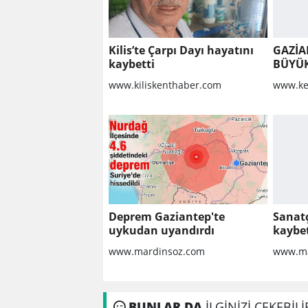
Kilis’te Çarpı Dayı hayatını
GAZİA
kaybetti
BÜYÜ
www.kiliskenthaber.com
www.ke
Deprem Gaziantep'te
Sanatç
uykudan uyandırdı
kaybet
www.mardinsoz.com
www.ma
BUNLAR DA
İLGİNİZİ ÇEKEBİLİ