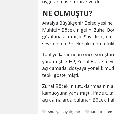
uygulanmasına karar verdi.
NE OLMUŞTU?
Antalya Büyükşehir Belediyesi'n
Muhittin Böcek'in gelini Zuhal B
gözaltına alınmıştı. Savcılık işl
sevk edilen Böcek hakkında tutukl
Tahliye kararından önce soruştu
yaratmıştı. CHP, Zuhal Böcek'in ye
açıklamada, dosyaya yönelik müd
tepki göstermişti.
Zuhal Böcek'in tutuklanmasının a
kamuoyuna yansımıştı. İfade tutan
açıklamalarda bulunan Böcek, hakk
Antalya Büyükşehir
Muhittin Böc