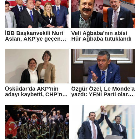
İBB Başkanvekili Nuri
Veli Ağbaba'nın abisi
Aslan, AKP'ye geçen
Hür Ağbaba tutuklandı
Eren Ali Bingöl'ün
iddialarına yanıt verdi
Üsküdar'da AKP'nin
Özgür Özel, Le Monde'a
adayı kaybetti, CHP’nin
yazdı: YENİ Parti olarak
adayı Sibel Tan
farklı bir gelecek
Çetinkaya Başkan
öneriyoruz
Vekili seçildi