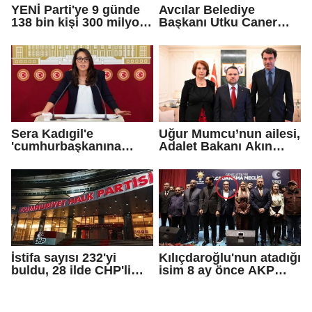
YENİ Parti'ye 9 günde
Avcılar Belediye
138 bin kişi 300 milyon
Başkanı Utku Caner
bağış yaptı
Çaykara için tahliye
kararı
Sera Kadıgil'e
Uğur Mumcu’nun ailesi,
'cumhurbaşkanına
Adalet Bakanı Akın
hakaret' ve 'tehdit'
Gürlek ile görüştü
soruşturması
İstifa sayısı 232'yi
Kılıçdaroğlu'nun atadığı
buldu, 28 ilde CHP'li
isim 8 ay önce AKP
başkan kalmadı!
rozeti takmış!