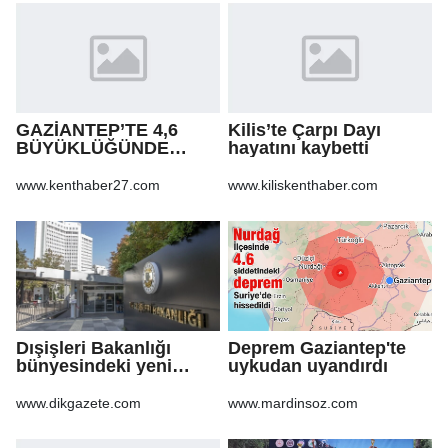
GAZİANTEP’TE 4,6
Kilis’te Çarpı Dayı
BÜYÜKLÜĞÜNDE
hayatını kaybetti
DEPREM!
www.kenthaber27.com
www.kiliskenthaber.com
Dışişleri Bakanlığı
Deprem Gaziantep'te
bünyesindeki yeni
uykudan uyandırdı
atamalar Resmi
Gazete'de
www.dikgazete.com
www.mardinsoz.com