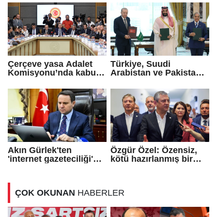
taşımamalı
Çerçeve yasa Adalet
Türkiye, Suudi
Komisyonu’nda kabul
Arabistan ve Pakistan
edildi!
arasında 'Mekke
Savunma Anlaşması'
imzalandı
Akın Gürlek'ten
Özgür Özel: Özensiz,
'internet gazeteciliği'
kötü hazırlanmış bir
için yasa sinyali
teklif...
ÇOK OKUNAN
HABERLER