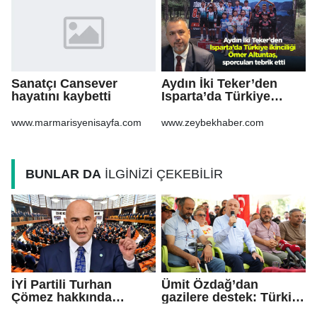
Sanatçı Cansever
Aydın İki Teker’den
hayatını kaybetti
Isparta’da Türkiye
ikinciliği Ömer
Altuntaş, sporcuları
www.marmarisyenisayfa.com
www.zeybekhaber.com
tebrik etti
BUNLAR DA
İLGİNİZİ ÇEKEBİLİR
İYİ Partili Turhan
Ümit Özdağ’dan
Çömez hakkında
gazilere destek: Türkiye
soruşturma başlatıldı
bu sorunu daha fazla