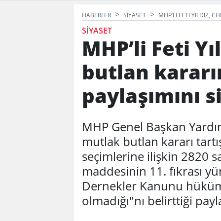
HABERLER
SIYASET
MHP’LI FETI YILDIZ, 
SIYASET
MHP’li Feti Y
butlan kararın
paylaşımını si
MHP Genel Başkan Yardımcı
mutlak butlan kararı tartı
seçimlerine ilişkin 2820 s
maddesinin 11. fıkrası y
Dernekler Kanunu hüküm
olmadığı"nı belirttiği payl