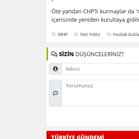
Öte yandan CHP'li kurmaylar da '
içerisinde yeniden kurultaya gidil
MHP
Feti Yıldız
mutlak butl
SİZİN
DÜŞÜNCELERİNİZ?
Adınız
Düşünceleriniz
TÜRKİYE GÜNDEMİ