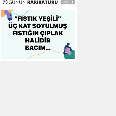
GÜNÜN
KARİKATÜRÜ
TÜMÜ
9
Galatasaray
0
0
0
10
Gaziantep FK
0
0
0
11
Gençlerbirliği
0
0
0
12
Göztepe
0
0
0
13
Başakşehir FK
0
0
0
14
Kasımpaşa
0
0
0
15
Kocaelispor
0
0
0
16
Konyaspor
0
0
0
17
Samsunspor
0
0
0
18
Trabzonspor
0
0
0