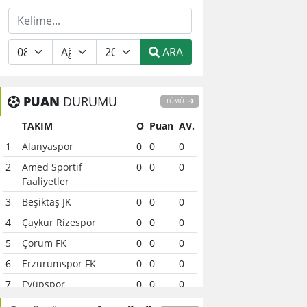
ARA
PUAN
DURUMU
TÜMÜ
TAKIM
O
Puan
AV.
1
Alanyaspor
0
0
0
2
Amed Sportif
0
0
0
Faaliyetler
3
Beşiktaş JK
0
0
0
4
Çaykur Rizespor
0
0
0
5
Çorum FK
0
0
0
6
Erzurumspor FK
0
0
0
7
Eyüpspor
0
0
0
8
Fenerbahçe
0
0
0