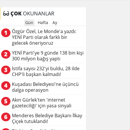
ÇOK
OKUNANLAR
Gün
Hafta
Ay
Özgür Özel, Le Monde'a yazdı:
1
YENİ Parti olarak farklı bir
gelecek öneriyoruz
YENİ Parti'ye 9 günde 138 bin kişi
2
300 milyon bağış yaptı
İstifa sayısı 232'yi buldu, 28 ilde
3
CHP'li başkan kalmadı!
Kuşadası Belediyesi'ne üçüncü
4
dalga operasyon
Akın Gürlek'ten 'internet
5
gazeteciliği' için yasa sinyali
Menderes Belediye Başkanı İlkay
6
Çiçek tutuklandı!