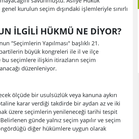
namayacağını savunmuştu. Asliye Hukuk
genel kurulun seçim dışındaki işlemleriyle sınırlı
UN İLGİLİ HÜKMÜ NE DİYOR?
’nun "Seçimlerin Yapılması" başlıklı 21.
artilerin büyük kongreleri ile il ve ilçe
bu seçimlere ilişkin itirazların seçim
lanacağı düzenleniyor.
ecek ölçüde bir usulsüzlük veya kanuna aykırı
line karar verdiği takdirde bir aydan az ve iki
ak üzere seçimlerin yenileneceği tarihi tespit
ir. Belirlenen günde yalnız seçim yapılır ve seçim
öngördüğü diğer hükümlere uygun olarak