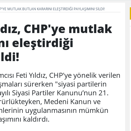
CHP'YE MUTLAK BUTLAN KARARINI ELEŞTIRDIĞI PAYLAŞIMINI SILDI!
ıldız, CHP'ye mutlak
ı eleştirdiği
ldi!
sı Feti Yıldız, CHP'ye yönelik verilen
şmaları sürerken "siyasi partilerin
ayılı Siyasi Partiler Kanunu’nun 21.
ürürlükteyken, Medeni Kanun ve
lerinin uygulanmasının mümkün
aşımını kaldırdı.