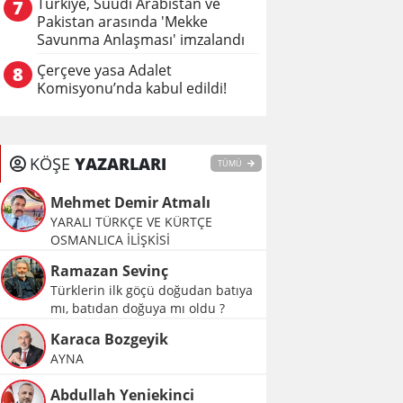
Türkiye, Suudi Arabistan ve
7
Pakistan arasında 'Mekke
Savunma Anlaşması' imzalandı
Çerçeve yasa Adalet
8
Komisyonu’nda kabul edildi!
KÖŞE
YAZARLARI
TÜMÜ
Mehmet Demir Atmalı
YARALI TÜRKÇE VE KÜRTÇE
OSMANLICA İLİŞKİSİ
Ramazan Sevinç
Türklerin ilk göçü doğudan batıya
mı, batıdan doğuya mı oldu ?
Karaca Bozgeyik
AYNA
Abdullah Yeniekinci