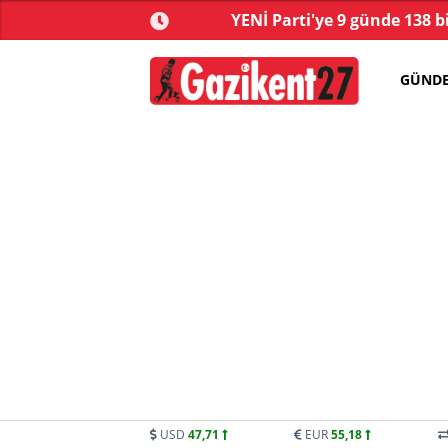
yonu’nda kabul edildi!
YENİ Parti'ye 9 günde 138 b
GÜND
USD
47,71
EUR
55,18