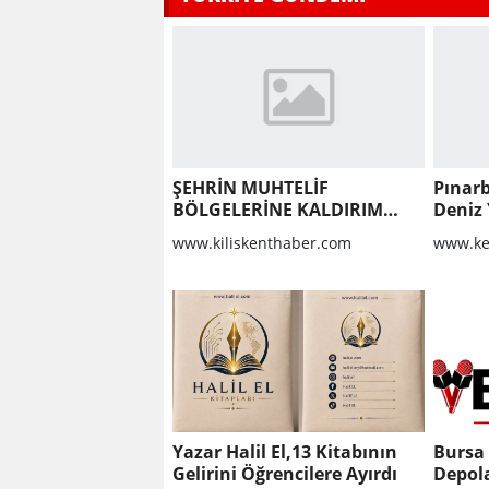
ŞEHRİN MUHTELİF
Pınarb
BÖLGELERİNE KALDIRIM
Deniz 
YAPILMASI VE BOZULAN
geçti
www.kiliskenthaber.com
www.ke
KALDIRIMLARIN
ONARILMASI YAPIM İŞİ
Yazar Halil El,13 Kitabının
Bursa
Gelirini Öğrencilere Ayırdı
Depola