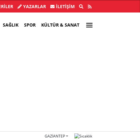
ye Başkanı İlkay Çiçek tutuklandı!
Türkiye, Suu
RİLER
YAZARLAR
İLETIŞIM
SAĞLIK
SPOR
KÜLTÜR & SANAT
GAZIANTEP