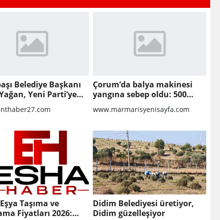
aşı Belediye Başkanı
Çorum’da balya makinesi
Yağan, Yeni Parti’ye
yangına sebep oldu: 500
dönüm anız küle döndü
nthaber27.com
www.marmarisyenisayfa.com
 Eşya Taşıma ve
Didim Belediyesi üretiyor,
ma Fiyatları 2026:
Didim güzelleşiyor