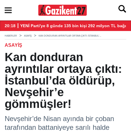
20:18 ┋ YENİ Parti'ye 8 günde 135 bin kişi 292 milyon TL bağış 
20
HABERLER
ASAYIŞ
KAN DONDURAN AYRINTILAR ORTAYA ÇIKTI: İSTANBUL’...
ASAYIŞ
Kan donduran
ayrıntılar ortaya çıktı:
İstanbul’da öldürüp,
Nevşehir’e
gömmüşler!
Nevşehir’de Nisan ayında bir çoban
tarafından battaniyeye sarılı halde