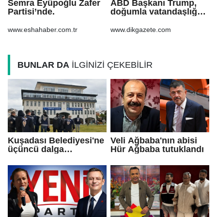
Semra Eyüpoğlu Zafer
ABD Başkanı Trump,
Partisi’nde.
doğumla vatandaşlığa
yönelik kısıtlamaları
genişleten
www.eshahaber.com.tr
www.dikgazete.com
kararnameler imzaladı
BUNLAR DA
İLGİNİZİ ÇEKEBİLİR
Kuşadası Belediyesi'ne
Veli Ağbaba'nın abisi
üçüncü dalga
Hür Ağbaba tutuklandı
operasyon