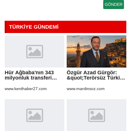
TÜRKİYE GÜNDEMİ
Hür Ağbaba'nın 343
Özgür Azad Gürgör:
milyonluk transferi
&quot;Terörsüz Türkiye
MASAK raporunda! Veli
Protokolü Mardin
Ağbaba'ya milyonlar
Turizmi İçin Yeni Bir
www.kenthaber27.com
www.mardinsoz.com
gitmiş
Dönemin
Başlangıcıdır&quot;