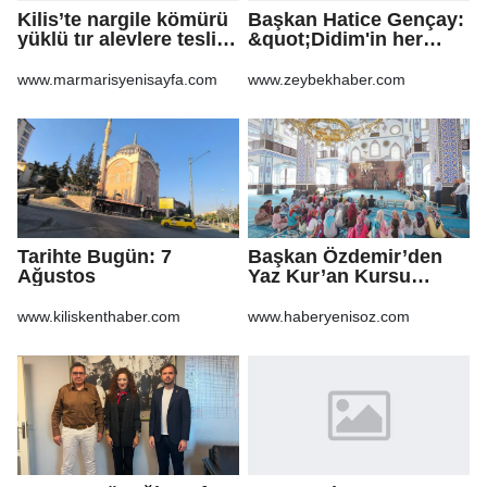
Kilis’te nargile kömürü
Başkan Hatice Gençay:
yüklü tır alevlere teslim
&quot;Didim'in her
oldu
noktasında gece
gündüz
www.marmarisyenisayfa.com
www.zeybekhaber.com
sahadayız&quot;
Tarihte Bugün: 7
Başkan Özdemir’den
Ağustos
Yaz Kur’an Kursu
öğrencilerine ziyaret
www.kiliskenthaber.com
www.haberyenisoz.com