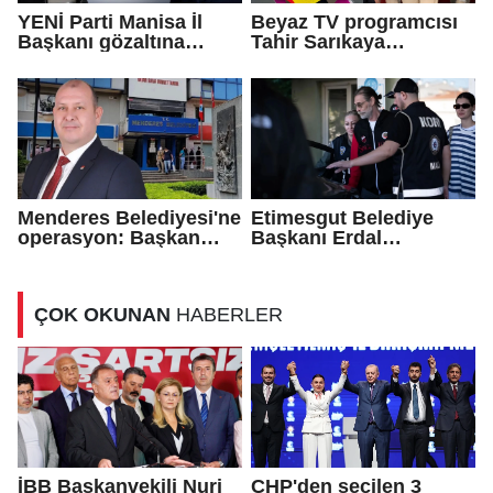
YENİ Parti Manisa İl
Beyaz TV programcısı
Başkanı gözaltına
Tahir Sarıkaya
alındı!
tutuklandı
Menderes Belediyesi'ne
Etimesgut Belediye
operasyon: Başkan
Başkanı Erdal
İlkay Çiçek gözaltına
Beşikçioğlu tutuklandı!
alındı!
ÇOK OKUNAN
HABERLER
İBB Başkanvekili Nuri
CHP'den seçilen 3