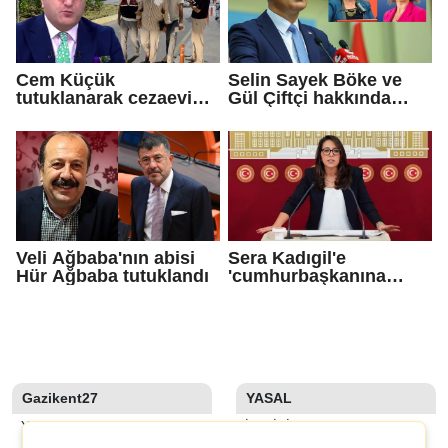
Cem Küçük
Selin Sayek Böke ve
tutuklanarak cezaevine
Gül Çiftçi hakkında
gönderildi
disiplin süreci
başlatılacak
Veli Ağbaba'nın abisi
Sera Kadıgil'e
Hür Ağbaba tutuklandı
'cumhurbaşkanına
hakaret' ve 'tehdit'
soruşturması
Gazikent27
YASAL
YAZARLAR
İLETIŞIM