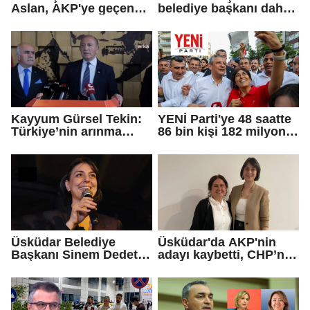
Aslan, AKP'ye geçen
belediye başkanı daha
Eren Ali Bingöl'ün
AKP'ye geçti!
iddialarına yanıt verdi
Kayyum Gürsel Tekin:
YENİ Parti'ye 48 saatte
Türkiye’nin arınma
86 bin kişi 182 milyon
merkezine hoş
lira bağışladı
geldiniz...
Üsküdar Belediye
Üsküdar'da AKP'nin
Başkanı Sinem Dedetaş
adayı kaybetti, CHP’nin
tutuklandı
adayı Sibel Tan
Çetinkaya Başkan
Vekili seçildi