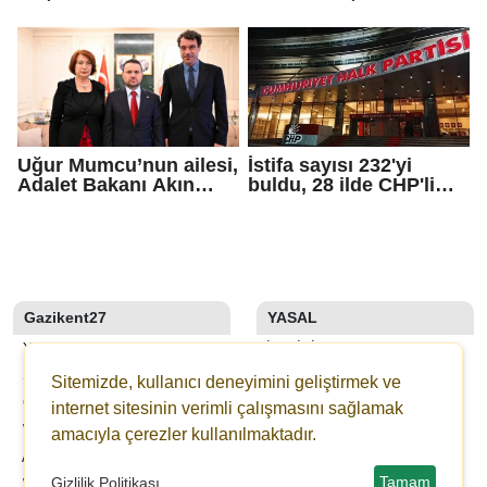
Çaykara için tahliye
hakaret' ve 'tehdit'
kararı
soruşturması
Uğur Mumcu’nun ailesi,
İstifa sayısı 232'yi
Adalet Bakanı Akın
buldu, 28 ilde CHP'li
Gürlek ile görüştü
başkan kalmadı!
Gazikent27
YASAL
YAZARLAR
İLETIŞIM
SON DAKİKA
KÜNYE
Sitemizde, kullanıcı deneyimini geliştirmek ve
GALERİLER
YAYIN İLKELERI
internet sitesinin verimli çalışmasını sağlamak
WEBTV
KURALLAR
amacıyla çerezler kullanılmaktadır.
ANKETLER
GIZLILIK
Tamam
Gizlilik Politikası
WİKİ
KULLANICI SÖZLEŞMESI