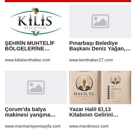
ŞEHRİN MUHTELİF
Pınarbaşı Belediye
BÖLGELERİNE
Başkanı Deniz Yağan,
KALDIRIM YAPILMASI
Yeni Parti’ye geçti
VE BOZULAN
www.kiliskenthaber.com
www.kenthaber27.com
KALDIRIMLARIN
ONARILMASI YAPIM İŞİ
Çorum’da balya
Yazar Halil El,13
makinesi yangına
Kitabının Gelirini
sebep oldu: 500 dönüm
Öğrencilere Ayırdı
anız küle döndü
www.marmarisyenisayfa.com
www.mardinsoz.com