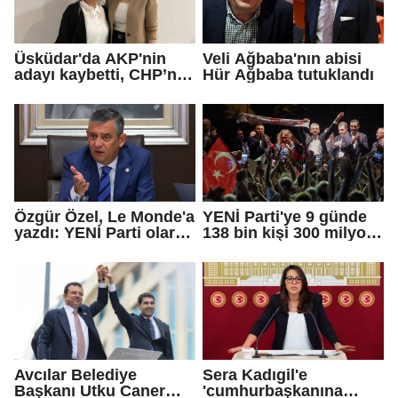
Üsküdar'da AKP'nin
Veli Ağbaba'nın abisi
adayı kaybetti, CHP’nin
Hür Ağbaba tutuklandı
adayı Sibel Tan
Çetinkaya Başkan
Vekili seçildi
Özgür Özel, Le Monde'a
YENİ Parti'ye 9 günde
yazdı: YENİ Parti olarak
138 bin kişi 300 milyon
farklı bir gelecek
bağış yaptı
öneriyoruz
Avcılar Belediye
Sera Kadıgil'e
Başkanı Utku Caner
'cumhurbaşkanına