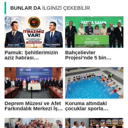
BUNLAR DA
İLGİNİZİ ÇEKEBİLİR
Pamuk: Şehitlerimizin
Bahçelievler
aziz hatırası
Projesi’nde 5 bin
incitilmesin,
konutun temeli atıldı
gazilerimizin
fedakârlıkları
gölgelenmesin
Deprem Müzesi ve Afet
Koruma altındaki
Farkındalık Merkezi İş
çocuklar sporla
Birliği Protokolü
buluşuyor