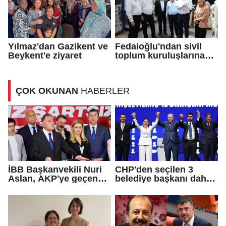
Yılmaz'dan Gazikent ve
Fedaioğlu'ndan sivil
Beykent'e ziyaret
toplum kuruluşlarına
ziyaret
ÇOK OKUNAN
HABERLER
İBB Başkanvekili Nuri
CHP'den seçilen 3
Aslan, AKP'ye geçen
belediye başkanı daha
Eren Ali Bingöl'ün
AKP'ye geçti!
iddialarına yanıt verdi