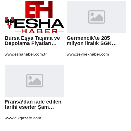
Bursa Eşya Taşıma ve
Germencik'te 285
Depolama Fiyatları
milyon liralık SGK
2026: Güvenli Hizmet
borcu için yapılandırma
İçin Bilinmesi
kararı
www.eshahaber.com.tr
www.zeybekhaber.com
Gerekenler
Fransa’dan iade edilen
tarihi eserler Şam
Kalesi’nde sergilendi
www.dikgazete.com