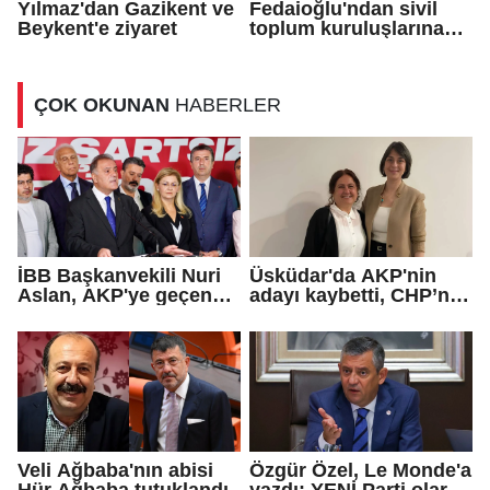
Yılmaz'dan Gazikent ve
Fedaioğlu'ndan sivil
Beykent'e ziyaret
toplum kuruluşlarına
ziyaret
ÇOK OKUNAN
HABERLER
İBB Başkanvekili Nuri
Üsküdar'da AKP'nin
Aslan, AKP'ye geçen
adayı kaybetti, CHP’nin
Eren Ali Bingöl'ün
adayı Sibel Tan
iddialarına yanıt verdi
Çetinkaya Başkan
Vekili seçildi
Veli Ağbaba'nın abisi
Özgür Özel, Le Monde'a
Hür Ağbaba tutuklandı
yazdı: YENİ Parti olarak