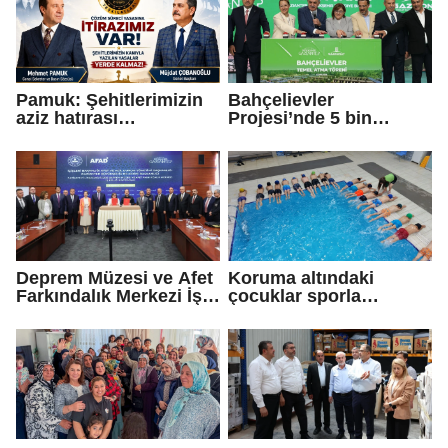
Pamuk: Şehitlerimizin
Bahçelievler
aziz hatırası
Projesi’nde 5 bin
incitilmesin,
konutun temeli atıldı
gazilerimizin
fedakârlıkları
gölgelenmesin
Deprem Müzesi ve Afet
Koruma altındaki
Farkındalık Merkezi İş
çocuklar sporla
Birliği Protokolü
buluşuyor