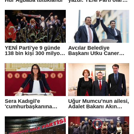
farklı bir gelecek
öneriyoruz
YENİ Parti'ye 9 günde
Avcılar Belediye
138 bin kişi 300 milyon
Başkanı Utku Caner
bağış yaptı
Çaykara için tahliye
kararı
Sera Kadıgil'e
Uğur Mumcu’nun ailesi,
'cumhurbaşkanına
Adalet Bakanı Akın
hakaret' ve 'tehdit'
Gürlek ile görüştü
soruşturması