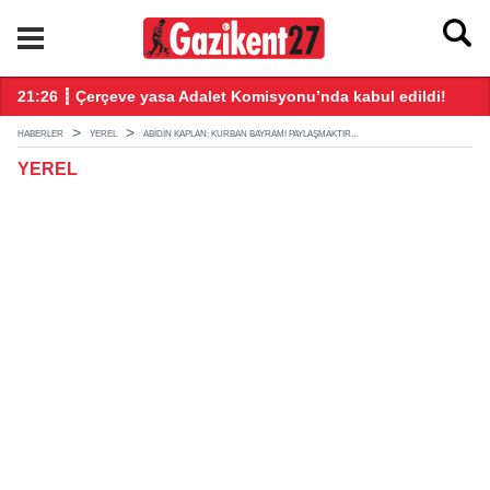
ndı
21:26 ┋ Çerçeve yasa Adalet Komisyonu’nda kabul edildi!
20
HABERLER
YEREL
ABIDIN KAPLAN: KURBAN BAYRAMI PAYLAŞMAKTIR...
YEREL