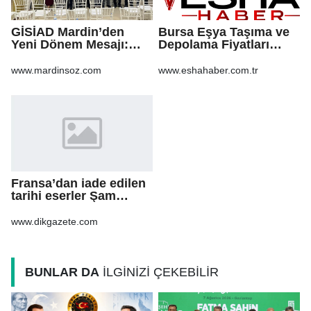
GİSİAD Mardin’den
Bursa Eşya Taşıma ve
Yeni Dönem Mesajı:
Depolama Fiyatları
Daha Çok Sahada,
2026: Güvenli Hizmet
Daha Çok Üretim
İçin Bilinmesi
www.mardinsoz.com
www.eshahaber.com.tr
Gerekenler
Fransa’dan iade edilen
tarihi eserler Şam
Kalesi’nde sergilendi
www.dikgazete.com
BUNLAR DA
İLGİNİZİ ÇEKEBİLİR