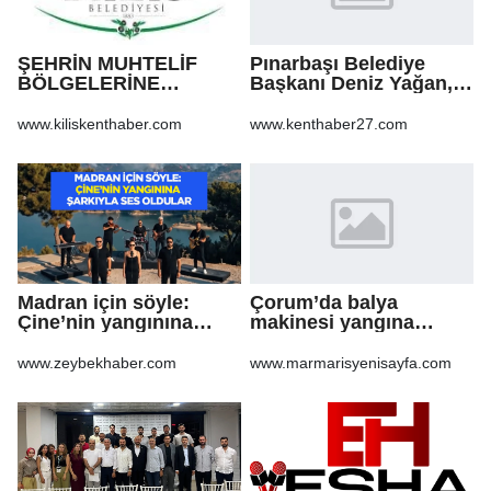
ŞEHRİN MUHTELİF
Pınarbaşı Belediye
BÖLGELERİNE
Başkanı Deniz Yağan,
KALDIRIM YAPILMASI
Yeni Parti’ye geçti
VE BOZULAN
www.kiliskenthaber.com
www.kenthaber27.com
KALDIRIMLARIN
ONARILMASI YAPIM İŞİ
Madran için söyle:
Çorum’da balya
Çine’nin yangınına
makinesi yangına
şarkıyla ses oldular
sebep oldu: 500 dönüm
anız küle döndü
www.zeybekhaber.com
www.marmarisyenisayfa.com