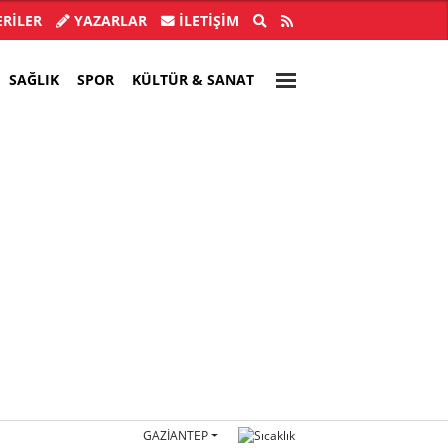
buldu, 28 ilde CHP'li başkan kalmadı!
Akın Gürlek'
RİLER
YAZARLAR
İLETIŞIM
SAĞLIK
SPOR
KÜLTÜR & SANAT
GAZIANTEP