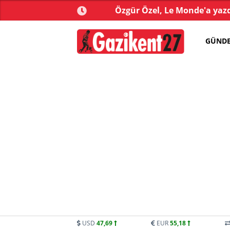
kistan arasında 'Mekke
Özgür Özel, Le Monde'a yazdı
Anlaşması' imzalandı
GÜND
USD
47,69
EUR
55,18