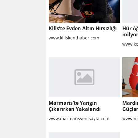
Kilis’te Evden Altın Hırsızlığı
Hür A
milyo
www.kiliskenthaber.com
raporu
www.ke
milyon
Marmaris’te Yangın
Mardi
Çıkarırken Yakalandı
Güçler
www.marmarisyenisayfa.com
www.ma