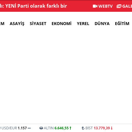
: YENİ Parti olarak farklı bir
İstifa sayısı 232'yi 
WEBTV
GALE
gelecek öneriyoruz
EM
ASAYIŞ
SIYASET
EKONOMI
YEREL
DÜNYA
EĞITIM
USD/EUR
1.157
ALTIN
6.646,55
BİST
13.779,39