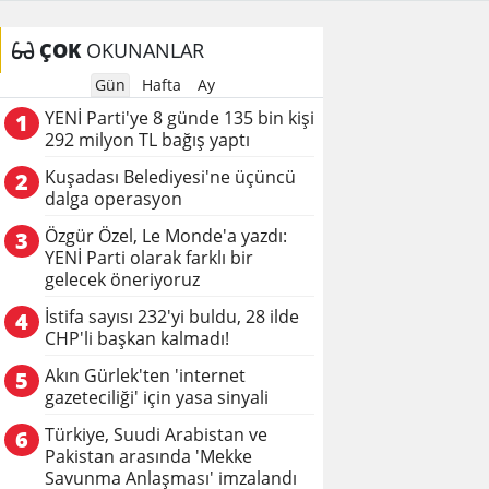
ÇOK
OKUNANLAR
Gün
Hafta
Ay
YENİ Parti'ye 8 günde 135 bin kişi
1
292 milyon TL bağış yaptı
Kuşadası Belediyesi'ne üçüncü
2
dalga operasyon
Özgür Özel, Le Monde'a yazdı:
3
YENİ Parti olarak farklı bir
gelecek öneriyoruz
İstifa sayısı 232'yi buldu, 28 ilde
4
CHP'li başkan kalmadı!
Akın Gürlek'ten 'internet
5
gazeteciliği' için yasa sinyali
Türkiye, Suudi Arabistan ve
6
Pakistan arasında 'Mekke
Savunma Anlaşması' imzalandı