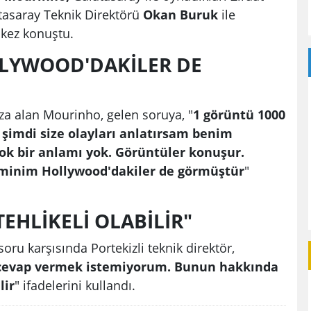
tasaray Teknik Direktörü
Okan Buruk
ile
k kez konuştu.
LYWOOD'DAKİLER DE
za alan Mourinho, gelen soruya, "
1 görüntü 1000
 şimdi size olayları anlatırsam benim
ok bir anlamı yok. Görüntüler konuşur.
Eminim Hollywood'dakiler de görmüştür
"
EHLİKELİ OLABİLİR"
soru karşısında Portekizli teknik direktör,
 cevap vermek istemiyorum. Bunun hakkında
lir
" ifadelerini kullandı.