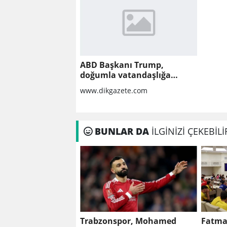
ABD Başkanı Trump,
doğumla vatandaşlığa
yönelik kısıtlamaları
www.dikgazete.com
genişleten kararnameler
imzaladı
BUNLAR DA
İLGİNİZİ ÇEKEBİLİ
Trabzonspor, Mohamed
Fatma 