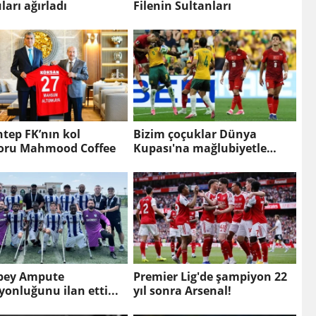
ları ağırladı
Filenin Sultanları
tep FK’nın kol
Bizim çoçuklar Dünya
oru Mahmood Coffee
Kupası'na mağlubiyetle
başladı!
bey Ampute
Premier Lig'de şampiyon 22
onluğunu ilan etti...
yıl sonra Arsenal!