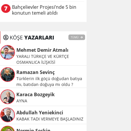
Bahçelievler Projesi’nde 5 bin
7
konutun temeli atıldı
KÖŞE
YAZARLARI
TÜMÜ
Mehmet Demir Atmalı
YARALI TÜRKÇE VE KÜRTÇE
OSMANLICA İLİŞKİSİ
Ramazan Sevinç
Türklerin ilk göçü doğudan batıya
mı, batıdan doğuya mı oldu ?
Karaca Bozgeyik
AYNA
Abdullah Yeniekinci
KABAK TADI VERMEYE BAŞLADINIZ
Nermin Seçkin