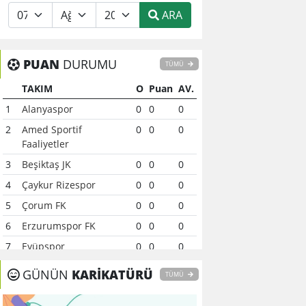
ARA
PUAN
DURUMU
TÜMÜ
TAKIM
O
Puan
AV.
1
Alanyaspor
0
0
0
2
Amed Sportif
0
0
0
Faaliyetler
3
Beşiktaş JK
0
0
0
4
Çaykur Rizespor
0
0
0
5
Çorum FK
0
0
0
6
Erzurumspor FK
0
0
0
7
Eyüpspor
0
0
0
8
Fenerbahçe
0
0
0
GÜNÜN
KARİKATÜRÜ
TÜMÜ
9
Galatasaray
0
0
0