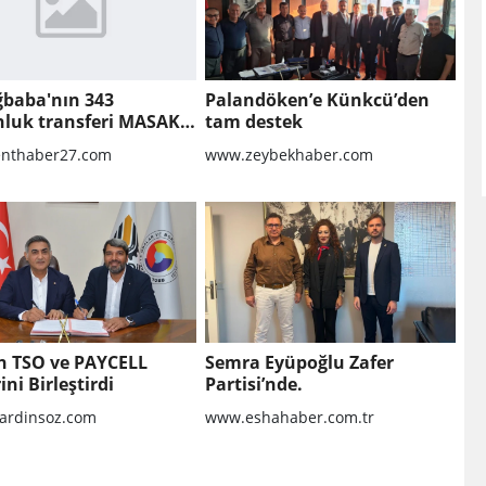
ğbaba'nın 343
Palandöken’e Künkcü’den
nluk transferi MASAK
tam destek
nda! Veli Ağbaba'ya
nthaber27.com
www.zeybekhaber.com
lar gitmiş
n TSO ve PAYCELL
Semra Eyüpoğlu Zafer
ini Birleştirdi
Partisi’nde.
rdinsoz.com
www.eshahaber.com.tr