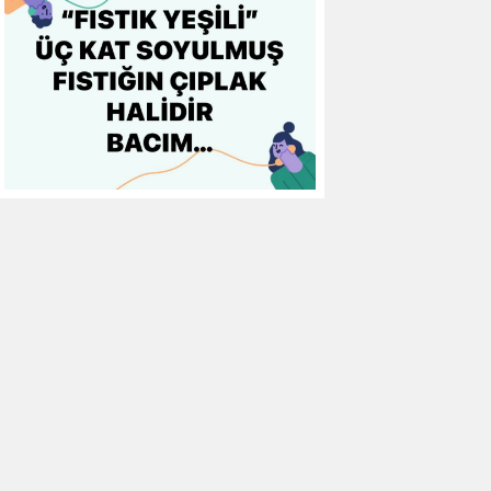
10
Gaziantep FK
0
0
0
11
Gençlerbirliği
0
0
0
12
Göztepe
0
0
0
13
Başakşehir FK
0
0
0
14
Kasımpaşa
0
0
0
15
Kocaelispor
0
0
0
16
Konyaspor
0
0
0
17
Samsunspor
0
0
0
18
Trabzonspor
0
0
0