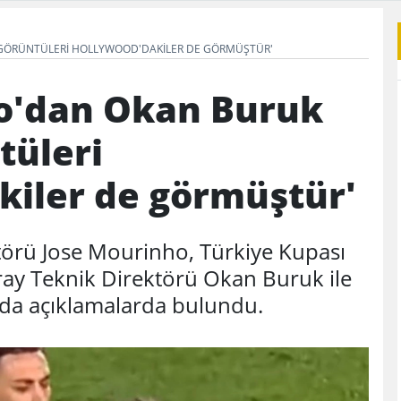
'GÖRÜNTÜLERI HOLLYWOOD'DAKILER DE GÖRMÜŞTÜR'
o'dan Okan Buruk
tüleri
kiler de görmüştür'
örü Jose Mourinho, Türkiye Kupası
ray Teknik Direktörü Okan Buruk ile
ında açıklamalarda bulundu.