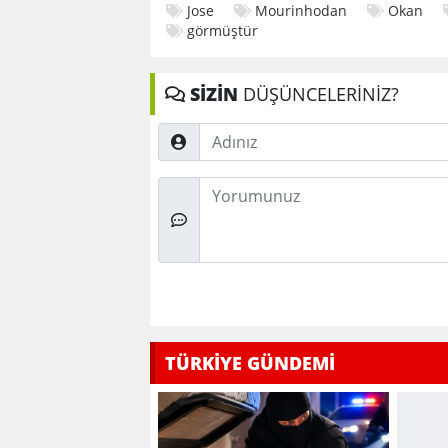
Jose
Mourinhodan
Okan
görmüştür
SİZİN
DÜŞÜNCELERİNİZ?
Adınız
Düşünceleriniz
TÜRKİYE GÜNDEMİ