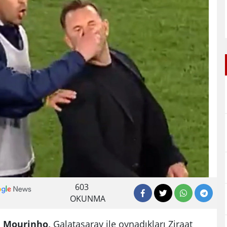
603
OKUNMA
e Mourinho,
Galatasaray ile oynadıkları Ziraat