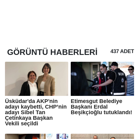
GÖRÜNTÜ
HABERLERI
437 ADET
Üsküdar'da AKP'nin
Etimesgut Belediye
adayı kaybetti, CHP’nin
Başkanı Erdal
adayı Sibel Tan
Beşikçioğlu tutuklandı!
Çetinkaya Başkan
Vekili seçildi