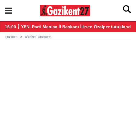
u daha fazla taşımamalı
16:00 ┋ YENİ Parti Manisa İl Başkanı İlksen Özalper tutuklandı
21
HABERLER
GÖRÜNTÜ HABERLERI