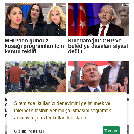
MHP’den gündüz
Kılıçdaroğlu: CHP ve
kuşağı programları için
belediye davaları siyasi
kanun teklifi
değil!
Eylemlerini bakanlık
Özgür Özel: Ucu nereye
Sitemizde, kullanıcı deneyimini geliştirmek ve
önüne taşıyan
varacaksa varsın ben
öğretmenlere polis yine
göze aldım!
internet sitesinin verimli çalışmasını sağlamak
müdahale etti!
amacıyla çerezler kullanılmaktadır.
Tamam
Gizlilik Politikası