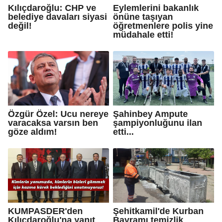
Kılıçdaroğlu: CHP ve
Eylemlerini bakanlık
belediye davaları siyasi
önüne taşıyan
değil!
öğretmenlere polis yine
müdahale etti!
Özgür Özel: Ucu nereye
Şahinbey Ampute
varacaksa varsın ben
şampiyonluğunu ilan
göze aldım!
etti...
KUMPASDER'den
Şehitkamil'de Kurban
Kılıçdaroğlu'na yanıt
Bayramı temizlik