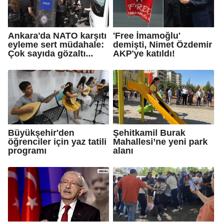
Ankara'da NATO karşıtı
'Free İmamoğlu'
eyleme sert müdahale:
demişti, Nimet Özdemir
Çok sayıda gözaltı...
AKP'ye katıldı!
Büyükşehir'den
Şehitkamil Burak
öğrenciler için yaz tatili
Mahallesi’ne yeni park
programı
alanı