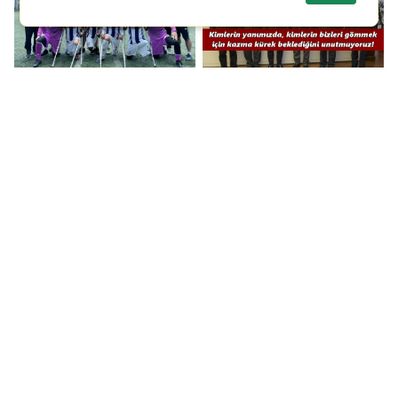
Şahinbey Ampute
KUMPASDER'den
şampiyonluğunu ilan
Kılıçdaroğlu'na yanıt
etti...
Özgür Özel'e destek
Şehitkamil'de Kurban
CHP'li Güzelbahçe
Bayramı temizlik
Belediye Başkanı
mesaisi
Mustafa Günay
tutuklandı!