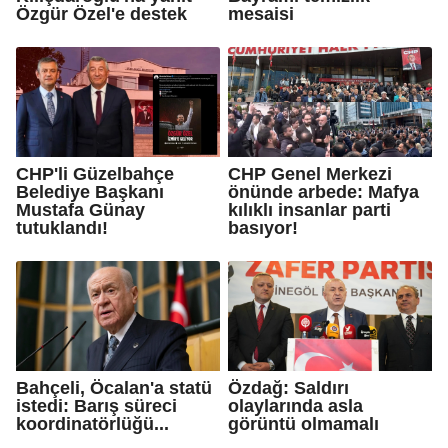
Özgür Özel'e destek
mesaisi
CHP'li Güzelbahçe
CHP Genel Merkezi
Belediye Başkanı
önünde arbede: Mafya
Mustafa Günay
kılıklı insanlar parti
tutuklandı!
basıyor!
Bahçeli, Öcalan'a statü
Özdağ: Saldırı
istedi: Barış süreci
olaylarında asla
koordinatörlüğü...
görüntü olmamalı