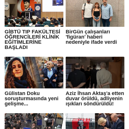
GİBTÜ TIP FAKÜLTESİ
BirGün çalışanları
ÖĞRENCİLERİ KLİNİK
'figüran' haberi
EĞİTİMLERİNE
nedeniyle ifade verdi
BAŞLADI
Gülistan Doku
Aziz İhsan Aktaş'a etten
soruşturmasında yeni
duvar örüldü, adliyenin
gelişme...
ışıkları söndürüldü!