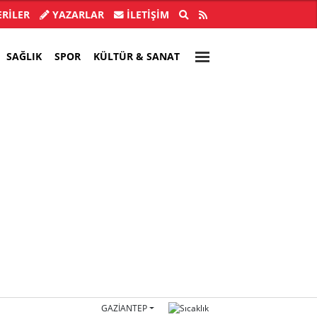
ye Başkanı İlkay Çiçek tutuklandı!
Türkiye, Suu
RİLER
YAZARLAR
İLETIŞIM
SAĞLIK
SPOR
KÜLTÜR & SANAT
GAZIANTEP