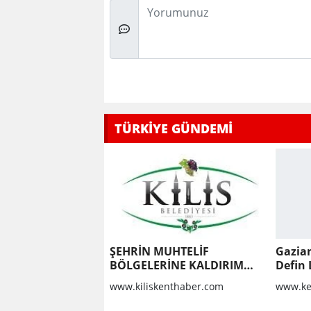
Düşünceleriniz
TÜRKİYE GÜNDEMİ
ŞEHRİN MUHTELİF
Gazian
BÖLGELERİNE KALDIRIM
Defin L
YAPILMASI VE BOZULAN
www.kiliskenthaber.com
www.ke
KALDIRIMLARIN
ONARILMASI YAPIM İŞİ