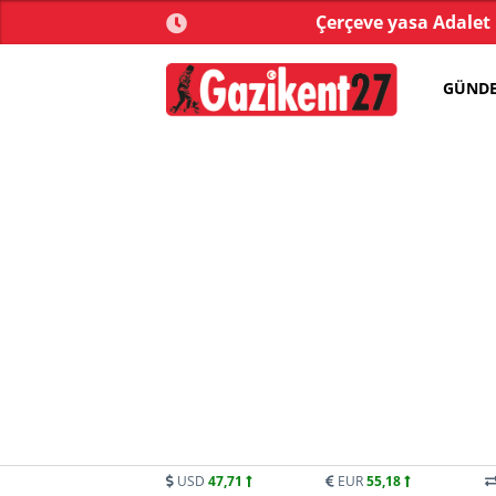
yonu’nda kabul edildi!
YENİ Parti'ye 9 günde 138 b
GÜND
USD
47,71
EUR
55,18