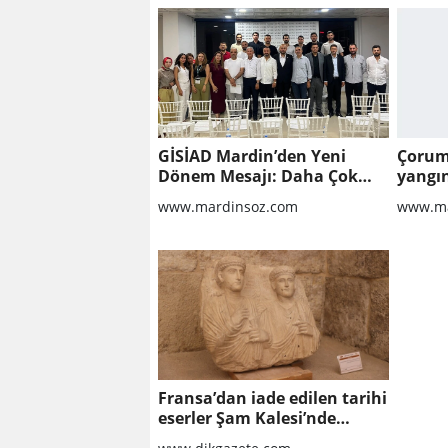
GİSİAD Mardin’den Yeni
Çorum
Dönem Mesajı: Daha Çok
yangın
Sahada, Daha Çok Üretim
dönüm
www.mardinsoz.com
www.ma
Fransa’dan iade edilen tarihi
eserler Şam Kalesi’nde
sergilendi