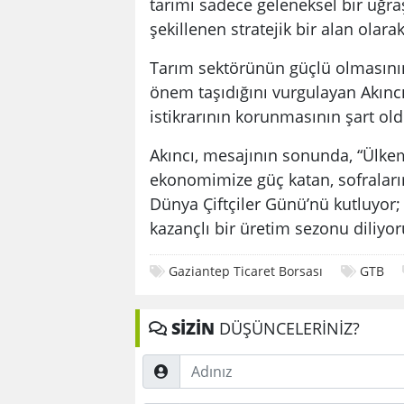
tarımı sadece geleneksel bir uğraş
şekillenen stratejik bir alan olara
Tarım sektörünün güçlü olmasını
önem taşıdığını vurgulayan Akıncı, 
istikrarının korunmasının şart old
Akıncı, mesajının sonunda, “Ülkem
ekonomimize güç katan, sofralarım
Dünya Çiftçiler Günü’nü kutluyor; e
kazançlı bir üretim sezonu diliyo
Gaziantep Ticaret Borsası
GTB
SİZİN
DÜŞÜNCELERİNİZ?
Adınız