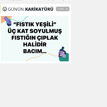
8
Fenerbahçe
0
0
0
GÜNÜN
KARİKATÜRÜ
TÜMÜ
9
Galatasaray
0
0
0
10
Gaziantep FK
0
0
0
11
Gençlerbirliği
0
0
0
12
Göztepe
0
0
0
13
Başakşehir FK
0
0
0
14
Kasımpaşa
0
0
0
15
Kocaelispor
0
0
0
16
Konyaspor
0
0
0
17
Samsunspor
0
0
0
18
Trabzonspor
0
0
0