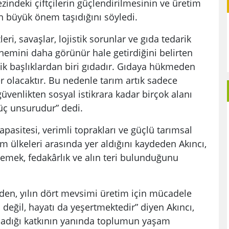
ndeki çiftçilerin güçlendirilmesinin ve üretim
n büyük önem taşıdığını söyledi.
eri, savaşlar, lojistik sorunlar ve gıda tedarik
önemini daha görünür hale getirdiğini belirten
ik başlıklardan biri gıdadır. Gıdaya hükmeden
r olacaktır. Bu nedenle tarım artık sadece
güvenlikten sosyal istikrara kadar birçok alanı
güç unsurudur” dedi.
pasitesi, verimli toprakları ve güçlü tarımsal
ım ülkeleri arasında yer aldığını kaydeden Akıncı,
emek, fedakârlık ve alın teri bulunduğunu
 giden, yılın dört mevsimi üretim için mücadele
ı değil, hayatı da yeşertmektedir” diyen Akıncı,
adığı katkının yanında toplumun yaşam