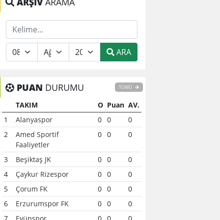
ARŞİV
ARAMA
ARA
PUAN
DURUMU
TÜMÜ
TAKIM
O
Puan
AV.
1
Alanyaspor
0
0
0
2
Amed Sportif
0
0
0
Faaliyetler
3
Beşiktaş JK
0
0
0
4
Çaykur Rizespor
0
0
0
5
Çorum FK
0
0
0
6
Erzurumspor FK
0
0
0
7
Eyüpspor
0
0
0