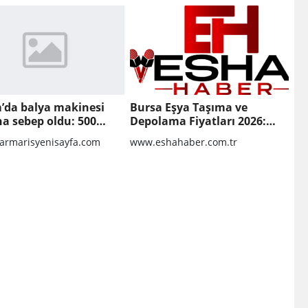
’da balya makinesi
Bursa Eşya Taşıma ve
a sebep oldu: 500
Depolama Fiyatları 2026:
 anız küle döndü
Güvenli Hizmet İçin
rmarisyenisayfa.com
www.eshahaber.com.tr
Bilinmesi Gerekenler