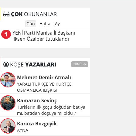
ÇOK
OKUNANLAR
Gün
Hafta
Ay
YENİ Parti Manisa İl Başkanı
1
İlksen Özalper tutuklandı
KÖŞE
YAZARLARI
TÜMÜ
Mehmet Demir Atmalı
YARALI TÜRKÇE VE KÜRTÇE
OSMANLICA İLİŞKİSİ
Ramazan Sevinç
Türklerin ilk göçü doğudan batıya
mı, batıdan doğuya mı oldu ?
Karaca Bozgeyik
AYNA