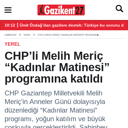
tıldı
10:12 ┋ Ümit Özdağ’dan gazilere destek: Türkiye bu sorunu dah
16
HABERLER
YEREL
CHP’LI MELIH MERIÇ “KADINLAR MATINESI” PROGRAM�...
YEREL
CHP’li Melih Meriç
“Kadınlar Matinesi”
programına katıldı
CHP Gaziantep Milletvekili Melih
Meriç’in Anneler Günü dolayısıyla
düzenlediği “Kadınlar Matinesi”
programı, yoğun katılım ve büyük
coşkuyla gerçekleştirildi. Şahinbey