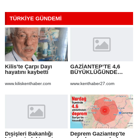
TÜRKİYE GÜNDEMİ
Kilis’te Çarpı Dayı
GAZİANTEP’TE 4,6
hayatını kaybetti
BÜYÜKLÜĞÜNDE
DEPREM!
www.kiliskenthaber.com
www.kenthaber27.com
Dışişleri Bakanlığı
Deprem Gaziantep'te