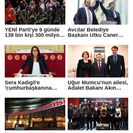
YENİ Parti'ye 9 günde
Avcılar Belediye
138 bin kişi 300 milyon
Başkanı Utku Caner
bağış yaptı
Çaykara için tahliye
kararı
Sera Kadıgil'e
Uğur Mumcu’nun ailesi,
'cumhurbaşkanına
Adalet Bakanı Akın
hakaret' ve 'tehdit'
Gürlek ile görüştü
soruşturması