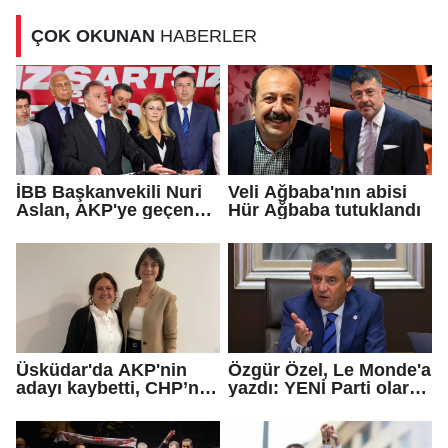
ÇOK OKUNAN
HABERLER
İBB Başkanvekili Nuri
Veli Ağbaba'nın abisi
Aslan, AKP'ye geçen
Hür Ağbaba tutuklandı
Eren Ali Bingöl'ün
iddialarına yanıt verdi
Üsküdar'da AKP'nin
Özgür Özel, Le Monde'a
adayı kaybetti, CHP’nin
yazdı: YENİ Parti olarak
adayı Sibel Tan
farklı bir gelecek
Çetinkaya Başkan
öneriyoruz
Vekili seçildi