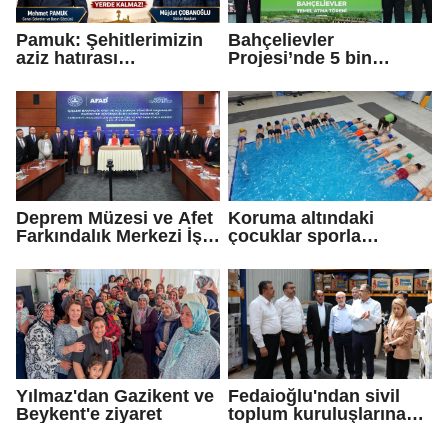
Pamuk: Şehitlerimizin
Bahçelievler
aziz hatırası
Projesi’nde 5 bin
incitilmesin,
konutun temeli atıldı
gazilerimizin
fedakârlıkları
gölgelenmesin
Deprem Müzesi ve Afet
Koruma altındaki
Farkındalık Merkezi İş
çocuklar sporla
Birliği Protokolü
buluşuyor
Yılmaz'dan Gazikent ve
Fedaioğlu'ndan sivil
Beykent'e ziyaret
toplum kuruluşlarına
ziyaret