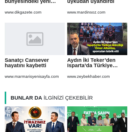
bünyesindeki yeni
uykudan uyandırdı
atamalar Resmi
Gazete'de
www.dikgazete.com
www.mardinsoz.com
Sanatçı Cansever
Aydın İki Teker’den
hayatını kaybetti
Isparta’da Türkiye
ikinciliği Ömer
Altuntaş, sporcuları
www.marmarisyenisayfa.com
www.zeybekhaber.com
tebrik etti
BUNLAR DA
İLGİNİZİ ÇEKEBİLİR