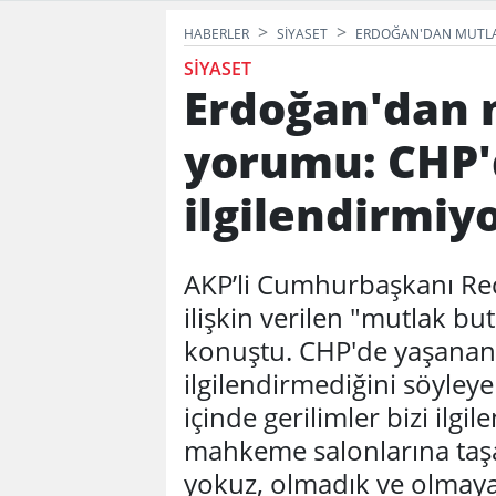
HABERLER
SIYASET
ERDOĞAN'DAN MUTLAK 
SIYASET
Erdoğan'dan 
yorumu: CHP'd
ilgilendirmiyo
AKP’li Cumhurbaşkanı Re
ilişkin verilen "mutlak bu
konuştu. CHP'de yaşanan 
ilgilendirmediğini söyley
içinde gerilimler bizi ilg
mahkeme salonlarına taşa
yokuz, olmadık ve olmaya