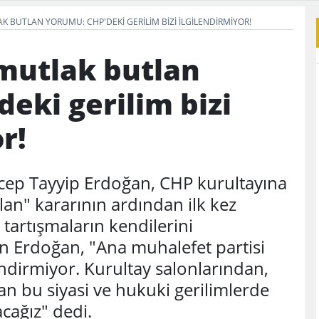
BUTLAN YORUMU: CHP'DEKI GERILIM BIZI ILGILENDIRMIYOR!
mutlak butlan
eki gerilim bizi
r!
cep Tayyip Erdoğan, CHP kurultayına
tlan" kararının ardından ilk kez
tartışmaların kendilerini
en Erdoğan, "Ana muhalefet partisi
ilendirmiyor. Kurultay salonlarından,
n bu siyasi ve hukuki gerilimlerde
cağız" dedi.