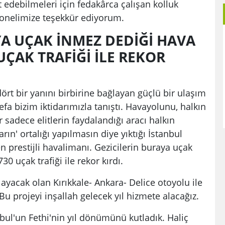
 edebilmeleri için fedakârca çalışan kolluk
sonelimize teşekkür ediyorum.
YA UÇAK İNMEZ DEDİĞİ HAVA
UÇAK TRAFİĞİ İLE REKOR
ört bir yanını birbirine bağlayan güçlü bir ulaşım
 defa bizim iktidarımızla tanıştı. Havayolunu, halkın
r sadece elitlerin faydalandığı aracı halkın
rın' ortalığı yapılmasın diye yıktığı İstanbul
prestijli havalimanı. Gezicilerin buraya uçak
0 uçak trafiği ile rekor kırdı.
layacak olan Kırıkkale- Ankara- Delice otoyolu ile
. Bu projeyi inşallah gelecek yıl hizmete alacağız.
ul'un Fethi'nin yıl dönümünü kutladık. Haliç