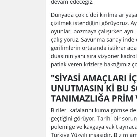
devam edeceğiz.
Dünyada çok ciddi kırılmalar yaşan
çizilmek istendiğini görüyoruz. Ay
oyunları bozmaya çalışırken aynı
çalışıyoruz. Savunma sanayiinde d
gerilimlerin ortasında istikrar ada
duasının yanı sıra vizyoner kadrol
patlak veren krizlere baktığımız ç
"SİYASİ AMAÇLARI İ
UNUTMASIN Kİ BU 
TANIMAZLIĞA PRİM
Birileri kafalarını kuma gömse de
geçtiğini görüyor. Tarihi bir soru
polemiğe ve kavgaya vakit ayıraca
Türkiye Yüzyılı inşasıdır. Bizim a