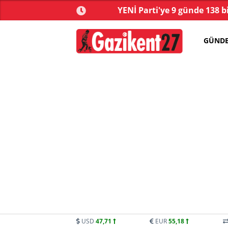
ve yasa tartışmalarla
YENİ Parti'ye 9 günde 138 b
başladı
GÜND
USD
47,71
EUR
55,18