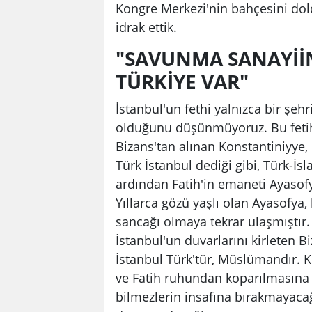
Kongre Merkezi'nin bahçesini dol
idrak ettik.
"SAVUNMA SANAYİİ
TÜRKİYE VAR"
İstanbul'un fethi yalnızca bir şehr
olduğunu düşünmüyoruz. Bu fetih il
Bizans'tan alınan Konstantiniyye, 
Türk İstanbul dediği gibi, Türk-İs
ardından Fatih'in emaneti Ayasofya
Yıllarca gözü yaşlı olan Ayasofya
sancağı olmaya tekrar ulaşmıştır.
İstanbul'un duvarlarını kirleten B
İstanbul Türk'tür, Müslümandır. K
ve Fatih ruhundan koparılmasına 
bilmezlerin insafına bırakmayacağ