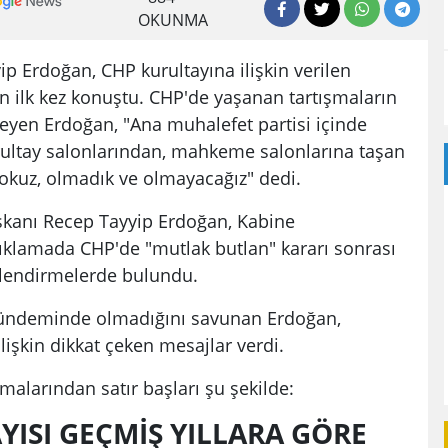
OKUNMA
p Erdoğan, CHP kurultayına ilişkin verilen
n ilk kez konuştu. CHP'de yaşanan tartışmaların
yleyen Erdoğan, "Ana muhalefet partisi içinde
Kurultay salonlarından, mahkeme salonlarına taşan
yokuz, olmadık ve olmayacağız" dedi.
kanı Recep Tayyip Erdoğan, Kabine
çıklamada CHP'de "mutlak butlan" kararı sonrası
rlendirmelerde bulundu.
 gündeminde olmadığını savunan Erdoğan,
lişkin dikkat çeken mesajlar verdi.
alarından satır başları şu şekilde:
AYISI GEÇMİŞ YILLARA GÖRE