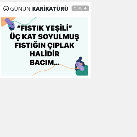
8
Fenerbahçe
0
0
0
GÜNÜN
KARİKATÜRÜ
TÜMÜ
9
Galatasaray
0
0
0
10
Gaziantep FK
0
0
0
11
Gençlerbirliği
0
0
0
12
Göztepe
0
0
0
13
Başakşehir FK
0
0
0
14
Kasımpaşa
0
0
0
15
Kocaelispor
0
0
0
16
Konyaspor
0
0
0
17
Samsunspor
0
0
0
18
Trabzonspor
0
0
0