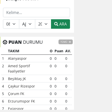
ARA
PUAN
DURUMU
TÜMÜ
TAKIM
O
Puan
AV.
1
Alanyaspor
0
0
0
2
Amed Sportif
0
0
0
Faaliyetler
3
Beşiktaş JK
0
0
0
4
Çaykur Rizespor
0
0
0
5
Çorum FK
0
0
0
6
Erzurumspor FK
0
0
0
7
Eyüpspor
0
0
0