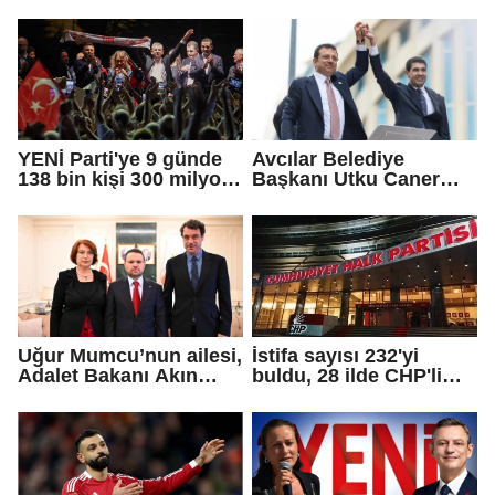
adayı Sibel Tan
farklı bir gelecek
Çetinkaya Başkan
öneriyoruz
Vekili seçildi
YENİ Parti'ye 9 günde
Avcılar Belediye
138 bin kişi 300 milyon
Başkanı Utku Caner
bağış yaptı
Çaykara için tahliye
kararı
Uğur Mumcu’nun ailesi,
İstifa sayısı 232'yi
Adalet Bakanı Akın
buldu, 28 ilde CHP'li
Gürlek ile görüştü
başkan kalmadı!