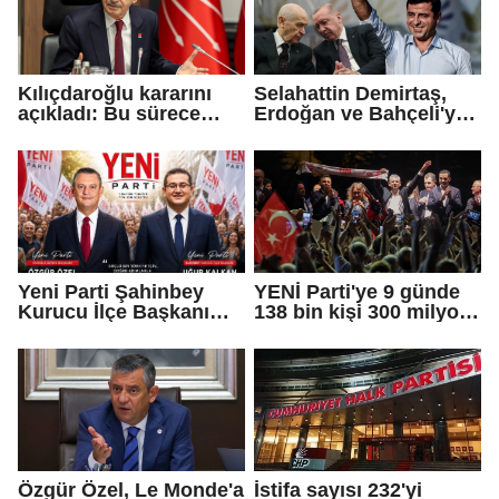
Kılıçdaroğlu kararını
Selahattin Demirtaş,
açıkladı: Bu sürece
Erdoğan ve Bahçeli'ye
tereddütsüz katkı
teşekkür etti
vereceğiz!
Yeni Parti Şahinbey
YENİ Parti'ye 9 günde
Kurucu İlçe Başkanı
138 bin kişi 300 milyon
Uğur Kalkan oldu
bağış yaptı
Özgür Özel, Le Monde'a
İstifa sayısı 232'yi