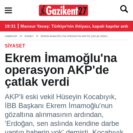
üz katkı vereceğiz!
19:31 ┋ Mansur Yavaş: Türkiye'nin ihtiyacı, kapalı kapılar ardın
19
HABERLER
SIYASET
EKREM İMAMOĞLU'NA OPERASYON AKP'DE ÇATLAK VERDI...
SIYASET
Ekrem İmamoğlu'na
operasyon AKP'de
çatlak verdi
AKP'li eski vekil Hüseyin Kocabıyık,
İBB Başkanı Ekrem İmamoğlu'nun
gözaltına alınmasının ardından,
'Erdoğan, sen aslında kendine darbe
yaptın haberin yok' demişti. Kocabıyık,