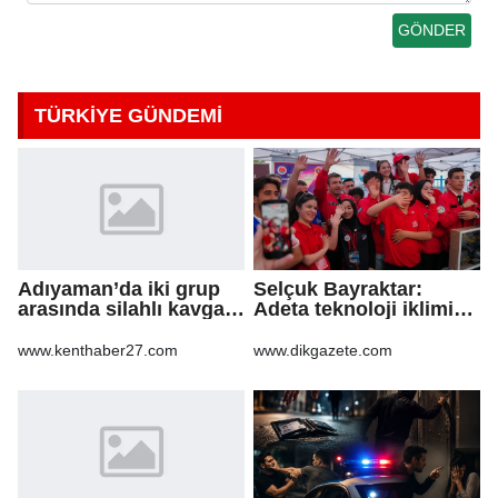
TÜRKİYE GÜNDEMİ
Adıyaman’da iki grup
Selçuk Bayraktar:
arasında silahlı kavga:
Adeta teknoloji iklimi
3 yaralı
Güneydoğu'dan esecek
www.kenthaber27.com
www.dikgazete.com