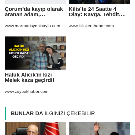
Çorum’da kayıp olarak
Kilis’te 24 Saatte 4
aranan adam,
Olay: Kavga, Tehdit,
şarampole yuvarlanan
Hakaret ve Mala Zarar
otomobilinin altında ölü
Verme
www.marmarisyenisayfa.com
www.kiliskenthaber.com
bulundu
Haluk Alıcık'ın kızı
Melek kaza geçirdi!
www.zeybekhaber.com
BUNLAR DA
İLGİNİZİ ÇEKEBİLİR