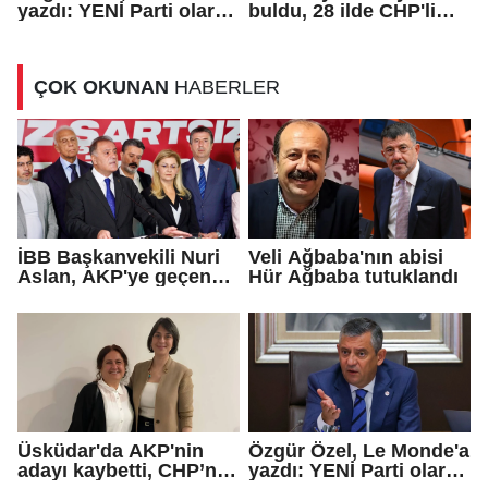
yazdı: YENİ Parti olarak
buldu, 28 ilde CHP'li
farklı bir gelecek
başkan kalmadı!
öneriyoruz
ÇOK OKUNAN
HABERLER
İBB Başkanvekili Nuri
Veli Ağbaba'nın abisi
Aslan, AKP'ye geçen
Hür Ağbaba tutuklandı
Eren Ali Bingöl'ün
iddialarına yanıt verdi
Üsküdar'da AKP'nin
Özgür Özel, Le Monde'a
adayı kaybetti, CHP’nin
yazdı: YENİ Parti olarak