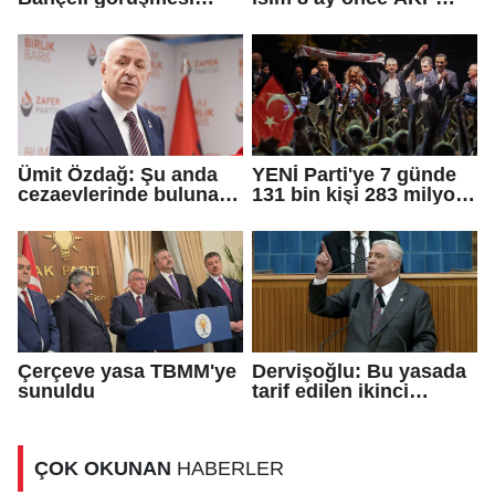
sona erdi
rozeti takmış!
Ümit Özdağ: Şu anda
YENİ Parti'ye 7 günde
cezaevlerinde bulunan
131 bin kişi 283 milyon
adli mahkumların suçu
TL bağış yaptı
ne?
Çerçeve yasa TBMM'ye
Dervişoğlu: Bu yasada
sunuldu
tarif edilen ikinci
cumhuriyettir...
ÇOK OKUNAN
HABERLER