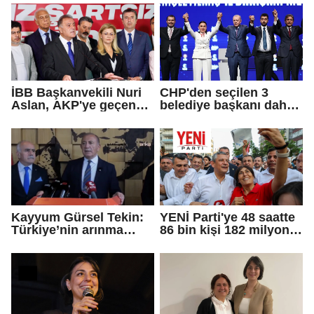
İBB Başkanvekili Nuri
CHP'den seçilen 3
Aslan, AKP'ye geçen
belediye başkanı daha
Eren Ali Bingöl'ün
AKP'ye geçti!
iddialarına yanıt verdi
Kayyum Gürsel Tekin:
YENİ Parti'ye 48 saatte
Türkiye’nin arınma
86 bin kişi 182 milyon
merkezine hoş
lira bağışladı
geldiniz...