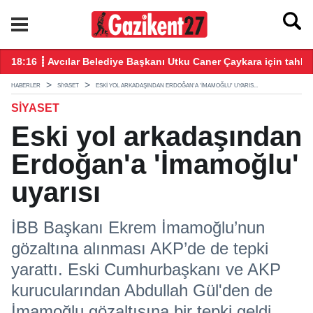
18:16 ┋ Avcılar Belediye Başkanı Utku Caner Çaykara için tahliy
15
HABERLER
SIYASET
ESKI YOL ARKADAŞINDAN ERDOĞAN'A 'İMAMOĞLU' UYARIS...
SIYASET
Eski yol arkadaşından
Erdoğan'a 'İmamoğlu'
uyarısı
İBB Başkanı Ekrem İmamoğlu’nun
gözaltına alınması AKP’de de tepki
yarattı. Eski Cumhurbaşkanı ve AKP
kurucularından Abdullah Gül'den de
İmamoğlu gözaltısına bir tepki geldi.