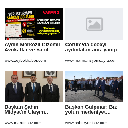
Sürecine Girdi
Aydın Merkezli Gizemli
Çorum’da geceyi
Avukatlar ve Yanıt
aydınlatan anız yangını
Bekleyen Sorular
korkuttu
www.zeybekhaber.com
www.marmarisyenisayfa.com
Başkan Şahin,
Başkan Gülpınar: Biz
Midyat'ın Ulaşım
yolun medeniyet
Yatırımlarını Ankara'ya
olduğuna inanıyoruz
Taşıdı
www.mardinsoz.com
www.haberyenisoz.com