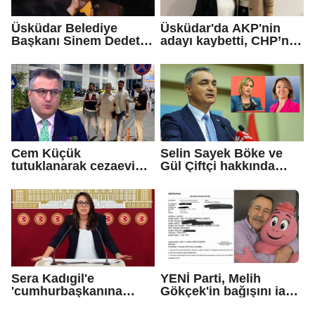
Üsküdar Belediye
Üsküdar'da AKP'nin
Başkanı Sinem Dedetaş
adayı kaybetti, CHP’nin
tutuklandı
adayı Sibel Tan
Çetinkaya Başkan
Vekili seçildi
Cem Küçük
Selin Sayek Böke ve
tutuklanarak cezaevine
Gül Çiftçi hakkında
gönderildi
disiplin süreci
başlatılacak
Sera Kadıgil'e
YENİ Parti, Melih
'cumhurbaşkanına
Gökçek'in bağışını iade
hakaret' ve 'tehdit'
etti