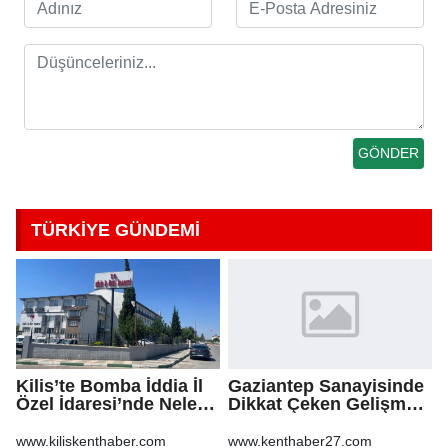
TÜRKİYE GÜNDEMİ
Kilis’te Bomba İddia İl
Gaziantep Sanayisinde
Özel İdaresi’nde Neler
Dikkat Çeken Gelişme,
Oluyor?
Uslu Group Finansal
Yeniden Yapılandırma
www.kiliskenthaber.com
www.kenthaber27.com