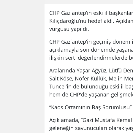
CHP Gaziantep’in eski il başkanla
Kılıçdaroğlu’nu hedef aldı. Açıkl
vurgusu yapıldı.
CHP Gaziantep’in geçmiş dönem il
açıklamayla son dönemde yaşanan 
ilişkin sert değerlendirmelerde 
Aralarında Yaşar Ağyüz, Lütfü Dem
Sait Köse, Nöfer Küllük, Melih Meri
Tuncel’in de bulunduğu eski il ba
hem de CHP’de yaşanan gelişmeler
“Kaos Ortamının Baş Sorumlusu”
Açıklamada, “Gazi Mustafa Kemal At
geleneğin savunucuları olarak ya