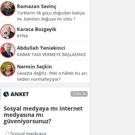
Ramazan Sevinç
Türklerin ilk göçü doğudan batıya
mı, batıdan doğuya mı oldu ?
Karaca Bozgeyik
AYNA
Abdullah Yeniekinci
KABAK TADI VERMEYE BAŞLADINIZ
Nermin Seçkin
Savaşta değiliz. Peki o hâlde bu acı
neden normalleşiyor?
ANKET
TÜMÜ
Sosyal medyaya mı internet
medyasına mı
güveniyorsunuz?
Sosyal medyaya