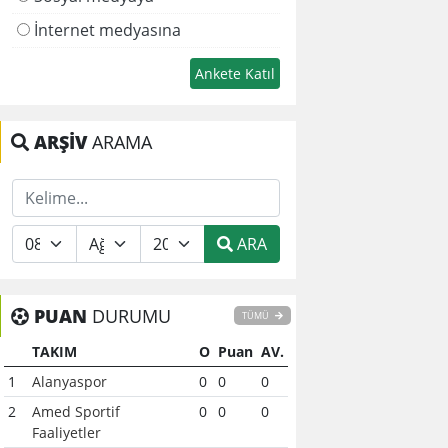
İnternet medyasına
ARŞİV
ARAMA
ARA
PUAN
DURUMU
TÜMÜ
TAKIM
O
Puan
AV.
1
Alanyaspor
0
0
0
2
Amed Sportif
0
0
0
Faaliyetler