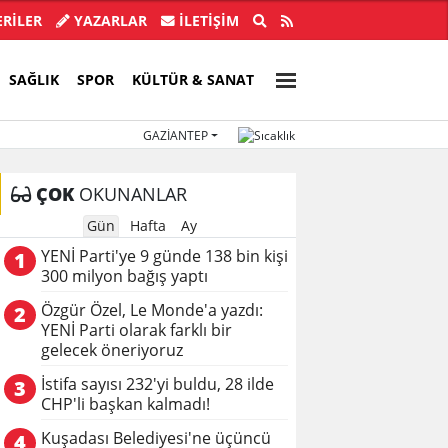
ye Başkanı İlkay Çiçek tutuklandı!
Türkiye, Suu
RİLER
YAZARLAR
İLETIŞIM
SAĞLIK
SPOR
KÜLTÜR & SANAT
GAZIANTEP
ÇOK
OKUNANLAR
Gün
Hafta
Ay
YENİ Parti'ye 9 günde 138 bin kişi
1
300 milyon bağış yaptı
Özgür Özel, Le Monde'a yazdı:
2
YENİ Parti olarak farklı bir
gelecek öneriyoruz
İstifa sayısı 232'yi buldu, 28 ilde
3
CHP'li başkan kalmadı!
Kuşadası Belediyesi'ne üçüncü
4