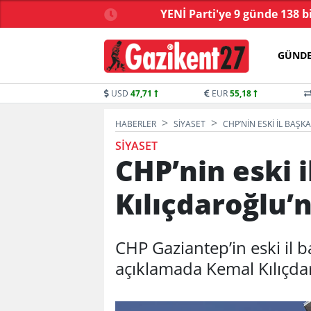
ve yasa tartışmalarla
YENİ Parti'ye 9 günde 138 b
başladı
GÜND
USD
47,71
EUR
55,18
HABERLER
SIYASET
CHP’NIN ESKI IL BAŞ
SIYASET
CHP’nin eski 
Kılıçdaroğlu’
CHP Gaziantep’in eski il b
açıklamada Kemal Kılıçdar