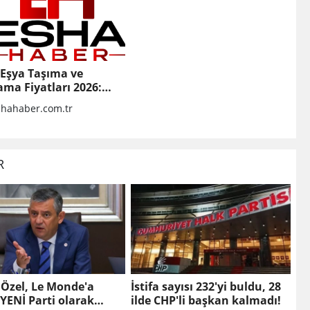
 Eşya Taşıma ve
ma Fiyatları 2026:
i Hizmet İçin
hahaber.com.tr
esi Gerekenler
R
 Özel, Le Monde'a
İstifa sayısı 232'yi buldu, 28
 YENİ Parti olarak
ilde CHP'li başkan kalmadı!