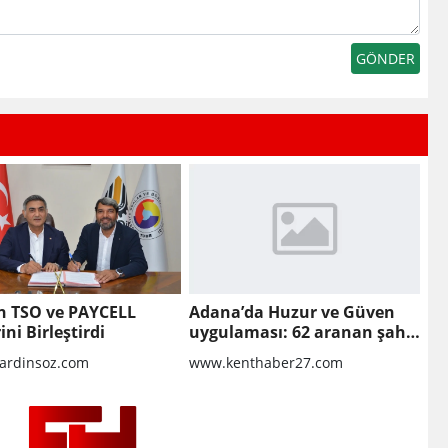
n TSO ve PAYCELL
Adana’da Huzur ve Güven
ini Birleştirdi
uygulaması: 62 aranan şahıs
yakalandı, 3 milyon 924 bin
rdinsoz.com
www.kenthaber27.com
TL ceza kesildi