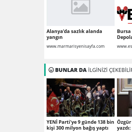
Alanya’da sazlık alanda
Bursa
yangın
Depola
Güvenl
www.marmarisyenisayfa.com
www.es
Bilinm
BUNLAR DA
İLGİNİZİ ÇEKEBİLİ
YENİ Parti'ye 9 günde 138 bin
Özgür
kişi 300 milyon bağış yaptı
yazdı: