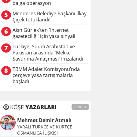
dalga operasyon
Menderes Belediye Başkanı İlkay
5
Çiçek tutuklandı!
Akın Gürlek'ten 'internet
6
gazeteciliği' için yasa sinyali
Türkiye, Suudi Arabistan ve
7
Pakistan arasında 'Mekke
Savunma Anlaşması' imzalandı
TBMM Adalet Komisyonu’nda
8
çerçeve yasa tartışmalarla
başladı
KÖŞE
YAZARLARI
TÜMÜ
Mehmet Demir Atmalı
YARALI TÜRKÇE VE KÜRTÇE
OSMANLICA İLİŞKİSİ