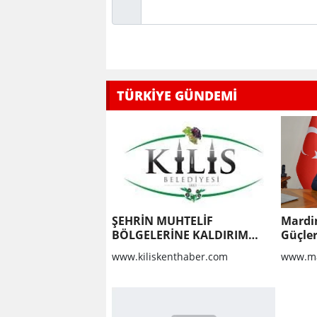
TÜRKİYE GÜNDEMİ
ŞEHRİN MUHTELİF
Mardi
BÖLGELERİNE KALDIRIM
Güçler
YAPILMASI VE BOZULAN
www.kiliskenthaber.com
www.ma
KALDIRIMLARIN
ONARILMASI YAPIM İŞİ