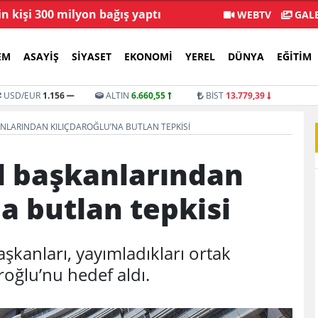
in kişi 300 milyon bağış yaptı
Menderes Beledi
WEBTV
GALE
EM
ASAYIŞ
SIYASET
EKONOMI
YEREL
DÜNYA
EĞITIM
USD/EUR
1.156
ALTIN
6.660,55
BİST
13.779,39
KANLARINDAN KILIÇDAROĞLU’NA BUTLAN TEPKISI
il başkanlarından
na butlan tepkisi
aşkanları, yayımladıkları ortak
oğlu’nu hedef aldı.