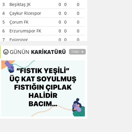
3
Beşiktaş JK
0
0
0
4
Çaykur Rizespor
0
0
0
5
Çorum FK
0
0
0
6
Erzurumspor FK
0
0
0
7
Eyüpspor
0
0
0
8
Fenerbahçe
0
0
0
GÜNÜN
KARİKATÜRÜ
TÜMÜ
9
Galatasaray
0
0
0
10
Gaziantep FK
0
0
0
11
Gençlerbirliği
0
0
0
12
Göztepe
0
0
0
13
Başakşehir FK
0
0
0
14
Kasımpaşa
0
0
0
15
Kocaelispor
0
0
0
16
Konyaspor
0
0
0
17
Samsunspor
0
0
0