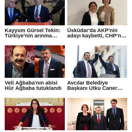
Kayyum Gürsel Tekin:
Üsküdar'da AKP'nin
Türkiye’nin arınma
adayı kaybetti, CHP’nin
merkezine hoş
adayı Sibel Tan
geldiniz...
Çetinkaya Başkan
Vekili seçildi
Veli Ağbaba'nın abisi
Avcılar Belediye
Hür Ağbaba tutuklandı
Başkanı Utku Caner
Çaykara için tahliye
kararı