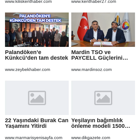
Ağbaba'ya milyonlar
www.kiliskenthaber.com
www.kenthaber27.com
gitmiş
Palandöken’e
Mardin TSO ve
Künkcü’den tam destek
PAYCELL Güçlerini
Birleştirdi
www.zeybekhaber.com
www.mardinsoz.com
22 Yaşındaki Burak Can
Yeşilayın bağımlılık
Yaşamını Yitirdi
önleme modeli 1500
göçmen gencin
hayatına dokundu
www.marmarisyenisayfa.com
www.dikgazete.com