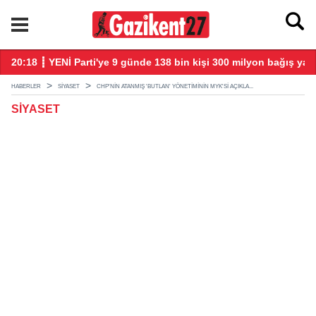
larla başladı
20:18 ┋ YENİ Parti'ye 9 günde 138 bin kişi 300 milyon bağış yap
20
HABERLER
SIYASET
CHP'NIN ATANMIŞ 'BUTLAN' YÖNETIMININ MYK'SI AÇIKLA...
SIYASET