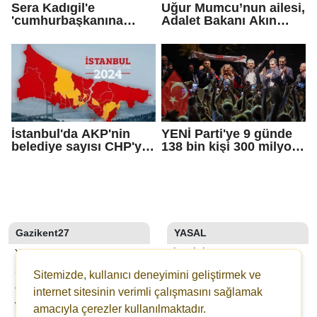
Sera Kadıgil'e
Uğur Mumcu’nun ailesi,
'cumhurbaşkanına
Adalet Bakanı Akın
hakaret' ve 'tehdit'
Gürlek ile görüştü
soruşturması
İstanbul'da AKP'nin
YENİ Parti'ye 9 günde
belediye sayısı CHP'yi
138 bin kişi 300 milyon
geçti!
bağış yaptı
Gazikent27
YASAL
YAZARLAR
İLETIŞIM
SON DAKİKA
KÜNYE
Sitemizde, kullanıcı deneyimini geliştirmek ve
GALERİLER
YAYIN İLKELERI
internet sitesinin verimli çalışmasını sağlamak
WEBTV
KURALLAR
amacıyla çerezler kullanılmaktadır.