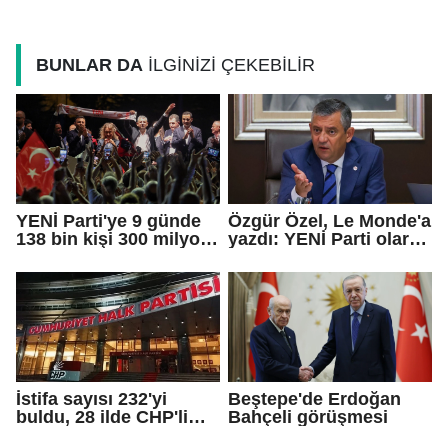
BUNLAR DA
İLGİNİZİ ÇEKEBİLİR
YENİ Parti'ye 9 günde
Özgür Özel, Le Monde'a
138 bin kişi 300 milyon
yazdı: YENİ Parti olarak
bağış yaptı
farklı bir gelecek
öneriyoruz
İstifa sayısı 232'yi
Beştepe'de Erdoğan
buldu, 28 ilde CHP'li
Bahçeli görüşmesi
başkan kalmadı!