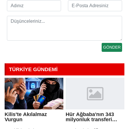
TÜRKİYE GÜNDEMİ
Kilis’te Akılalmaz
Hür Ağbaba'nın 343
Vurgun
milyonluk transferi
MASAK raporunda! Veli