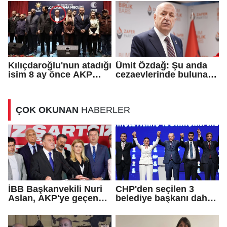
Kılıçdaroğlu'nun atadığı
Ümit Özdağ: Şu anda
isim 8 ay önce AKP
cezaevlerinde bulunan
rozeti takmış!
adli mahkumların suçu
ne?
ÇOK OKUNAN
HABERLER
İBB Başkanvekili Nuri
CHP'den seçilen 3
Aslan, AKP'ye geçen
belediye başkanı daha
Eren Ali Bingöl'ün
AKP'ye geçti!
iddialarına yanıt verdi