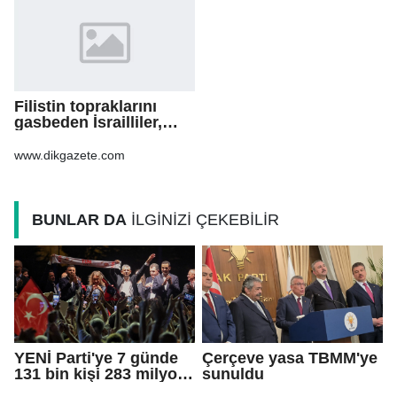
Filistin topraklarını
gasbeden İsrailliler,
işgal altındaki Batı
Şeria’daki saldırılarını
www.dikgazete.com
sürdürdü
BUNLAR DA
İLGİNİZİ ÇEKEBİLİR
YENİ Parti'ye 7 günde
Çerçeve yasa TBMM'ye
131 bin kişi 283 milyon
sunuldu
TL bağış yaptı