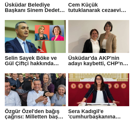
Üsküdar Belediye
Cem Küçük
Başkanı Sinem Dedetaş
tutuklanarak cezaevine
tutuklandı
gönderildi
Selin Sayek Böke ve
Üsküdar'da AKP'nin
Gül Çiftçi hakkında
adayı kaybetti, CHP’nin
disiplin süreci
adayı Sibel Tan
başlatılacak
Çetinkaya Başkan
Vekili seçildi
Özgür Özel'den bağış
Sera Kadıgil'e
çağrısı: Milletten başka
'cumhurbaşkanına
gücümüz de
hakaret' ve 'tehdit'
güvencemiz de yoktur
soruşturması