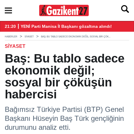
21:20 ┋ YENİ Parti Manisa İl Başkanı gözaltına alındı!
21
HABERLER
SIYASET
BAŞ: BU TABLO SADECE EKONOMIK DEĞIL; SOSYAL BIR ÇÖK...
SIYASET
Baş: Bu tablo sadece
ekonomik değil;
sosyal bir çöküşün
habercisi
Bağımsız Türkiye Partisi (BTP) Genel
Başkanı Hüseyin Baş Türk gençliğinin
durumunu analiz etti.