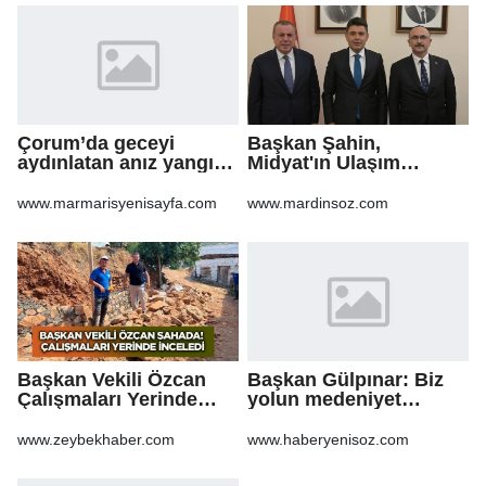
Çorum’da geceyi
Başkan Şahin,
aydınlatan anız yangını
Midyat'ın Ulaşım
korkuttu
Yatırımlarını Ankara'ya
Taşıdı
www.marmarisyenisayfa.com
www.mardinsoz.com
Başkan Vekili Özcan
Başkan Gülpınar: Biz
Çalışmaları Yerinde
yolun medeniyet
Takip Etti
olduğuna inanıyoruz
www.zeybekhaber.com
www.haberyenisoz.com