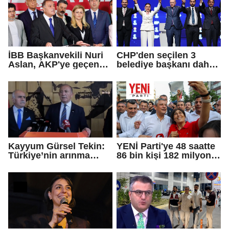
İBB Başkanvekili Nuri
CHP'den seçilen 3
Aslan, AKP'ye geçen
belediye başkanı daha
Eren Ali Bingöl'ün
AKP'ye geçti!
iddialarına yanıt verdi
Kayyum Gürsel Tekin:
YENİ Parti'ye 48 saatte
Türkiye’nin arınma
86 bin kişi 182 milyon
merkezine hoş
lira bağışladı
geldiniz...