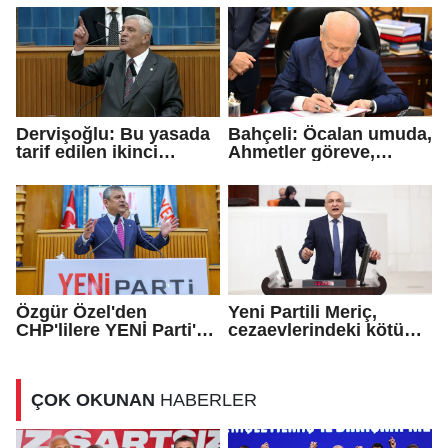
Dervişoğlu: Bu yasada
Bahçeli: Öcalan umuda,
tarif edilen ikinci
Ahmetler göreve,
cumhuriyettir...
Demirtaş evine
dönmeli...
Özgür Özel'den
Yeni Partili Meriç,
CHP'lilere YENİ Parti'ye
cezaevlerindeki kötü
katılma çağrısı
koşulları meclis
gündemine taşıdı
ÇOK OKUNAN
HABERLER