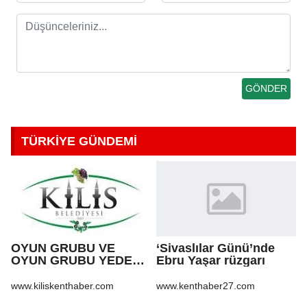
TÜRKİYE GÜNDEMİ
OYUN GRUBU VE
‘Sivaslılar Günü’nde
OYUN GRUBU YEDEK
Ebru Yaşar rüzgarı
PARÇA ALIM İŞİ
www.kiliskenthaber.com
www.kenthaber27.com