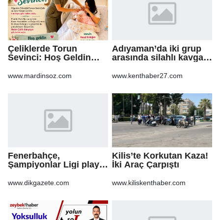
Çeliklerde Torun
Adıyaman’da iki grup
Sevinci: Hoş Geldin
arasında silahlı kavga:
Helen Bebek
3 yaralı
www.mardinsoz.com
www.kenthaber27.com
Fenerbahçe,
Kilis’te Korkutan Kaza!
Şampiyonlar Ligi play-
İki Araç Çarpıştı
off turu için sahaya
çıkıyor
www.dikgazete.com
www.kiliskenthaber.com