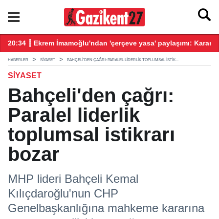
20:34 ┋ Ekrem İmamoğlu'ndan 'çerçeve yasa' paylaşımı: Kararın
19
HABERLER
SIYASET
BAHÇELI'DEN ÇAĞRI: PARALEL LIDERLIK TOPLUMSAL ISTIK...
SIYASET
Bahçeli'den çağrı:
Paralel liderlik
toplumsal istikrarı
bozar
MHP lideri Bahçeli Kemal
Kılıçdaroğlu'nun CHP
Genelbaşkanlığına mahkeme kararına