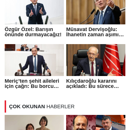
Özgür Özel: Barışın
Müsavat Dervişoğlu:
önünde durmayacağız!
İhanetin zaman aşımı
yoktur,
yargılanacaksınız!
Meriç’ten şehit aileleri
Kılıçdaroğlu kararını
için çağrı: Bu borcu
açıkladı: Bu sürece
lafla değil, icraatla
tereddütsüz katkı
ödeme vaktidir
vereceğiz!
ÇOK OKUNAN
HABERLER