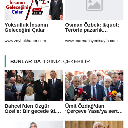
Yoksulluk İnsanın
Osman Özbek: &quot;
Geleceğini Çalar
Terörle pazarlık
yapılmaz &quot;
www.zeybekhaber.com
www.marmarisyenisayfa.com
BUNLAR DA
İLGİNİZİ ÇEKEBİLİR
Bahçeli'den Özgür
Ümit Özdağ’dan
Özel'e: Bir gecede 91
‘Çerçeve Yasa’ya sert
milletvekiline nasıl
tepki: Bu yeni bir Sevr
ulaştınız?
tasarımıdır!