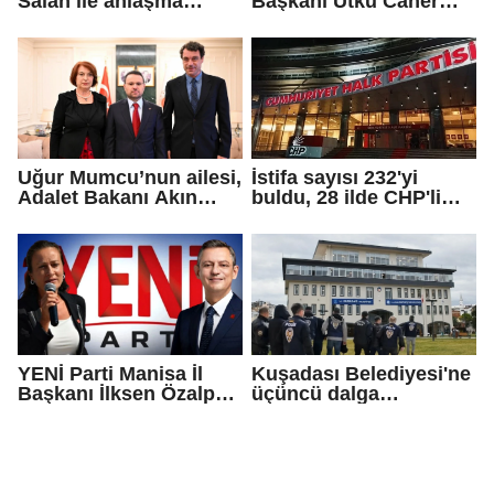
Salah ile anlaşma
Başkanı Utku Caner
sağladı!
Çaykara için tahliye
kararı
Uğur Mumcu’nun ailesi,
İstifa sayısı 232'yi
Adalet Bakanı Akın
buldu, 28 ilde CHP'li
Gürlek ile görüştü
başkan kalmadı!
YENİ Parti Manisa İl
Kuşadası Belediyesi'ne
Başkanı İlksen Özalper
üçüncü dalga
tutuklandı
operasyon