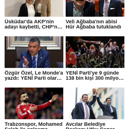
Üsküdar'da AKP'nin
Veli Ağbaba'nın abisi
adayı kaybetti, CHP’nin
Hür Ağbaba tutuklandı
adayı Sibel Tan
Çetinkaya Başkan
Vekili seçildi
Özgür Özel, Le Monde'a
YENİ Parti'ye 9 günde
yazdı: YENİ Parti olarak
138 bin kişi 300 milyon
farklı bir gelecek
bağış yaptı
öneriyoruz
Trabzonspor, Mohamed
Avcılar Belediye