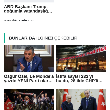
ABD Başkanı Trump,
doğumla vatandaşlığa
yönelik kısıtlamaları
genişleten
www.dikgazete.com
kararnameler imzaladı
BUNLAR DA
İLGİNİZİ ÇEKEBİLİR
Özgür Özel, Le Monde'a
İstifa sayısı 232'yi
yazdı: YENİ Parti olarak
buldu, 28 ilde CHP'li
farklı bir gelecek
başkan kalmadı!
öneriyoruz