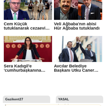
Cem Küçük
Veli Ağbaba'nın abisi
tutuklanarak cezaevine
Hür Ağbaba tutuklandı
gönderildi
Sera Kadıgil'e
Avcılar Belediye
'cumhurbaşkanına
Başkanı Utku Caner
hakaret' ve 'tehdit'
Çaykara için tahliye
soruşturması
kararı
Gazikent27
YASAL
YAZARLAR
İLETIŞIM