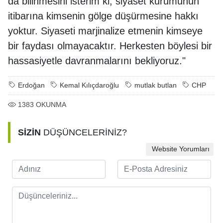
da bilinmesini isterim ki; siyaset kurumunun
itibarına kimsenin gölge düşürmesine hakkı
yoktur. Siyaseti marjinalize etmenin kimseye
bir faydası olmayacaktır. Herkesten böylesi bir
hassasiyetle davranmalarını bekliyoruz."
Erdoğan
Kemal Kılıçdaroğlu
mutlak butlan
CHP
1383
OKUNMA
SİZİN
DÜŞÜNCELERİNİZ?
Website Yorumları