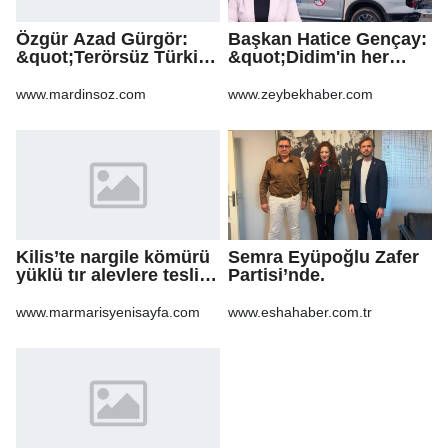
Özgür Azad Gürgör:
Başkan Hatice Gençay:
&quot;Terörsüz Türkiye
&quot;Didim'in her
Protokolü Mardin
noktasında gece
Turizmi İçin Yeni Bir
gündüz
www.mardinsoz.com
www.zeybekhaber.com
Dönemin
sahadayız&quot;
Başlangıcıdır&quot;
Kilis’te nargile kömürü
Semra Eyüpoğlu Zafer
yüklü tır alevlere teslim
Partisi’nde.
oldu
www.marmarisyenisayfa.com
www.eshahaber.com.tr