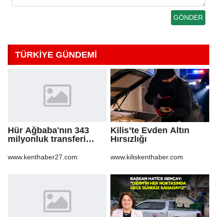
TÜRKİYE GÜNDEMİ
Hür Ağbaba'nın 343
Kilis’te Evden Altın
milyonluk transferi
Hırsızlığı
MASAK raporunda! Veli
Ağbaba'ya milyonlar
www.kenthaber27.com
www.kiliskenthaber.com
gitmiş