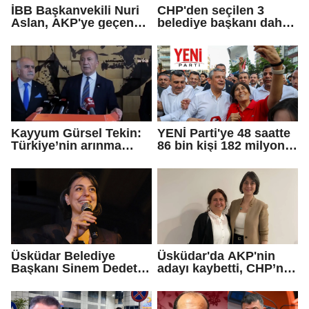
İBB Başkanvekili Nuri
CHP'den seçilen 3
Aslan, AKP'ye geçen
belediye başkanı daha
Eren Ali Bingöl'ün
AKP'ye geçti!
iddialarına yanıt verdi
Kayyum Gürsel Tekin:
YENİ Parti'ye 48 saatte
Türkiye’nin arınma
86 bin kişi 182 milyon
merkezine hoş
lira bağışladı
geldiniz...
Üsküdar Belediye
Üsküdar'da AKP'nin
Başkanı Sinem Dedetaş
adayı kaybetti, CHP’nin
tutuklandı
adayı Sibel Tan
Çetinkaya Başkan
Vekili seçildi