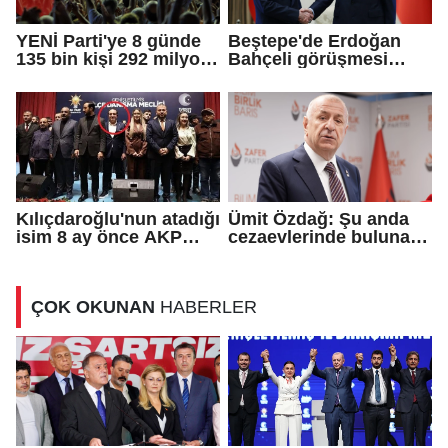
YENİ Parti'ye 8 günde
Beştepe'de Erdoğan
135 bin kişi 292 milyon
Bahçeli görüşmesi
TL bağış yaptı
sona erdi
Kılıçdaroğlu'nun atadığı
Ümit Özdağ: Şu anda
isim 8 ay önce AKP
cezaevlerinde bulunan
rozeti takmış!
adli mahkumların suçu
ne?
ÇOK OKUNAN
HABERLER