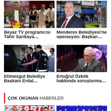
Beyaz TV programcısı
Menderes Belediyesi'ne
Tahir Sarıkaya
operasyon: Başkan
tutuklandı
İlkay Çiçek gözaltına
alındı!
Etimesgut Belediye
Ertuğrul Özkök
Başkanı Erdal
hakkında soruşturma
Beşikçioğlu tutuklandı!
başlatıldı!
ÇOK OKUNAN
HABERLER