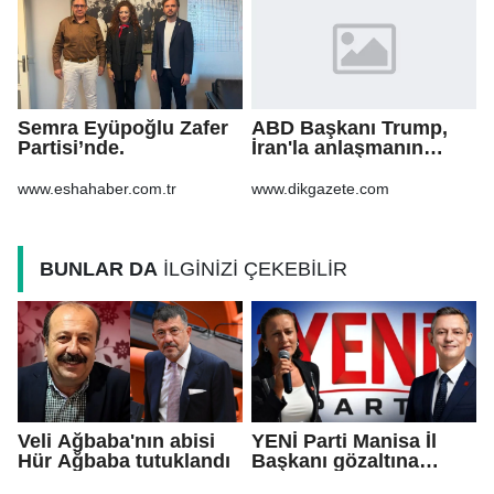
Semra Eyüpoğlu Zafer
ABD Başkanı Trump,
Partisi’nde.
İran'la anlaşmanın
"yakında"
sağlanabileceğini
www.eshahaber.com.tr
www.dikgazete.com
söyledi
BUNLAR DA
İLGİNİZİ ÇEKEBİLİR
Veli Ağbaba'nın abisi
YENİ Parti Manisa İl
Hür Ağbaba tutuklandı
Başkanı gözaltına
alındı!