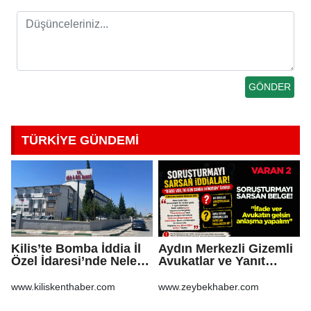
TÜRKİYE GÜNDEMİ
Kilis’te Bomba İddia İl
Aydın Merkezli Gizemli
Özel İdaresi’nde Neler
Avukatlar ve Yanıt
Oluyor?
Bekleyen Sorular
www.kiliskenthaber.com
www.zeybekhaber.com