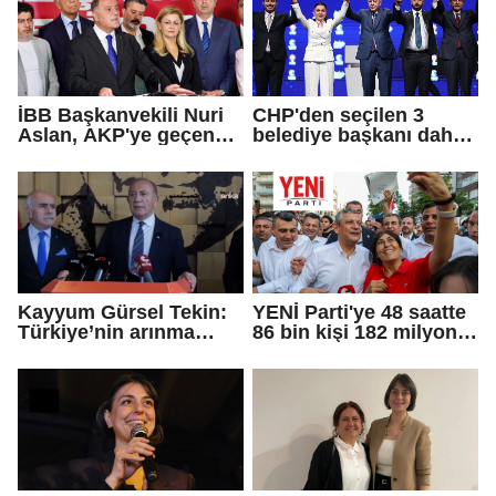
İBB Başkanvekili Nuri
CHP'den seçilen 3
Aslan, AKP'ye geçen
belediye başkanı daha
Eren Ali Bingöl'ün
AKP'ye geçti!
iddialarına yanıt verdi
Kayyum Gürsel Tekin:
YENİ Parti'ye 48 saatte
Türkiye’nin arınma
86 bin kişi 182 milyon
merkezine hoş
lira bağışladı
geldiniz...