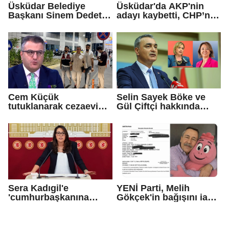
Üsküdar Belediye
Üsküdar'da AKP'nin
Başkanı Sinem Dedetaş
adayı kaybetti, CHP’nin
tutuklandı
adayı Sibel Tan
Çetinkaya Başkan
Vekili seçildi
Cem Küçük
Selin Sayek Böke ve
tutuklanarak cezaevine
Gül Çiftçi hakkında
gönderildi
disiplin süreci
başlatılacak
Sera Kadıgil'e
YENİ Parti, Melih
'cumhurbaşkanına
Gökçek'in bağışını iade
hakaret' ve 'tehdit'
etti
soruşturması