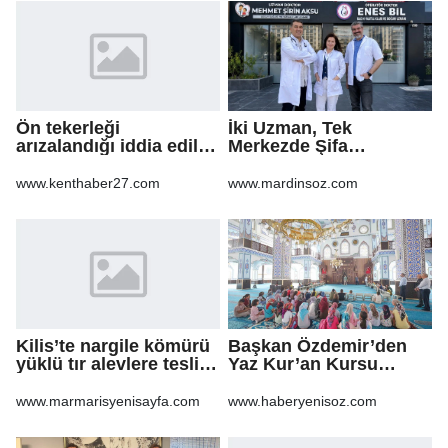
Ön tekerleği
İki Uzman, Tek
arızalandığı iddia edilen
Merkezde Şifa
arazi aracı PTS direğine
Dağıtacak
çarptı: 1 yaralı
www.kenthaber27.com
www.mardinsoz.com
Kilis’te nargile kömürü
Başkan Özdemir’den
yüklü tır alevlere teslim
Yaz Kur’an Kursu
oldu
öğrencilerine ziyaret
www.marmarisyenisayfa.com
www.haberyenisoz.com