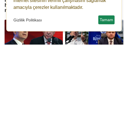
internet sitesinin verimli çalışmasını sağlamak
hakim' talebi
hakaret'ten hapis
amacıyla çerezler kullanılmaktadır.
reddedildi!
cezası
Tamam
Gizlilik Politikası
Erdoğan'ın "ahtapotun
Başsavcı Akın Gürlek
kolları gibi" ifadesi
İBB iddianamesini
iddianamede yer aldı!
duyurdu: İmamoğlu'na
2 bin 352 yıla kadar
hapis istemi!
Bahçeli, Serdar Öktem
Orkun Özeller'in
cinayetine değinmedi,
avukatlarından