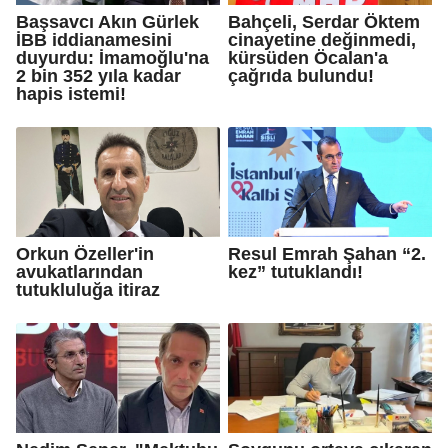
Başsavcı Akın Gürlek
Bahçeli, Serdar Öktem
İBB iddianamesini
cinayetine değinmedi,
duyurdu: İmamoğlu'na
kürsüden Öcalan'a
2 bin 352 yıla kadar
çağrıda bulundu!
hapis istemi!
Orkun Özeller'in
Resul Emrah Şahan “2.
avukatlarından
kez” tutuklandı!
tutukluluğa itiraz