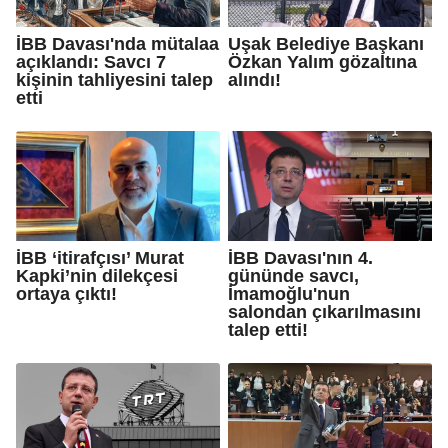
İBB Davası'nda mütalaa
Uşak Belediye Başkanı
açıklandı: Savcı 7
Özkan Yalım gözaltına
kişinin tahliyesini talep
alındı!
etti
İBB ‘itirafçısı’ Murat
İBB Davası'nın 4.
Kapki’nin dilekçesi
gününde savcı,
ortaya çıktı!
İmamoğlu'nun
salondan çıkarılmasını
talep etti!