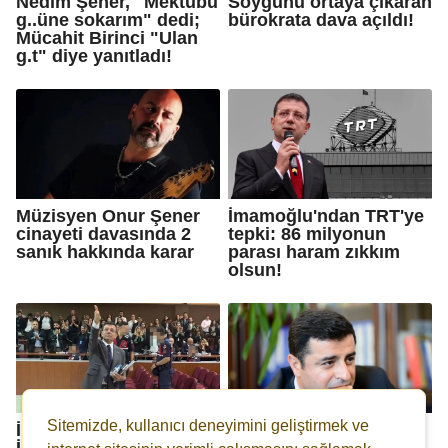
Nedim Şener, "Mektubu
Soygunu ortaya çıkaran
g..üne sokarım" dedi;
bürokrata dava açıldı!
Mücahit Birinci "Ulan
g.t" diye yanıtladı!
Müzisyen Onur Şener
İmamoğlu'ndan TRT'ye
cinayeti davasında 2
tepki: 86 milyonun
sanık hakkında karar
parası haram zıkkım
olsun!
Sitemizde, kullanıcı deneyimini geliştirmek ve
İlk celse sona erdi:
Selahattin Demirtaş'a
İmamoğlu'nun 'reddi
'Cumhurbaşkanına