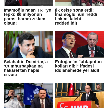
İmamoğlu'ndan TRT'ye
İlk celse sona erdi:
tepki: 86 milyonun
İmamoğlu'nun 'reddi
parası haram zıkkım
hakim' talebi
olsun!
reddedildi!
Selahattin Demirtaş'a
Erdoğan'ın "ahtapotun
'Cumhurbaşkanına
kolları gibi" ifadesi
hakaret'ten hapis
iddianamede yer aldı!
cezası