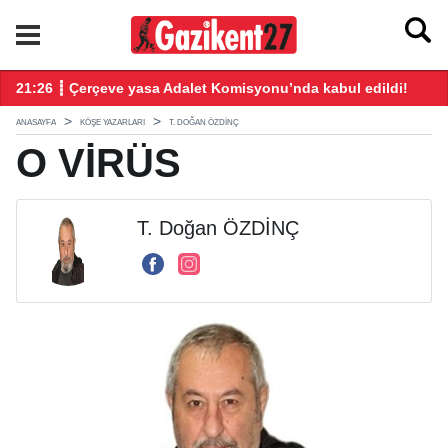
ndı
21:26 ┋ Çerçeve yasa Adalet Komisyonu’nda kabul edildi!
20
ANASAYFA
KÖŞE YAZARLARI
T. DOĞAN ÖZDİNÇ
O VİRÜS
T. Doğan ÖZDİNÇ