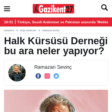
16:01 ┋ Türkiye, Suudi Arabistan ve Pakistan arasında 'Mekke
15
ANASAYFA
KÖŞE YAZARLARI
RAMAZAN SEVINÇ
Halk Kürsüsü Derneği
bu ara neler yapıyor?
Ramazan Sevinç