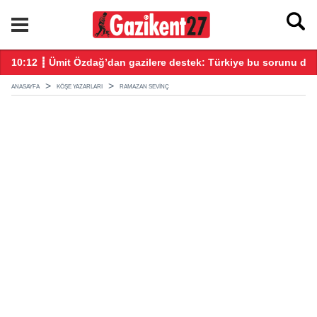
tıldı
10:12 ┋ Ümit Özdağ’dan gazilere destek: Türkiye bu sorunu dah
16
ANASAYFA
KÖŞE YAZARLARI
RAMAZAN SEVINÇ