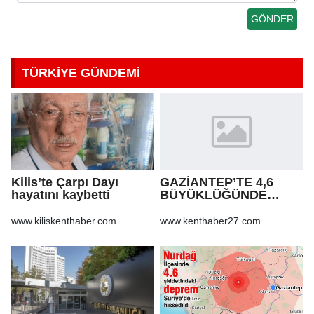
TÜRKİYE GÜNDEMİ
Kilis’te Çarpı Dayı
GAZİANTEP’TE 4,6
hayatını kaybetti
BÜYÜKLÜĞÜNDE
DEPREM!
www.kiliskenthaber.com
www.kenthaber27.com