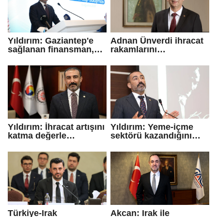
Yıldırım: Gaziantep'e
Adnan Ünverdi ihracat
sağlanan finansman,
rakamlarını
Türkiye'nin rekabet
değerlendirdi
gücüne yapılan
yatırımdır.
Yıldırım: İhracat artışını
Yıldırım: Yeme-içme
katma değerle
sektörü kazandığını
güçlendirmeliyiz
bankalara ve
platformlara bırakıyor
Türkiye-Irak
Akcan: Irak ile