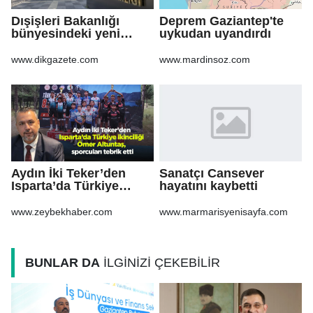
Dışişleri Bakanlığı
Deprem Gaziantep'te
bünyesindeki yeni
uykudan uyandırdı
atamalar Resmi
Gazete'de
www.dikgazete.com
www.mardinsoz.com
Aydın İki Teker’den
Sanatçı Cansever
Isparta’da Türkiye
hayatını kaybetti
ikinciliği Ömer
Altuntaş, sporcuları
www.zeybekhaber.com
www.marmarisyenisayfa.com
tebrik etti
BUNLAR DA
İLGİNİZİ ÇEKEBİLİR