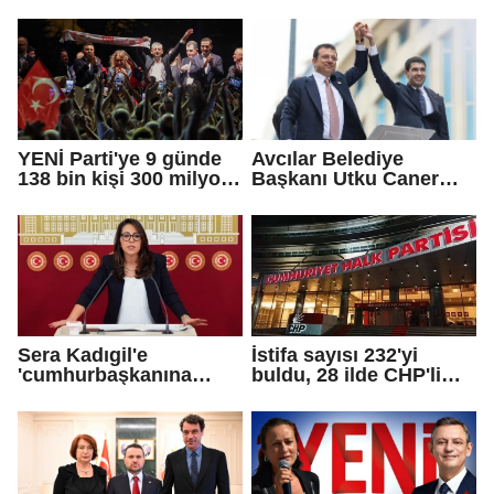
adayı Sibel Tan
farklı bir gelecek
Çetinkaya Başkan
öneriyoruz
Vekili seçildi
YENİ Parti'ye 9 günde
Avcılar Belediye
138 bin kişi 300 milyon
Başkanı Utku Caner
bağış yaptı
Çaykara için tahliye
kararı
Sera Kadıgil'e
İstifa sayısı 232'yi
'cumhurbaşkanına
buldu, 28 ilde CHP'li
hakaret' ve 'tehdit'
başkan kalmadı!
soruşturması