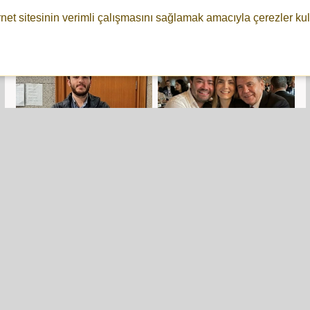
ortaya çıktı: Çarpıcı
Adalet için artık
rnet sitesinin verimli çalışmasını sağlamak amacıyla çerezler kul
‘Abdullah Gül’ ve
kaybedilecek bir
‘İlbaklar’ ayrıntıları!
saatimiz bile yok!
Gazeteci İsmail Arı için
Muhittin Böcek’in
tahliye kararı
gelini Zuhal Böcek
serbest bırakıldı
'Satılık haram araç'
Adnan Beker'den
Kılıçdaroğlu'nun
Kılıçdaroğlu'na:
makam aracı çıktı!
İspatlayamazsa