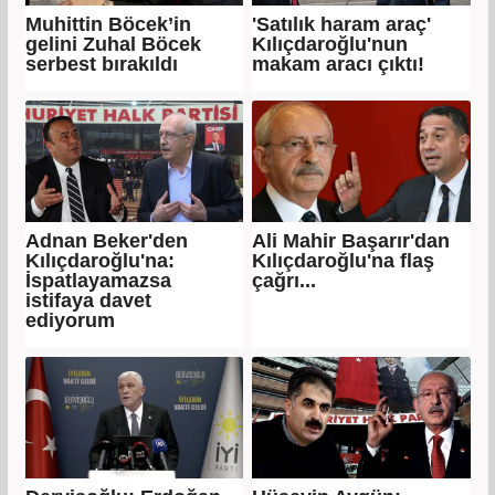
Muhittin Böcek’in
'Satılık haram araç'
gelini Zuhal Böcek
Kılıçdaroğlu'nun
serbest bırakıldı
makam aracı çıktı!
Adnan Beker'den
Ali Mahir Başarır'dan
Kılıçdaroğlu'na:
Kılıçdaroğlu'na flaş
İspatlayamazsa
çağrı...
istifaya davet
ediyorum