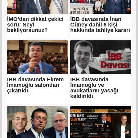
İMO’dan dikkat çekici
İBB davasında İnan
soru: Neyi
Güney dahil 6 kişi
bekliyorsunuz?
hakkında tahliye kararı
İBB davasında Ekrem
İBB davasında
İmamoğlu salondan
İmamoğlu ve
çıkarıldı
avukatların yasağı
kaldırıldı