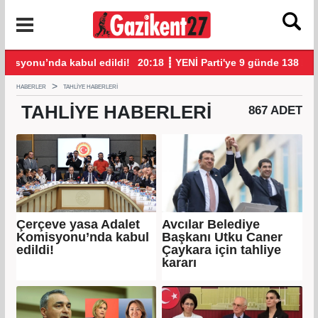
i!
20:18 ┋ YENİ Parti'ye 9 günde 138 bin kişi 300 milyon bağış yap
20:
HABERLER
TAHLIYE HABERLERI
TAHLIYE
HABERLERI
867 ADET
Çerçeve yasa Adalet
Avcılar Belediye
Komisyonu’nda kabul
Başkanı Utku Caner
edildi!
Çaykara için tahliye
kararı