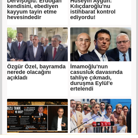
Dervişoğlu: Erdoğan
Hüseyin Aygün:
kendisini, ebediyen
Kılıçdaroğlu'nu
kayyum tayin etme
istihbarat kontrol
hevesindedir
ediyordu!
Özgür Özel, bayramda
İmamoğlu'nun
nerede olacağını
casusluk davasında
açıkladı
tahliye çıkmadı,
duruşma Eylül'e
ertelendi
Gizli tanık ifadesi
Dilek İmamoğlu: