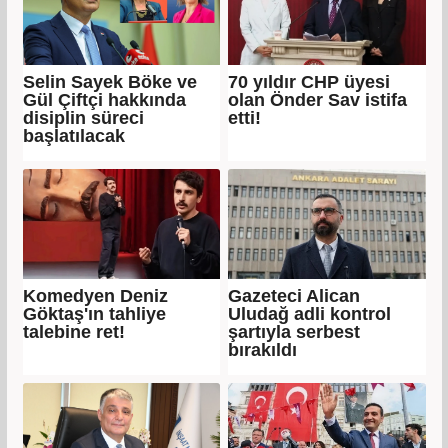
Selin Sayek Böke ve
70 yıldır CHP üyesi
Gül Çiftçi hakkında
olan Önder Sav istifa
disiplin süreci
etti!
başlatılacak
Komedyen Deniz
Gazeteci Alican
Göktaş'ın tahliye
Uludağ adli kontrol
talebine ret!
şartıyla serbest
bırakıldı