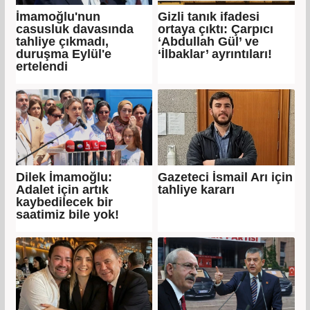
İmamoğlu'nun
Gizli tanık ifadesi
casusluk davasında
ortaya çıktı: Çarpıcı
tahliye çıkmadı,
‘Abdullah Gül’ ve
duruşma Eylül'e
‘İlbaklar’ ayrıntıları!
ertelendi
Dilek İmamoğlu:
Gazeteci İsmail Arı için
Adalet için artık
tahliye kararı
kaybedilecek bir
saatimiz bile yok!