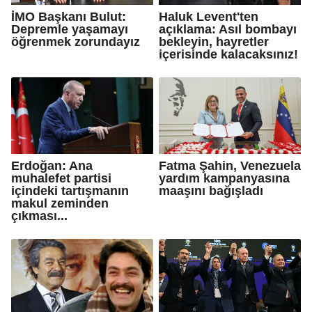
İMO Başkanı Bulut:
Haluk Levent'ten
Depremle yaşamayı
açıklama: Asıl bombayı
öğrenmek zorundayız
bekleyin, hayretler
içerisinde kalacaksınız!
Erdoğan: Ana
Fatma Şahin, Venezuela
muhalefet partisi
yardım kampanyasına
içindeki tartışmanın
maaşını bağışladı
makul zeminden
çıkması...