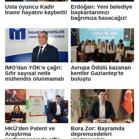
Usta oyuncu Kadir
Erdoğan: Yeni belediye
İnanır hayatını kaybetti!
başkanlarımızı
bağrımıza basacağız!
İMO’dan YÖK’e çağrı:
Avrupa Ödülü kazanan
Sıfır sayısal netle
kentler Gaziantep'te
mühendis olunmamalı
buluştu
HKÜ’den Patent ve
Bora Zor: Bayramda
Araştırma
depremzedeleri