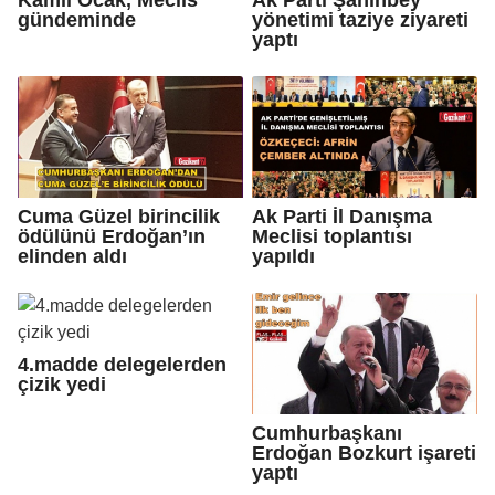
gündeminde
yönetimi taziye ziyareti
yaptı
Cuma Güzel birincilik
Ak Parti İl Danışma
ödülünü Erdoğan’ın
Meclisi toplantısı
elinden aldı
yapıldı
4.madde delegelerden
çizik yedi
Cumhurbaşkanı
Erdoğan Bozkurt işareti
yaptı