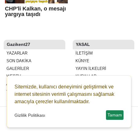
CHP'li Kalkan, o mesajı
yargıya taşıdı
Gazikent27
YASAL
YAZARLAR
İLETIŞIM
SON DAKİKA
KÜNYE
GALERİLER
YAYIN İLKELERI
WEBTV
KURALLAR
ANKETLER
GIZLILIK
Sitemizde, kullanıcı deneyimini geliştirmek ve
WİKİ
KULLANICI SÖZLEŞMESI
internet sitesinin verimli çalışmasını sağlamak
ŞEHİR REHBERİ
VERI POLITIKASI
amacıyla çerezler kullanılmaktadır.
Copyright © 2021 gazikent27.com -
Haber Sitesi Yazılımı - 8.7.5
Tamam
Gizlilik Politikası