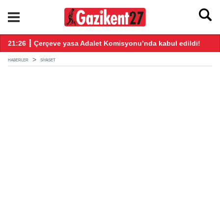
ndı
21:26 ┋ Çerçeve yasa Adalet Komisyonu’nda kabul edildi!
20
HABERLER
SIYASET