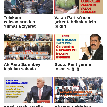
Telekom
Vatan Partisi'nden
çalışanlarından
şeker fabrikaları için
Yılmaz'a ziyaret
bildiri
Ak Parti Şahinbey
Sucu: Rant yerine
teşkilatı sahada
insan sağlığı
Kamil Ocak, Meclis
Ak Parti Şahinbey