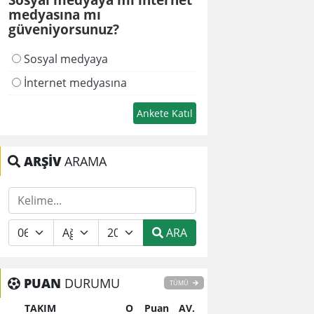
medyasına mı
güveniyorsunuz?
Sosyal medyaya
İnternet medyasına
ARŞİV
ARAMA
ARA
PUAN
DURUMU
TÜMÜ
TAKIM
O
Puan
AV.