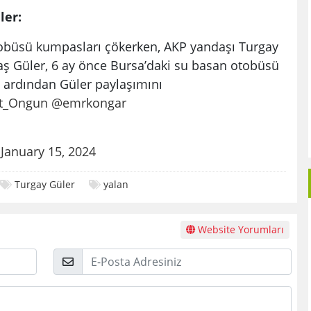
ler:
tobüsü kumpasları çökerken, AKP yandaşı Turgay
daş Güler, 6 ay önce Bursa’daki su basan otobüsü
ın ardından Güler paylaşımını
t_Ongun
@emrkongar
)
January 15, 2024
Turgay Güler
yalan
Website Yorumları
E-
Posta