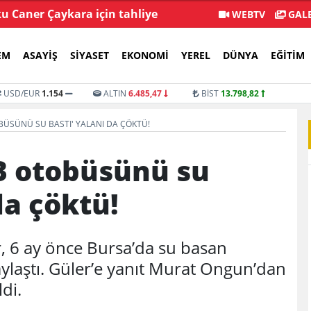
ku Caner Çaykara için tahliye
Beştepe'de E
WEBTV
GALE
kararı
EM
ASAYIŞ
SIYASET
EKONOMI
YEREL
DÜNYA
EĞITIM
USD/EUR
1.154
ALTIN
6.485,47
BİST
13.798,82
BÜSÜNÜ SU BASTI' YALANI DA ÇÖKTÜ!
B otobüsünü su
da çöktü!
, 6 ay önce Bursa’da su basan
aylaştı. Güler’e yanıt Murat Ongun’dan
ldi.