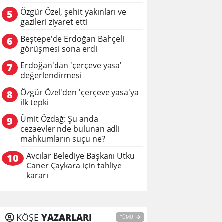
Özgür Özel, şehit yakınları ve
5
gazileri ziyaret etti
Beştepe'de Erdoğan Bahçeli
6
görüşmesi sona erdi
Erdoğan'dan 'çerçeve yasa'
7
değerlendirmesi
Özgür Özel'den 'çerçeve yasa'ya
8
ilk tepki
Ümit Özdağ: Şu anda
9
cezaevlerinde bulunan adli
mahkumların suçu ne?
Avcılar Belediye Başkanı Utku
10
Caner Çaykara için tahliye
kararı
KÖŞE
YAZARLARI
TÜMÜ