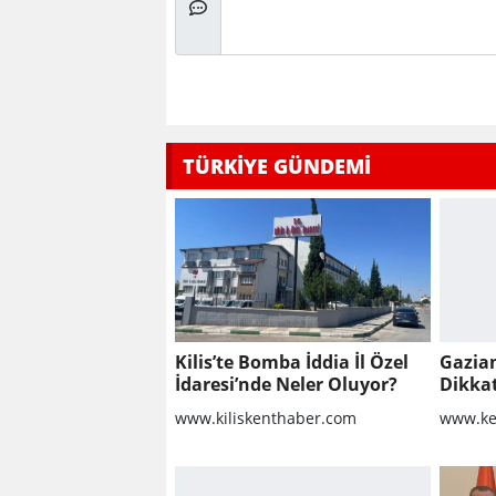
TÜRKİYE GÜNDEMİ
Kilis’te Bomba İddia İl Özel
Gazia
İdaresi’nde Neler Oluyor?
Dikka
Group
www.kiliskenthaber.com
www.ke
Yapıla