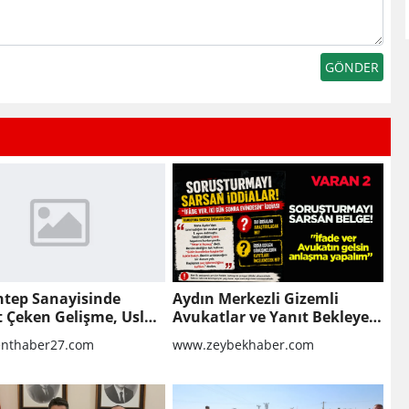
ntep Sanayisinde
Aydın Merkezli Gizemli
t Çeken Gelişme, Uslu
Avukatlar ve Yanıt Bekleyen
 Finansal Yeniden
Sorular
nthaber27.com
www.zeybekhaber.com
ndırma Sürecine Girdi