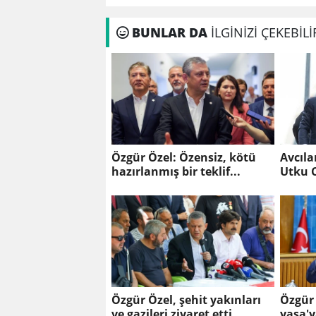
BUNLAR DA
İLGİNİZİ ÇEKEBİLİ
Özgür Özel: Özensiz, kötü
Avcıla
hazırlanmış bir teklif...
Utku C
tahliy
Özgür Özel, şehit yakınları
Özgür 
ve gazileri ziyaret etti
yasa'y