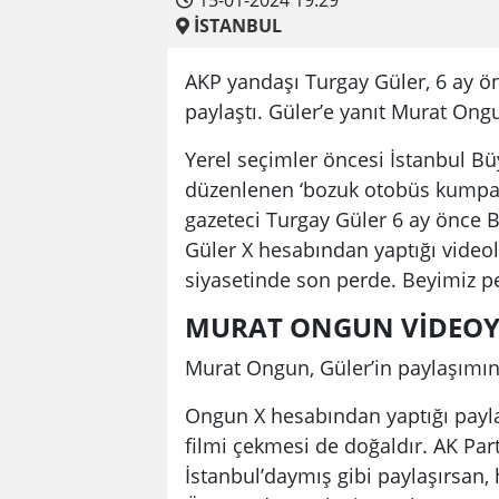
15-01-2024 19:29
İSTANBUL
AKP yandaşı Turgay Güler, 6 ay ön
paylaştı. Güler’e yanıt Murat Ongu
Yerel seçimler öncesi İstanbul Bü
düzenlenen ‘bozuk otobüs kumpası
gazeteci Turgay Güler 6 ay önce B
Güler X hesabından yaptığı video
siyasetinde son perde. Beyimiz p
MURAT ONGUN VİDEOY
Murat Ongun, Güler’in paylaşımını
Ongun X hesabından yaptığı payla
filmi çekmesi de doğaldır. AK Par
İstanbul’daymış gibi paylaşırsan, h