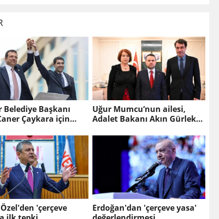
R
r Belediye Başkanı
Uğur Mumcu’nun ailesi,
aner Çaykara için
Adalet Bakanı Akın Gürlek
e kararı
ile görüştü
Özel'den 'çerçeve
Erdoğan'dan 'çerçeve yasa'
a ilk tepki
değerlendirmesi