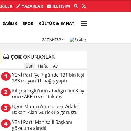
rdoğan Bahçeli görüşmesi sona erdi
Kılıçdaroğlu'nun
RİLER
YAZARLAR
İLETIŞIM
SAĞLIK
SPOR
KÜLTÜR & SANAT
GAZIANTEP
ÇOK
OKUNANLAR
Gün
Hafta
Ay
YENİ Parti'ye 7 günde 131 bin kişi
1
283 milyon TL bağış yaptı
Kılıçdaroğlu'nun atadığı isim 8 ay
2
önce AKP rozeti takmış!
Uğur Mumcu’nun ailesi, Adalet
3
Bakanı Akın Gürlek ile görüştü
YENİ Parti Manisa İl Başkanı
4
gözaltına alındı!