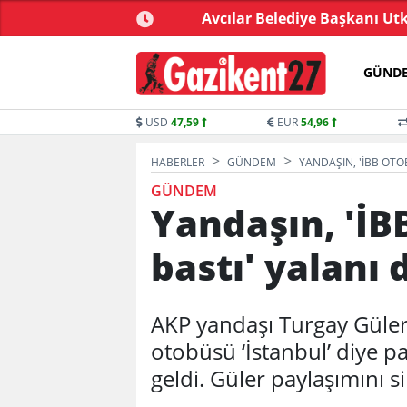
zırlanmış bir teklif...
Avcılar Belediye Başkanı Ut
GÜND
USD
47,59
EUR
54,96
HABERLER
GÜNDEM
YANDAŞIN, 'İBB OTO
GÜNDEM
Yandaşın, 'İB
bastı' yalanı 
AKP yandaşı Turgay Güler
otobüsü ‘İstanbul’ diye p
geldi. Güler paylaşımını si