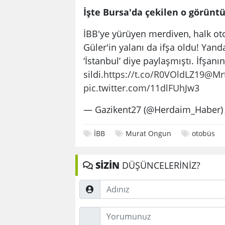
İşte Bursa'da çekilen o görüntü
İBB'ye yürüyen merdiven, halk o
Güler'in yalanı da ifşa oldu! Yan
‘İstanbul’ diye paylaşmıştı. İfşan
sildi.
https://t.co/R0VOldLZ19
@Mr
pic.twitter.com/11dlFUhJw3
— Gazikent27 (@Herdaim_Haber
İBB
Murat Ongun
otobüs
SİZİN
DÜŞÜNCELERİNİZ?
Adınız
Düşünceleriniz