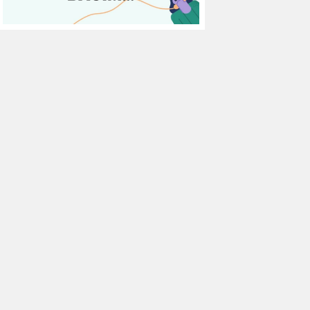
16
Antalyaspor
34
32
-22
17
Kayserispor
34
30
-35
18
Fatih Karagümrük
34
30
-23