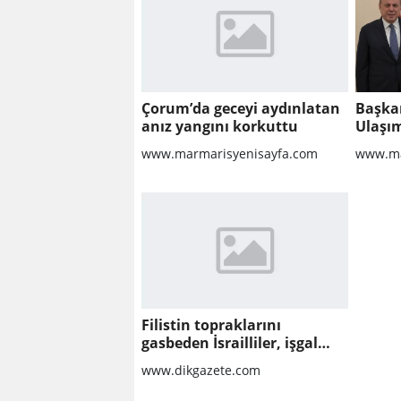
Çorum’da geceyi aydınlatan
Başka
anız yangını korkuttu
Ulaşım
Ankara
www.marmarisyenisayfa.com
www.ma
Filistin topraklarını
gasbeden İsrailliler, işgal
altındaki Batı Şeria’daki
www.dikgazete.com
saldırılarını sürdürdü