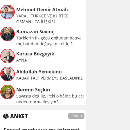
Mehmet Demir Atmalı
YARALI TÜRKÇE VE KÜRTÇE
OSMANLICA İLİŞKİSİ
Ramazan Sevinç
Türklerin ilk göçü doğudan batıya
mı, batıdan doğuya mı oldu ?
Karaca Bozgeyik
AYNA
Abdullah Yeniekinci
KABAK TADI VERMEYE BAŞLADINIZ
Nermin Seçkin
Savaşta değiliz. Peki o hâlde bu acı
neden normalleşiyor?
ANKET
TÜMÜ
Sosyal medyaya mı internet