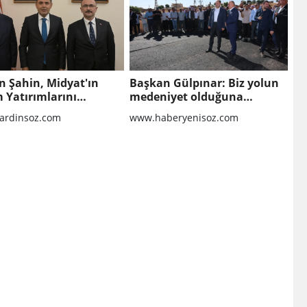
n Şahin, Midyat'ın
Başkan Gülpınar: Biz yolun
 Yatırımlarını
medeniyet olduğuna
'ya Taşıdı
inanıyoruz
rdinsoz.com
www.haberyenisoz.com