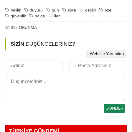
Valilik
duyuru
gün
süre
geçici
özel
güvenlik
bölge
ilan
813
OKUNMA
SİZİN
DÜŞÜNCELERİNİZ?
Website Yorumları
TÜRKİYE GÜNDEMİ