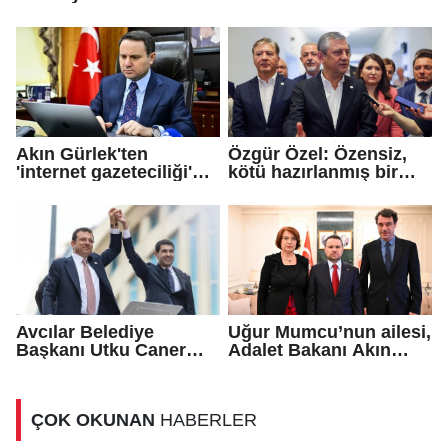
edildi!
arasında 'Mekke
Savunma Anlaşması'
imzalandı
Akın Gürlek'ten
Özgür Özel: Özensiz,
'internet gazeteciliği'
kötü hazırlanmış bir
için yasa sinyali
teklif...
Avcılar Belediye
Uğur Mumcu’nun ailesi,
Başkanı Utku Caner
Adalet Bakanı Akın
Çaykara için tahliye
Gürlek ile görüştü
kararı
ÇOK OKUNAN
HABERLER