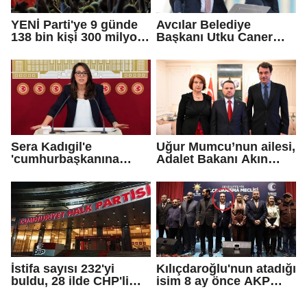
YENİ Parti'ye 9 günde
Avcılar Belediye
138 bin kişi 300 milyon
Başkanı Utku Caner
bağış yaptı
Çaykara için tahliye
kararı
Sera Kadıgil'e
Uğur Mumcu’nun ailesi,
'cumhurbaşkanına
Adalet Bakanı Akın
hakaret' ve 'tehdit'
Gürlek ile görüştü
soruşturması
İstifa sayısı 232'yi
Kılıçdaroğlu'nun atadığı
buldu, 28 ilde CHP'li
isim 8 ay önce AKP
başkan kalmadı!
rozeti takmış!