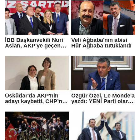
İBB Başkanvekili Nuri
Veli Ağbaba'nın abisi
Aslan, AKP'ye geçen
Hür Ağbaba tutuklandı
Eren Ali Bingöl'ün
iddialarına yanıt verdi
Üsküdar'da AKP'nin
Özgür Özel, Le Monde'a
adayı kaybetti, CHP’nin
yazdı: YENİ Parti olarak
adayı Sibel Tan
farklı bir gelecek
Çetinkaya Başkan
öneriyoruz
Vekili seçildi