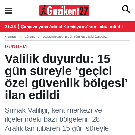
ndı
21:26 ┋ Çerçeve yasa Adalet Komisyonu’nda kabul edildi!
20
HABERLER
GÜNDEM
VALILIK DUYURDU: 15 GÜN SÜREYLE ‘GEÇICI ÖZEL GÜV...
GÜNDEM
Valilik duyurdu: 15
gün süreyle ‘geçici
özel güvenlik bölgesi’
ilan edildi
Şırnak Valiliği, kent merkezi ve
ilçelerindeki bazı bölgelerin 28
Aralık’tan itibaren 15 gün süreyle