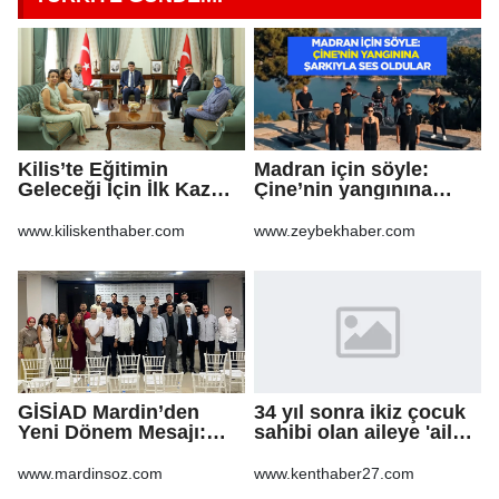
Kilis’te Eğitimin
Madran için söyle:
Geleceği İçin İlk Kazma
Çine’nin yangınına
Vuruldu!
şarkıyla ses oldular
www.kiliskenthaber.com
www.zeybekhaber.com
GİSİAD Mardin’den
34 yıl sonra ikiz çocuk
Yeni Dönem Mesajı:
sahibi olan aileye 'aile
Daha Çok Sahada,
danışmanlığı' desteği
Daha Çok Üretim
www.mardinsoz.com
www.kenthaber27.com