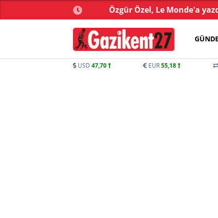
kistan arasında 'Mekke
Özgür Özel, Le Monde'a yazdı
Anlaşması' imzalandı
GÜND
USD
47,70
EUR
55,18