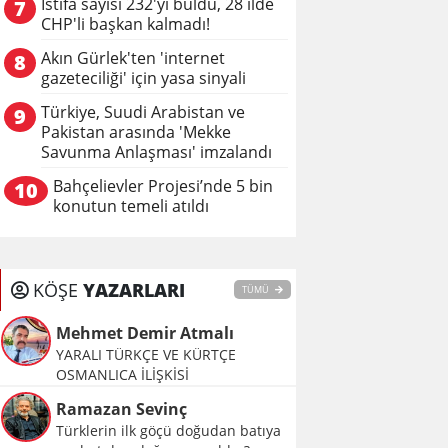
İstifa sayısı 232'yi buldu, 28 ilde
7
CHP'li başkan kalmadı!
Akın Gürlek'ten 'internet
8
gazeteciliği' için yasa sinyali
Türkiye, Suudi Arabistan ve
9
Pakistan arasında 'Mekke
Savunma Anlaşması' imzalandı
Bahçelievler Projesi’nde 5 bin
10
konutun temeli atıldı
KÖŞE
YAZARLARI
TÜMÜ
Mehmet Demir Atmalı
YARALI TÜRKÇE VE KÜRTÇE
OSMANLICA İLİŞKİSİ
Ramazan Sevinç
Türklerin ilk göçü doğudan batıya