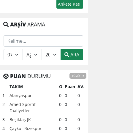
ARŞİV
ARAMA
ARA
PUAN
DURUMU
TÜMÜ
TAKIM
O
Puan
AV.
1
Alanyaspor
0
0
0
2
Amed Sportif
0
0
0
Faaliyetler
3
Beşiktaş JK
0
0
0
4
Çaykur Rizespor
0
0
0