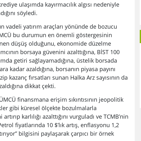
krediye ulaşımda kayırmacılık algısı nedeniyle
adığını söyledi.
un vadeli yatırım araçları yönünde de bozucu
ZÜMCÜ bu durumun en önemli göstergesinin
lenen düşüş olduğunu, ekonomide düzelme
ımcının borsaya güvenini azalttığına, BİST 100
amda getiri sağlayamadığına, üstelik borsada
ra kadar azaldığına, borsanın piyasa payını
zip kazanç fırsatları sunan Halka Arz sayısının da
aldığına dikkat çekti.
ÜMCÜ finansmana erişim sıkıntısının jeopolitik
zlikler gibi küresel ölçekte bozulmalarla
 artırıp karlılığı azalttığını vurguladı ve TCMB’nin
rol fiyatlarında 10 $’lık artış, enflasyonu 1,2
tırıyor” bilgisini paylaşarak çarpıcı bir örnek