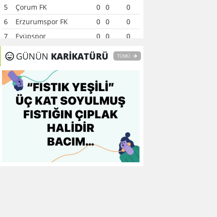
5
Çorum FK
0
0
0
6
Erzurumspor FK
0
0
0
7
Eyüpspor
0
0
0
8
Fenerbahçe
0
0
0
GÜNÜN
KARİKATÜRÜ
TÜMÜ
9
Galatasaray
0
0
0
10
Gaziantep FK
0
0
0
11
Gençlerbirliği
0
0
0
12
Göztepe
0
0
0
13
Başakşehir FK
0
0
0
14
Kasımpaşa
0
0
0
15
Kocaelispor
0
0
0
16
Konyaspor
0
0
0
17
Samsunspor
0
0
0
18
Trabzonspor
0
0
0