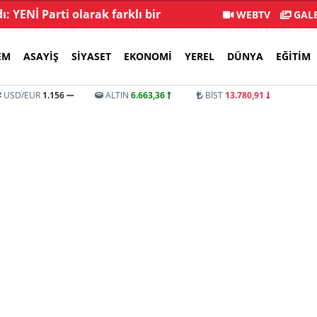
: YENİ Parti olarak farklı bir
İstifa sayısı 232'yi 
WEBTV
GALE
gelecek öneriyoruz
EM
ASAYIŞ
SIYASET
EKONOMI
YEREL
DÜNYA
EĞITIM
USD/EUR
1.156
ALTIN
6.663,36
BİST
13.780,91