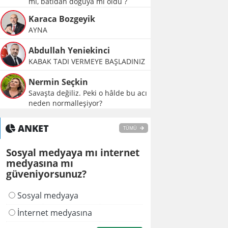
mı, batıdan doğuya mı oldu ?
Karaca Bozgeyik
AYNA
Abdullah Yeniekinci
KABAK TADI VERMEYE BAŞLADINIZ
Nermin Seçkin
Savaşta değiliz. Peki o hâlde bu acı
neden normalleşiyor?
ANKET
TÜMÜ
Sosyal medyaya mı internet
medyasına mı
güveniyorsunuz?
Sosyal medyaya
İnternet medyasına