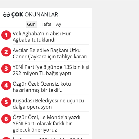
ÇOK
OKUNANLAR
Gün
Hafta
Ay
Veli Ağbaba'nın abisi Hür
1
Ağbaba tutuklandı
Avcılar Belediye Başkanı Utku
2
Caner Çaykara için tahliye kararı
YENİ Parti'ye 8 günde 135 bin kişi
3
292 milyon TL bağış yaptı
Özgür Özel: Özensiz, kötü
4
hazırlanmış bir teklif...
Kuşadası Belediyesi'ne üçüncü
5
dalga operasyon
Özgür Özel, Le Monde'a yazdı:
6
YENİ Parti olarak farklı bir
gelecek öneriyoruz