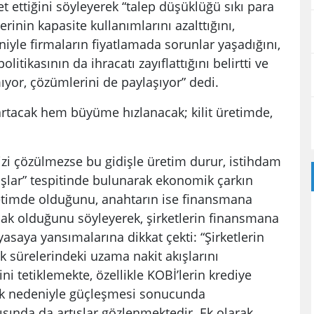
t ettiğini söyleyerek “talep düşüklüğü sıkı para
erinin kapasite kullanımlarını azalttığını,
yle firmaların fiyatlamada sorunlar yaşadığını,
itikasının da ihracatı zayıflattığını belirtti ve
ıyor, çözümlerini de paylaşıyor” dedi.
artacak hem büyüme hızlanacak; kilit üretimde,
zi çözülmezse bu gidişle üretim durur, istihdam
şlar” tespitinde bulunarak ekonomik çarkın
üretimde olduğunu, anahtarın ise finansmana
ak olduğunu söyleyerek, şirketlerin finansmana
asaya yansımalarına dikkat çekti: “Şirketlerin
ik sürelerindeki uzama nakit akışlarını
ni tetiklemekte, özellikle KOBİ’lerin krediye
risk nedeniyle güçleşmesi sonucunda
sında da artışlar gözlenmektedir. Ek olarak