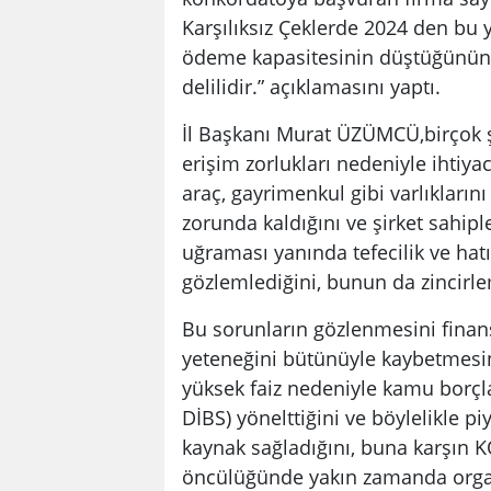
Karşılıksız Çeklerde 2024 den bu y
ödeme kapasitesinin düştüğünün v
delilidir.” açıklamasını yaptı.
İl Başkanı Murat ÜZÜMCÜ,birçok ş
erişim zorlukları nedeniyle ihtiya
araç, gayrimenkul gibi varlıkların
zorunda kaldığını ve şirket sahiple
uğraması yanında tefecilik ve hatı
gözlemlediğini, bunun da zincirle
Bu sorunların gözlenmesini finans
yeteneğini bütünüyle kaybetmesin
yüksek faiz nedeniyle kamu borçl
DİBS) yönelttiğini ve böylelikle 
kaynak sağladığını, buna karşın K
öncülüğünde yakın zamanda organi