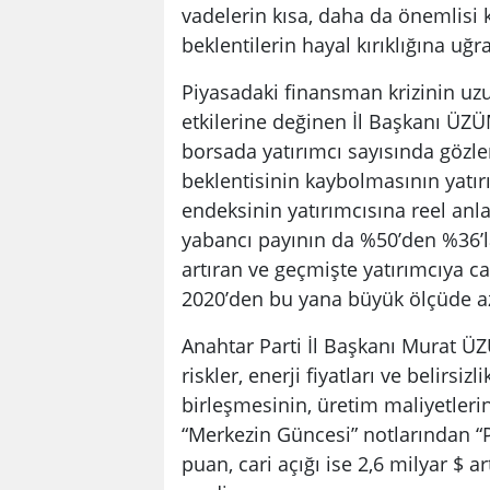
vadelerin kısa, daha da önemlisi 
beklentilerin hayal kırıklığına uğr
Piyasadaki finansman krizinin uz
etkilerine değinen İl Başkanı Ü
borsada yatırımcı sayısında göz
beklentisinin kaybolmasının yatır
endeksinin yatırımcısına reel anl
yabancı payının da %50’den %36’la
artıran ve geçmişte yatırımcıya ca
2020’den bu yana büyük ölçüde az
Anahtar Parti İl Başkanı Murat ÜZ
riskler, enerji fiyatları ve belirsi
birleşmesinin, üretim maliyetlerini
“Merkezin Güncesi” notlarından “Pet
puan, cari açığı ise 2,6 milyar $ ar