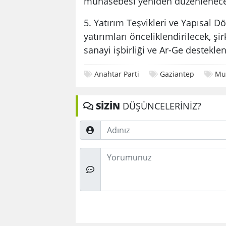
muhasebesi yeniden düzenlenece
5. Yatırım Teşvikleri ve Yapısal 
yatırımları önceliklendirilecek, ş
sanayi işbirliği ve Ar-Ge destekle
Anahtar Parti
Gaziantep
Mu
SİZİN
DÜŞÜNCELERİNİZ?
Adınız
Düşünceleriniz