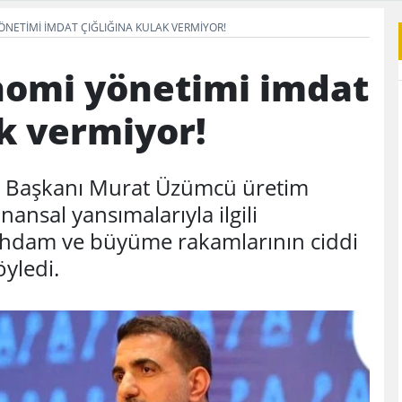
NETIMI IMDAT ÇIĞLIĞINA KULAK VERMIYOR!
omi yönetimi imdat
ak vermiyor!
İl Başkanı Murat Üzümcü üretim
nansal yansımalarıyla ilgili
stihdam ve büyüme rakamlarının ciddi
öyledi.