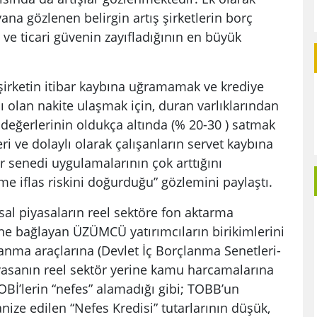
ana gözlenen belirgin artış şirketlerin borç
e ticari güvenin zayıfladığının en büyük
irketin itibar kaybına uğramamak ve krediye
cı olan nakite ulaşmak için, duran varlıklarından
ı değerlerinin oldukça altında (% 20-30 ) satmak
ri ve dolaylı olarak çalışanların servet kaybına
r senedi uygulamalarının çok arttığını
me iflas riskini doğurduğu” gözlemini paylaştı.
al piyasaların reel sektöre fon aktarma
e bağlayan ÜZÜMCÜ yatırımcıların birikimlerini
anma araçlarına (Devlet İç Borçlanma Senetleri-
piyasanın reel sektör yerine kamu harcamalarına
OBİ’lerin “nefes” alamadığı gibi; TOBB’un
ze edilen “Nefes Kredisi” tutarlarının düşük,