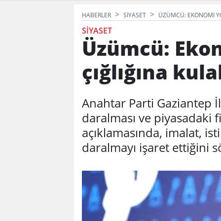
HABERLER
SIYASET
ÜZÜMCÜ: EKONOMI YÖ
SIYASET
Üzümcü: Ekon
çığlığına kul
Anahtar Parti Gaziantep 
daralması ve piyasadaki fi
açıklamasında, imalat, i
daralmayı işaret ettiğini s