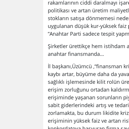
rakamlarının ciddi daralmayı işare
politikası ve artan üretim maliyetl
stokların satışa dönmemesi nedeni
uygulanan düşük kur-yüksek faiz pol
“Anahtar Parti sadece tespit yapm
Şirketler ürettikçe hem istihdam 
anahtar finansmanda…
İl başkanı,Üzümcü ,“finansman kri
kaybı artar, büyüme daha da yava
sağlıklı işlemesinde kilit rolün 
erişim zorluğunu ortadan kaldırm
erişiminde yaşanan sorunların piy
sabit giderlerindeki artış ve tedar
zorlamakta, bu durum likidite krizi
erişiminin yüksek faiz ve artan 
konkordatoya başvuran firma sayı