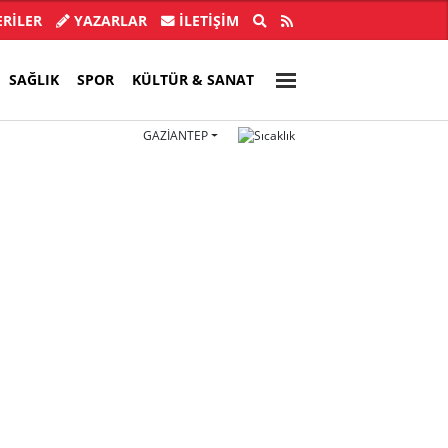
buldu, 28 ilde CHP'li başkan kalmadı!
Akın Gürlek'
RİLER
YAZARLAR
İLETIŞIM
SAĞLIK
SPOR
KÜLTÜR & SANAT
GAZIANTEP