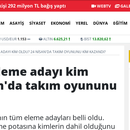
kişi 292 milyon TL bağış yaptı
Veli Ağba
WEBTV
GALE
EM
ASAYIŞ
SIYASET
EKONOMI
YEREL
DÜNYA
EĞITIM
USD/EUR
1.153
ALTIN
6.625,21
BİST
13.820,62
 ADAYI KIM OLDU? 24 NISAN'DA TAKIM OYUNUNU KIM KAZANDI?
eleme adayı kim
an'da takım oyununu
nın tüm eleme adayları belli oldu.
eme potasına kimlerin dahil olduğunu