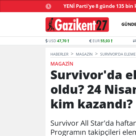
çüncü dalga operasyon
YENİ Parti'ye 8 günde 135 bin 
GÜND
USD
47,70
EUR
55,03
HABERLER
MAGAZIN
SURVIVOR'DA ELEME
MAGAZIN
Survivor'da 
oldu? 24 Nis
kim kazandı?
Survivor All Star'da hafta
Programın takipçileri el