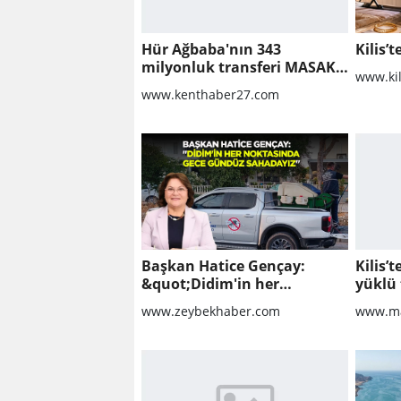
Hür Ağbaba'nın 343
Kilis’t
milyonluk transferi MASAK
www.ki
raporunda! Veli Ağbaba'ya
www.kenthaber27.com
milyonlar gitmiş
Başkan Hatice Gençay:
Kilis’
&quot;Didim'in her
yüklü 
noktasında gece gündüz
www.zeybekhaber.com
www.ma
sahadayız&quot;