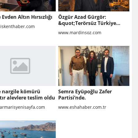
e Evden Altın Hırsızlığı
Özgür Azad Gürgör:
&quot;Terörsüz Türkiye
liskenthaber.com
Protokolü Mardin Turizmi
www.mardinsoz.com
İçin Yeni Bir Dönemin
Başlangıcıdır&quot;
te nargile kömürü
Semra Eyüpoğlu Zafer
tır alevlere teslim oldu
Partisi’nde.
rmarisyenisayfa.com
www.eshahaber.com.tr