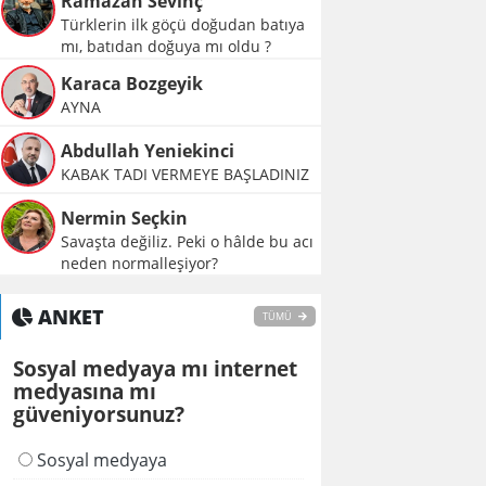
Ramazan Sevinç
Türklerin ilk göçü doğudan batıya
mı, batıdan doğuya mı oldu ?
Karaca Bozgeyik
AYNA
Abdullah Yeniekinci
KABAK TADI VERMEYE BAŞLADINIZ
Nermin Seçkin
Savaşta değiliz. Peki o hâlde bu acı
neden normalleşiyor?
ANKET
TÜMÜ
Sosyal medyaya mı internet
medyasına mı
güveniyorsunuz?
Sosyal medyaya