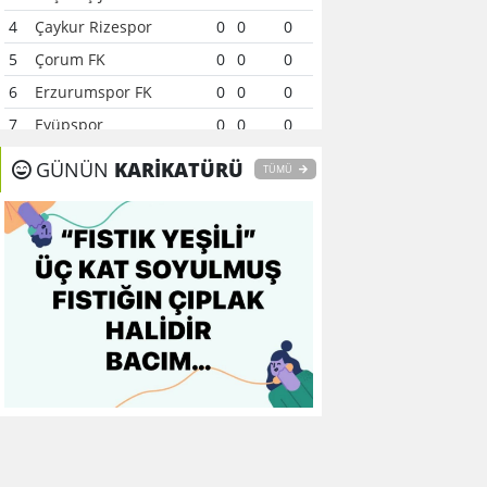
4
Çaykur Rizespor
0
0
0
5
Çorum FK
0
0
0
6
Erzurumspor FK
0
0
0
7
Eyüpspor
0
0
0
8
Fenerbahçe
0
0
0
GÜNÜN
KARİKATÜRÜ
TÜMÜ
9
Galatasaray
0
0
0
10
Gaziantep FK
0
0
0
11
Gençlerbirliği
0
0
0
12
Göztepe
0
0
0
13
Başakşehir FK
0
0
0
14
Kasımpaşa
0
0
0
15
Kocaelispor
0
0
0
16
Konyaspor
0
0
0
17
Samsunspor
0
0
0
18
Trabzonspor
0
0
0