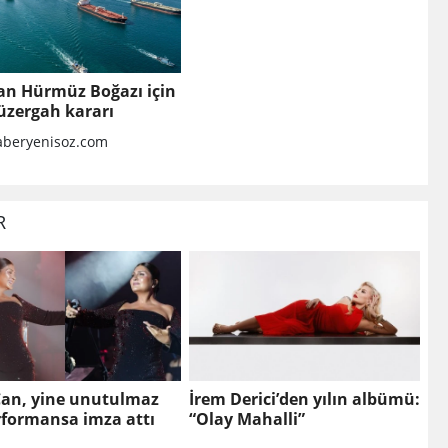
an Hürmüz Boğazı için
üzergah kararı
beryenisoz.com
R
Can, yine unutulmaz
İrem Derici’den yılın albümü:
rformansa imza attı
“Olay Mahalli”