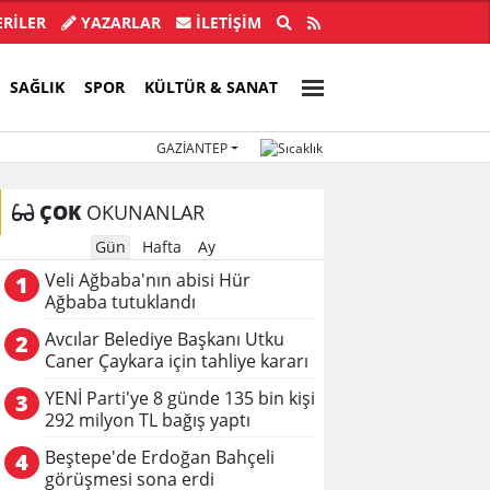
ba'nın abisi Hür Ağbaba tutuklandı
Özgür Ö
RİLER
YAZARLAR
İLETIŞIM
SAĞLIK
SPOR
KÜLTÜR & SANAT
GAZIANTEP
ÇOK
OKUNANLAR
Gün
Hafta
Ay
Veli Ağbaba'nın abisi Hür
1
Ağbaba tutuklandı
Avcılar Belediye Başkanı Utku
2
Caner Çaykara için tahliye kararı
YENİ Parti'ye 8 günde 135 bin kişi
3
292 milyon TL bağış yaptı
Beştepe'de Erdoğan Bahçeli
4
görüşmesi sona erdi