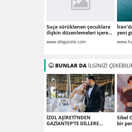
Suça sürüklenen çocuklara
İran'd
ilişkin düzenlemeleri içeren
yeni g
kanun teklifi'nin ilk 2
www.dikgazete.com
www.ha
maddesi kabul edildi
BUNLAR DA
İLGİNİZİ ÇEKEBİLİ
İZOL AŞİRETİ’NDEN
Sibel 
GAZİANTEP’TE DİLLERE
bir pe
DESTAN DÜĞÜN!