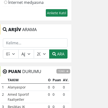
İnternet medyasına
ARŞİV
ARAMA
ARA
PUAN
DURUMU
TÜMÜ
TAKIM
O
Puan
AV.
1
Alanyaspor
0
0
0
2
Amed Sportif
0
0
0
Faaliyetler
3
Beşiktaş JK
0
0
0