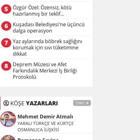
Özgür Özel: Özensiz, kötü
5
hazırlanmış bir teklif...
Kuşadası Belediyesi'ne üçüncü
6
dalga operasyon
Yaz aylarında böbrek sağlığını
7
korumak için sıvı tüketimine
dikkat
Deprem Müzesi ve Afet
8
Farkındalık Merkezi İş Birliği
Protokolü
KÖŞE
YAZARLARI
TÜMÜ
Mehmet Demir Atmalı
YARALI TÜRKÇE VE KÜRTÇE
OSMANLICA İLİŞKİSİ