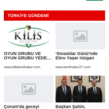
TÜRKİYE GÜNDEMİ
OYUN GRUBU VE
‘Sivaslılar Günü’nde
OYUN GRUBU YEDEK
Ebru Yaşar rüzgarı
PARÇA ALIM İŞİ
www.kiliskenthaber.com
www.kenthaber27.com
Çorum’da geceyi
Başkan Şahin,