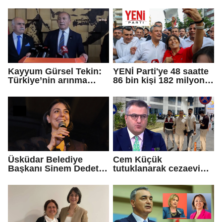
Eren Ali Bingöl'ün
AKP'ye geçti!
iddialarına yanıt verdi
Kayyum Gürsel Tekin:
YENİ Parti'ye 48 saatte
Türkiye’nin arınma
86 bin kişi 182 milyon
merkezine hoş
lira bağışladı
geldiniz...
Üsküdar Belediye
Cem Küçük
Başkanı Sinem Dedetaş
tutuklanarak cezaevine
tutuklandı
gönderildi