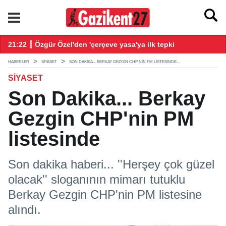
21:22 ┋ Özgür Özel'den 'çerçeve yasa'ya ilk tepki
21
HABERLER
SIYASET
SON DAKIKA... BERKAY GEZGIN CHP'NIN PM LISTESINDE...
SIYASET
Son Dakika... Berkay
Gezgin CHP'nin PM
listesinde
Son dakika haberi... ''Herşey çok güzel
olacak'' sloganının mimarı tutuklu
Berkay Gezgin CHP'nin PM listesine
alındı.