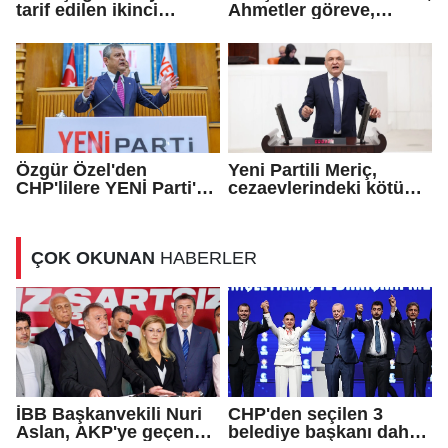
tarif edilen ikinci
Ahmetler göreve,
cumhuriyettir...
Demirtaş evine
dönmeli...
Özgür Özel'den
Yeni Partili Meriç,
CHP'lilere YENİ Parti'ye
cezaevlerindeki kötü
katılma çağrısı
koşulları meclis
gündemine taşıdı
ÇOK OKUNAN
HABERLER
İBB Başkanvekili Nuri
CHP'den seçilen 3
Aslan, AKP'ye geçen
belediye başkanı daha