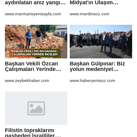
aydınlatan anız yangını
Midyat'ın Ulaşım
korkuttu
Yatırımlarını Ankara'ya
Taşıdı
www.marmarisyenisayfa.com
www.mardinsoz.com
Başkan Vekili Özcan
Başkan Gülpınar: Biz
Çalışmaları Yerinde
yolun medeniyet
Takip Etti
olduğuna inanıyoruz
www.zeybekhaber.com
www.haberyenisoz.com
Filistin topraklarını
gasbeden İsrailliler,