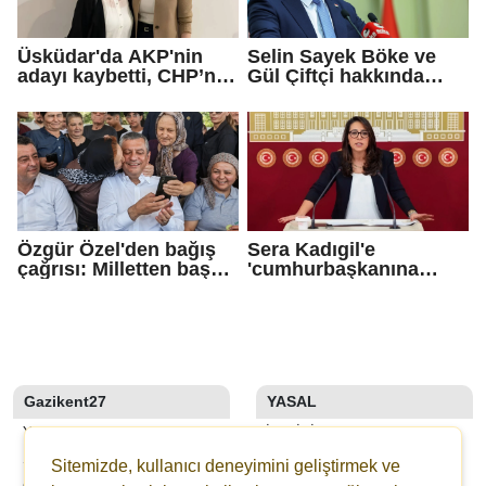
Üsküdar'da AKP'nin
Selin Sayek Böke ve
adayı kaybetti, CHP’nin
Gül Çiftçi hakkında
adayı Sibel Tan
disiplin süreci
Çetinkaya Başkan
başlatılacak
Vekili seçildi
Özgür Özel'den bağış
Sera Kadıgil'e
çağrısı: Milletten başka
'cumhurbaşkanına
gücümüz de
hakaret' ve 'tehdit'
güvencemiz de yoktur
soruşturması
Gazikent27
YASAL
YAZARLAR
İLETIŞIM
SON DAKİKA
KÜNYE
Sitemizde, kullanıcı deneyimini geliştirmek ve