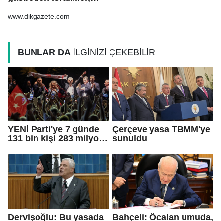
işgal altındaki Batı
Şeria’daki saldırılarını
www.dikgazete.com
sürdürdü
BUNLAR DA
İLGİNİZİ ÇEKEBİLİR
YENİ Parti'ye 7 günde
Çerçeve yasa TBMM'ye
131 bin kişi 283 milyon
sunuldu
TL bağış yaptı
Dervişoğlu: Bu yasada
Bahçeli: Öcalan umuda,