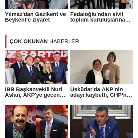
Yılmaz'dan Gazikent ve
Fedaioğlu'ndan sivil
Beykent'e ziyaret
toplum kuruluşlarına
ziyaret
ÇOK OKUNAN
HABERLER
İBB Başkanvekili Nuri
Üsküdar'da AKP'nin
Aslan, AKP'ye geçen
adayı kaybetti, CHP’nin
Eren Ali Bingöl'ün
adayı Sibel Tan
iddialarına yanıt verdi
Çetinkaya Başkan
Vekili seçildi