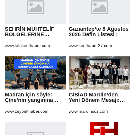
ŞEHRİN MUHTELİF
Gaziantep’te 8 Ağustos
BÖLGELERİNE
2026 Defin Listesi !
KALDIRIM YAPILMASI
VE BOZULAN
www.kiliskenthaber.com
www.kenthaber27.com
KALDIRIMLARIN
ONARILMASI YAPIM İŞİ
Madran için söyle:
GİSİAD Mardin’den
Çine’nin yangınına
Yeni Dönem Mesajı:
şarkıyla ses oldular
Daha Çok Sahada,
Daha Çok Üretim
www.zeybekhaber.com
www.mardinsoz.com