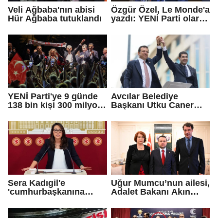
Veli Ağbaba'nın abisi
Özgür Özel, Le Monde'a
Hür Ağbaba tutuklandı
yazdı: YENİ Parti olarak
farklı bir gelecek
öneriyoruz
YENİ Parti'ye 9 günde
Avcılar Belediye
138 bin kişi 300 milyon
Başkanı Utku Caner
bağış yaptı
Çaykara için tahliye
kararı
Sera Kadıgil'e
Uğur Mumcu’nun ailesi,
'cumhurbaşkanına
Adalet Bakanı Akın
hakaret' ve 'tehdit'
Gürlek ile görüştü
soruşturması