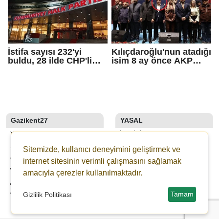
İstifa sayısı 232'yi
Kılıçdaroğlu'nun atadığı
buldu, 28 ilde CHP'li
isim 8 ay önce AKP
başkan kalmadı!
rozeti takmış!
Gazikent27
YASAL
YAZARLAR
İLETIŞIM
SON DAKİKA
KÜNYE
Sitemizde, kullanıcı deneyimini geliştirmek ve
GALERİLER
YAYIN İLKELERI
internet sitesinin verimli çalışmasını sağlamak
WEBTV
KURALLAR
amacıyla çerezler kullanılmaktadır.
ANKETLER
GIZLILIK
Tamam
Gizlilik Politikası
WİKİ
KULLANICI SÖZLEŞMESI
ŞEHİR REHBERİ
VERI POLITIKASI