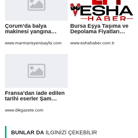
Çorum’da balya
Bursa Eşya Taşıma ve
makinesi yangına
Depolama Fiyatları
sebep oldu: 500 dönüm
2026: Güvenli Hizmet
anız küle döndü
İçin Bilinmesi
www.marmarisyenisayfa.com
www.eshahaber.com.tr
Gerekenler
Fransa’dan iade edilen
tarihi eserler Şam
Kalesi’nde sergilendi
www.dikgazete.com
BUNLAR DA
İLGİNİZİ ÇEKEBİLİR