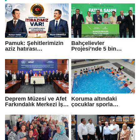
Pamuk: Şehitlerimizin
Bahçelievler
aziz hatırası
Projesi’nde 5 bin
incitilmesin,
konutun temeli atıldı
gazilerimizin
fedakârlıkları
gölgelenmesin
Deprem Müzesi ve Afet
Koruma altındaki
Farkındalık Merkezi İş
çocuklar sporla
Birliği Protokolü
buluşuyor