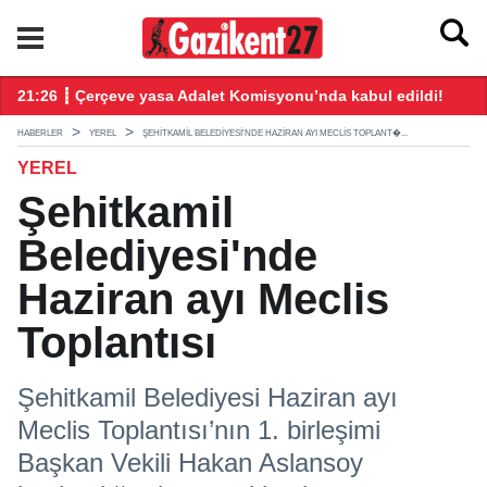
ndı
21:26 ┋ Çerçeve yasa Adalet Komisyonu’nda kabul edildi!
20
HABERLER
YEREL
ŞEHITKAMIL BELEDIYESI'NDE HAZIRAN AYI MECLIS TOPLANT�...
YEREL
Şehitkamil
Belediyesi'nde
Haziran ayı Meclis
Toplantısı
Şehitkamil Belediyesi Haziran ayı
Meclis Toplantısı’nın 1. birleşimi
Başkan Vekili Hakan Aslansoy