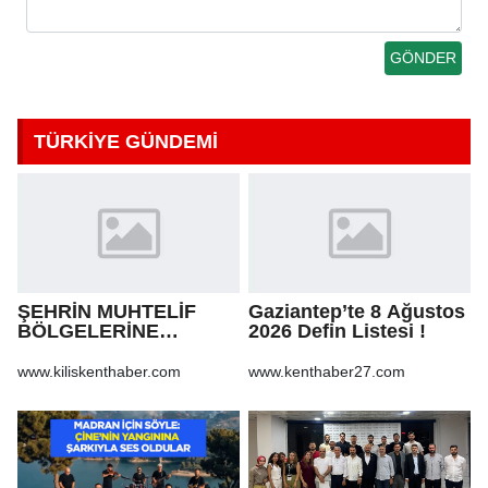
TÜRKİYE GÜNDEMİ
ŞEHRİN MUHTELİF
Gaziantep’te 8 Ağustos
BÖLGELERİNE
2026 Defin Listesi !
KALDIRIM YAPILMASI
VE BOZULAN
www.kiliskenthaber.com
www.kenthaber27.com
KALDIRIMLARIN
ONARILMASI YAPIM İŞİ