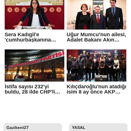
Sera Kadıgil'e
Uğur Mumcu’nun ailesi,
'cumhurbaşkanına
Adalet Bakanı Akın
hakaret' ve 'tehdit'
Gürlek ile görüştü
soruşturması
İstifa sayısı 232'yi
Kılıçdaroğlu'nun atadığı
buldu, 28 ilde CHP'li
isim 8 ay önce AKP
başkan kalmadı!
rozeti takmış!
Gazikent27
YASAL