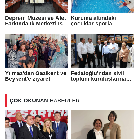
Deprem Müzesi ve Afet
Koruma altındaki
Farkındalık Merkezi İş
çocuklar sporla
Birliği Protokolü
buluşuyor
Yılmaz'dan Gazikent ve
Fedaioğlu'ndan sivil
Beykent'e ziyaret
toplum kuruluşlarına
ziyaret
ÇOK OKUNAN
HABERLER