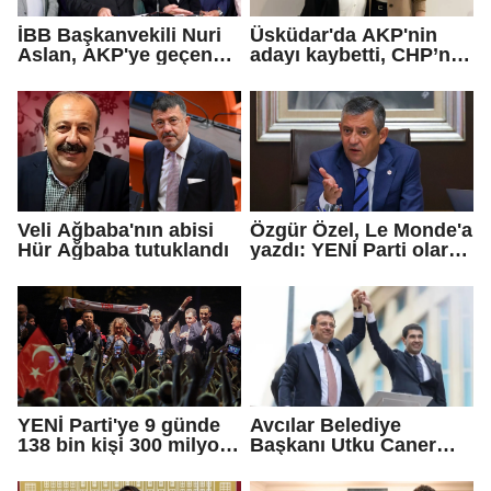
İBB Başkanvekili Nuri
Üsküdar'da AKP'nin
Aslan, AKP'ye geçen
adayı kaybetti, CHP’nin
Eren Ali Bingöl'ün
adayı Sibel Tan
iddialarına yanıt verdi
Çetinkaya Başkan
Vekili seçildi
Veli Ağbaba'nın abisi
Özgür Özel, Le Monde'a
Hür Ağbaba tutuklandı
yazdı: YENİ Parti olarak
farklı bir gelecek
öneriyoruz
YENİ Parti'ye 9 günde
Avcılar Belediye
138 bin kişi 300 milyon
Başkanı Utku Caner
bağış yaptı
Çaykara için tahliye
kararı