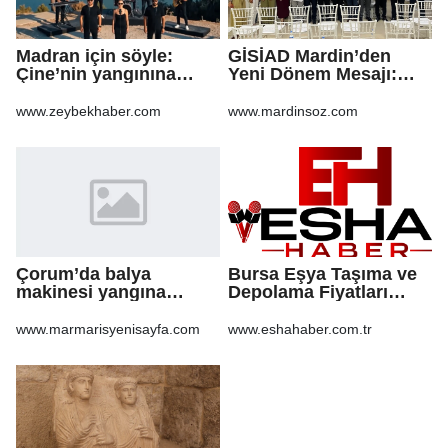
Madran için söyle:
GİSİAD Mardin’den
Çine’nin yangınına
Yeni Dönem Mesajı:
şarkıyla ses oldular
Daha Çok Sahada,
Daha Çok Üretim
www.zeybekhaber.com
www.mardinsoz.com
Çorum’da balya
Bursa Eşya Taşıma ve
makinesi yangına
Depolama Fiyatları
sebep oldu: 500 dönüm
2026: Güvenli Hizmet
anız küle döndü
İçin Bilinmesi
www.marmarisyenisayfa.com
www.eshahaber.com.tr
Gerekenler