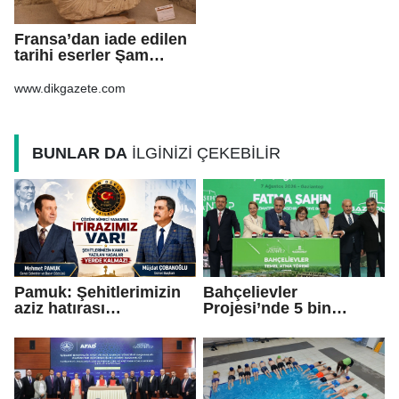
Fransa’dan iade edilen
tarihi eserler Şam
Kalesi’nde sergilendi
www.dikgazete.com
BUNLAR DA
İLGİNİZİ ÇEKEBİLİR
Pamuk: Şehitlerimizin
Bahçelievler
aziz hatırası
Projesi’nde 5 bin
incitilmesin,
konutun temeli atıldı
gazilerimizin
fedakârlıkları
gölgelenmesin